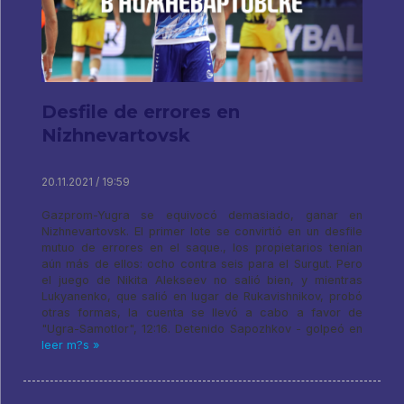
Desfile de errores en
Nizhnevartovsk
20.11.2021 / 19:59
Gazprom-Yugra se equivocó demasiado, ganar en
Nizhnevartovsk. El primer lote se convirtió en un desfile
mutuo de errores en el saque., los propietarios tenían
aún más de ellos: ocho contra seis para el Surgut. Pero
el juego de Nikita Alekseev no salió bien, y mientras
Lukyanenko, que salió en lugar de Rukavishnikov, probó
otras formas, la cuenta se llevó a cabo a favor de
"Ugra-Samotlor", 12:16. Detenido Sapozhkov - golpeó en
leer m?s »