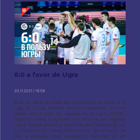
6:0 a favor de Ugra
20.11.2021 / 19:58
El tercer día 4 La ronda del Campeonato de Rusia en la
Liga Juvenil de Voleibol terminó nuevamente con una
doble victoria para los equipos de la Ugra.. SSHOR-
Samotlor venció a Dynamo-LO-3 en seco por segunda
vez, y YUKIOR derrotó al Zenit-2 de San Petersburgo con
un marcador 3:1. caracter?sticamente, que después de
que el oponente haya igualado el marcador en los