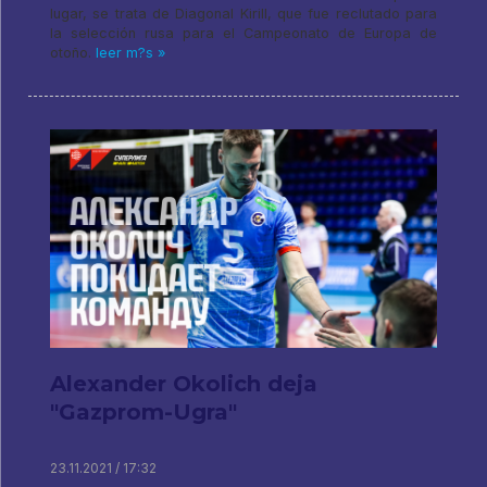
lugar, se trata de Diagonal Kirill, que fue reclutado para
la selección rusa para el Campeonato de Europa de
otoño.
leer m?s »
Alexander Okolich deja
"Gazprom-Ugra"
23.11.2021 / 17:32