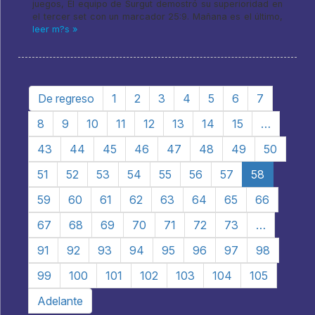
juegos, El equipo de Surgut demostró su superioridad en
el tercer set con un marcador 25:9. Mañana es el último,
leer m?s »
De regreso
1
2
3
4
5
6
7
8
9
10
11
12
13
14
15
…
43
44
45
46
47
48
49
50
51
52
53
54
55
56
57
58
59
60
61
62
63
64
65
66
67
68
69
70
71
72
73
…
91
92
93
94
95
96
97
98
99
100
101
102
103
104
105
Adelante