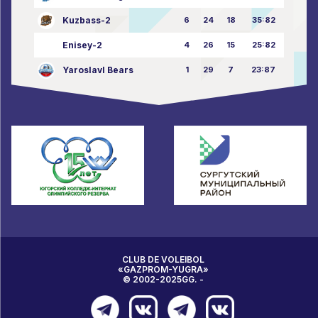
Kuzbass-2
6
24
18
35:82
Enisey-2
4
26
15
25:82
Yaroslavl Bears
1
29
7
23:87
CLUB DE VOLEIBOL
«GAZPROM-YUGRA»
© 2002-2025GG. -