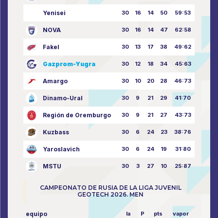
Yenisei
30
16
14
50
59:53
NOVA
30
16
14
47
62:58
Fakel
30
13
17
38
49:62
Gazprom-Yugra
30
12
18
34
45:63
Amargo
30
10
20
28
46:73
Dinamo-Ural
30
9
21
29
41:70
Región de Oremburgo
30
9
21
27
43:73
Kuzbass
30
6
24
23
38:76
Yaroslavich
30
6
24
19
31:80
MSTU
30
3
27
10
25:87
CAMPEONATO DE RUSIA DE LA LIGA JUVENIL
GEOTECH 2026. MEN
equipo
la
P
pts
vapor