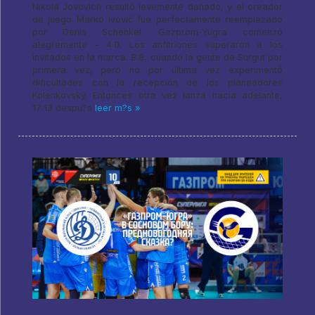
Nikola Jovovich resultó levemente dañado, y el creador
de juego Marko Ivović fue perfectamente reemplazado
por Denis Schenkel. Gazprom-Yugra comenzó
alegremente - 4:0. Los anfitriones superaron a los
invitados en la marca. 8:8, cuando la gente de Surgut por
primera vez, pero no por última vez experimentó
dificultades con la recepción de los planeadores
Kolenkovsky. Entonces otra vez lanza hacia adelante,
17:13 despu?s
leer m?s »