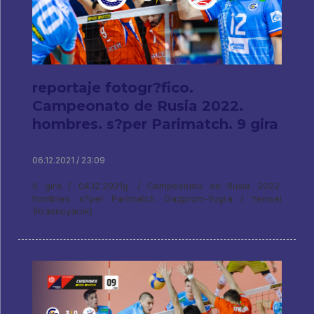
reportaje fotogr?fico.
Campeonato de Rusia 2022.
hombres. s?per Parimatch. 9 gira
06.12.2021 / 23:09
9 gira / 04.12.2021g. / Campeonato de Rusia 2022.
hombres. s?per Parimatch. Gazprom-Yugra / Yenisei
(Krasnoyarsk)