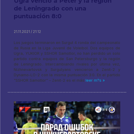
Ugra venció a Peter y la región
de Leningrado con una
puntuación 8:0
21.11.2021 / 21:12
Los juegos terminaron en Surgut 4 ronda del campeonato
de Rusia en la Liga Juvenil de Voleibol. Dos equipos de
Ugra, YUKIOR y SSHOR Samotlor, no han perdido un solo
partido contra equipos de San Petersburgo y la región
de Leningrado.. Intercambiando rivales por última vez,
Nizhnevartovsk y Surgutyans vencieron a Zenit-2 y
Dynamo-LO-2 con la misma puntuación 3:0. En el partido
"SSHOR Samotlor" – Zenit-2 es el más
leer m?s »