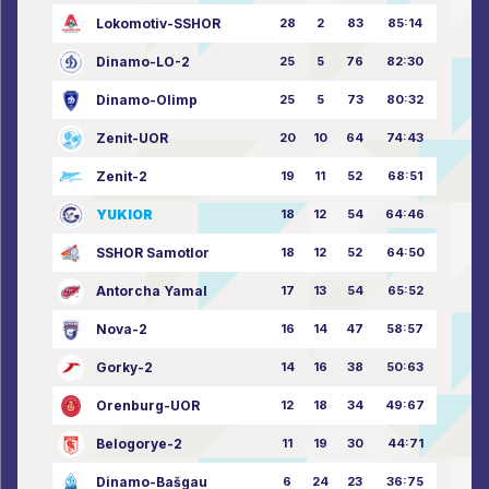
Lokomotiv-SSHOR
28
2
83
85:14
Dinamo-LO-2
25
5
76
82:30
Dinamo-Olimp
25
5
73
80:32
Zenit-UOR
20
10
64
74:43
Zenit-2
19
11
52
68:51
YUKIOR
18
12
54
64:46
SSHOR Samotlor
18
12
52
64:50
Antorcha Yamal
17
13
54
65:52
Nova-2
16
14
47
58:57
Gorky-2
14
16
38
50:63
Orenburg-UOR
12
18
34
49:67
Belogorye-2
11
19
30
44:71
Dinamo-Bašgau
6
24
23
36:75