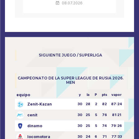
08.07.2026
SIGUIENTE JUEGO / SUPERLIGA
CAMPEONATO DE LA SUPER LEAGUE DE RUSIA 2026.
MEN
equipo
y
la
P
pts
vapor
Zenit-Kazan
30
28
2
82
87:24
cenit
30
25
5
76
81:21
dinamo
30
25
5
74
79:26
locomotora
30
24
6
71
77:33