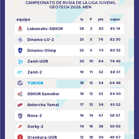
CAMPEONATO DE RUSIA DE LA LIGA JUVENIL
GEOTECH 2026. MEN
equipo
la
P
pts
vapor
Lokomotiv-SSHOR
28
2
83
85:14
Dinamo-LO-2
25
5
76
82:30
Dinamo-Olimp
25
5
73
80:32
Zenit-UOR
20
10
64
74:43
Zenit-2
19
11
52
68:51
YUKIOR
18
12
54
64:46
SSHOR Samotlor
18
12
52
64:50
Antorcha Yamal
17
13
54
65:52
Nova-2
16
14
47
58:57
Gorky-2
14
16
38
50:63
Orenburg-UOR
12
18
34
49:67