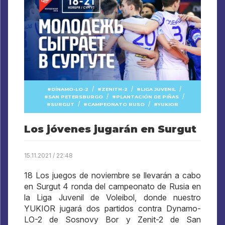
/
/
/
DÍNAMO-LO-2
ZENITH-2
LIGA JUVENIL
/
/
SAN PETERSBURGO
PLANTACIÓN DE PIÑAS
/
/
SURGUT
CAMPEONATO RUSO
YUKIOR
Los jóvenes jugarán en Surgut
15.11.2021 / 22:48
18 Los juegos de noviembre se llevarán a cabo
en Surgut 4 ronda del campeonato de Rusia en
la Liga Juvenil de Voleibol, donde nuestro
YUKIOR jugará dos partidos contra Dynamo-
LO-2 de Sosnovy Bor y Zenit-2 de San