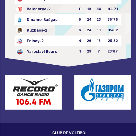
Belogorye-2
11
19
30
44:71
Dinamo-Bašgau
6
24
23
36:75
Kuzbass-2
6
24
18
35:82
Enisey-2
4
26
15
25:82
Yaroslavl Bears
1
29
7
23:87
CLUB DE VOLEIBOL