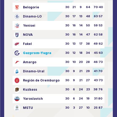
Belogorie
30
21
9
64
70:40
Dinamo-LO
30
17
13
48
63:57
Yenisei
30
16
14
50
59:53
NOVA
30
16
14
47
62:58
Fakel
30
13
17
38
49:62
Gazprom-Yugra
30
12
18
34
45:63
Amargo
30
10
20
28
46:73
Dinamo-Ural
30
9
21
29
41:70
Región de Oremburgo
30
9
21
27
43:73
Kuzbass
30
6
24
23
38:76
Yaroslavich
30
6
24
19
31:80
MSTU
30
3
27
10
25:87