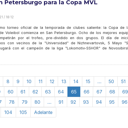
n Petersburgo para la Copa MVL
1 / 18:12
timo torneo oficial de la temporada de clubes saliente: la Copa de l
 de Voleibol comienza en San Petersburgo. Ocho de los mejores equi
petirán por el trofeo, pre-dividido en dos grupos. El día de inic
mos con vecinos de la "Universidad" de Nizhnevartovsk, 5 Mayo "S
jugará con el campeón de la liga "Lokomotiv-SSHOR" de Novosibirs
8
9
10
11
12
13
14
15
…
50
51
9
60
61
62
63
64
65
66
67
68
69
7
78
79
80
…
91
92
93
94
95
96
104
105
Adelante