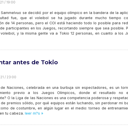
21 / 19:00
Sammelvuo se decidió por el equipo olímpico en la bandera de la aplic
cultad fue, que el voleibol se ha jugado durante mucho tiempo c
ión de 14 personas, pero el COI está haciendo todo lo posible para red
de participantes en los Juegos, recortando siempre que sea posible. 
l voleibol, y la misma gente va a Tokio 12 personas, en cuanto a los J
ntar antes de Tokio
21 / 23:00
 de Naciones, celebrada en una burbuja sin espectadores, es un tor
amiento previo a los Juegos Olímpicos, donde el resultado no 
nte? O la Liga de las Naciones es una competencia poderosa y respeta
 de premios sólido, por qué equipos están luchando, sin perdonar mi ba
 como de costumbre, en algún lugar en el medio: torneo de entrenamie
 en tu cabeza.
leer m?s »