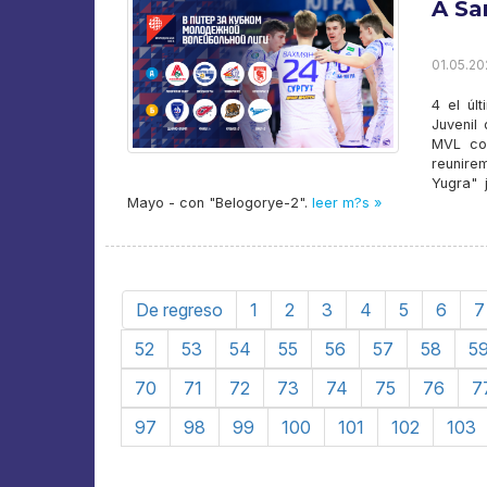
A Sa
01.05.202
4 el úl
Juvenil
MVL com
reunire
Yugra" 
Mayo - con "Belogorye-2".
leer m?s »
De regreso
1
2
3
4
5
6
7
52
53
54
55
56
57
58
5
70
71
72
73
74
75
76
7
97
98
99
100
101
102
103