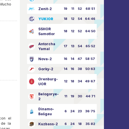
 Mucho
Zenit-2
19
11
52
68:51
YUKIOR
18
12
54
64:46
SSHOR
18
12
52
64:50
Samotlor
Antorcha
17
13
54
65:52
Yamal
Nova-2
16
14
47
58:57
Gorky-2
14
16
38
50:63
Orenburg-
12
18
34
49:67
UOR
Belogorye-
11
19
30
44:71
2
Dinamo-
6
24
23
36:75
Bašgau
con el
 de la
Kuzbass-2
6
24
18
35:82
cosas,