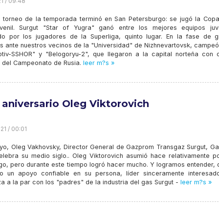
21 / 09:48
mo torneo de la temporada terminó en San Petersburgo: se jugó la Copa
venil. Surgut "Star of Yugra" ganó entre los mejores equipos juve
do por los jugadores de la Superliga, quinto lugar. En la fase de g
s ante nuestros vecinos de la "Universidad" de Nizhnevartovsk, campe
tiv-SSHOR" y "Belogoryu-2", que llegaron a la capital norteña con c
l del Campeonato de Rusia.
leer m?s »
z aniversario Oleg Viktorovich
21 / 00:01
yo, Oleg Vakhovsky, Director General de Gazprom Transgaz Surgut, G
elebra su medio siglo.. Oleg Viktorovich asumió hace relativamente p
rgo, pero durante este tiempo logró hacer mucho. Y logramos entender, 
do un apoyo confiable en su persona, líder sinceramente interesad
a a la par con los "padres" de la industria del gas Surgut -
leer m?s »