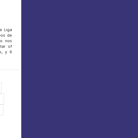
a Liga
pos de
io nos
tar of
k, y 6