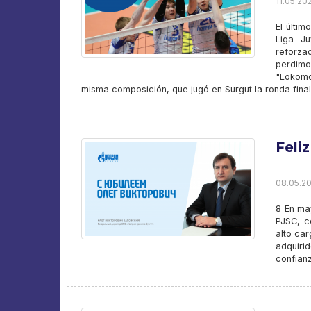
11.05.20
El últi
Liga Ju
reforza
perdimo
"Lokomo
misma composición, que jugó en Surgut la ronda fina
Feli
08.05.20
8 En ma
PJSC, c
alto ca
adquiri
confianz