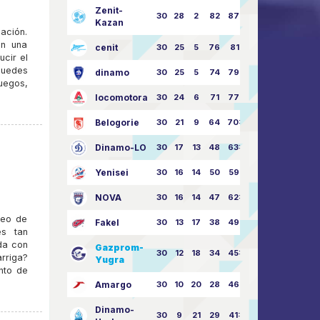
Zenit-
30
28
2
82
87:24
Kazan
ación.
on una
cenit
30
25
5
76
81:21
ucir el
Puedes
dinamo
30
25
5
74
79:26
uegos,
locomotora
30
24
6
71
77:33
Belogorie
30
21
9
64
70:40
Dinamo-LO
30
17
13
48
63:57
Yenisei
30
16
14
50
59:53
NOVA
30
16
14
47
62:58
neo de
Fakel
30
13
17
38
49:62
es tan
da con
Gazprom-
30
12
18
34
45:63
rriga?
Yugra
nto de
Amargo
30
10
20
28
46:73
Dinamo-
30
9
21
29
41:70