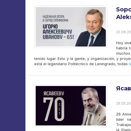
Sopo
Alek
20.06.20
Hoy una
habría 
muchos 
tenido lugar. Esto y la gente, y organización, y proy
está el legendario Politécnico de Leningrado, todas
l
Ясав
26.05.20
26 Aniv
líder 
Trabajad
la Plan