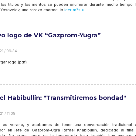
 los títulos y los méritos se pueden enumerar durante mucho tiempo.
 Yasaveiev, una rareza enorme. la
leer m?s »
o logo de VK “Gazprom-Yugra”
21 / 09:34
gar logo (pdf)
el Habibullin: "Transmitiremos bondad"
1 / 11:08
 es verano, y acabamos de tener una conversación tradicional 
dor en jefe de Gazprom-Ugra Rafael Khabibullin, dedicado al final
ada. No creen, pero en la temporada baja también hay muchas 