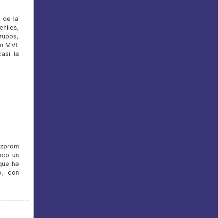
 de la
niles,
rupos,
ón MVL
asi la
azprom
oco un
que ha
o, con