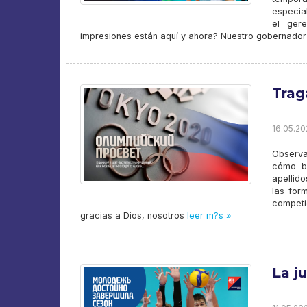
especial
el gere
impresiones están aquí y ahora? Nuestro gobernador
Trag
16.05.20
Observa
cómo br
apellido
las for
competi
gracias a Dios, nosotros
leer m?s »
La j