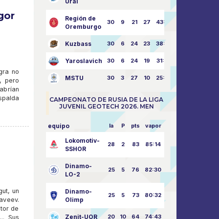
Ural
gor
Región de
30
9
21
27
43:73
Oremburgo
Kuzbass
30
6
24
23
38:76
Yaroslavich
30
6
24
19
31:80
gra no
MSTU
30
3
27
10
25:87
, pero
abrían
espalda
CAMPEONATO DE RUSIA DE LA LIGA
JUVENIL GEOTECH 2026. MEN
equipo
la
P
pts
vapor
Lokomotiv-
28
2
83
85:14
SSHOR
Dinamo-
25
5
76
82:30
LO-2
ut, un
Dinamo-
25
5
73
80:32
aveev.
Olimp
ctor de
Zenit-UOR
20
10
64
74:43
.. Sus