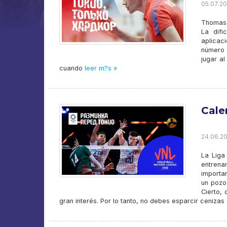
05.07.20
Thomas 
La difi
aplicac
número 
jugar a
cuando
leer m?s »
Cale
24.06.20
La Liga
entren
importa
un pozo
Cierto,
gran interés. Por lo tanto, no debes esparcir cenizas