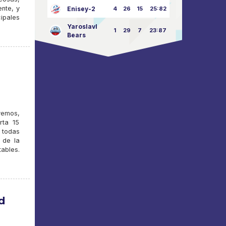
ente, y
Enisey-2
4
26
15
25:82
ipales
Yaroslavl
1
29
7
23:87
Bears
vemos,
rta 15
e todas
 de la
ables.
d