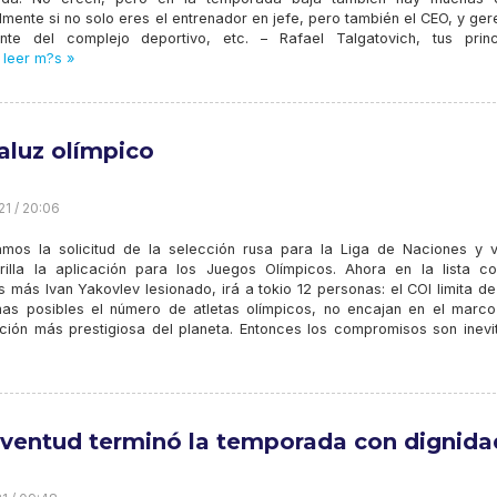
mente si no solo eres el entrenador en jefe, pero también el CEO, y ger
nte del complejo deportivo, etc. – Rafael Talgatovich, tus princ
leer m?s »
aluz olímpico
21 / 20:06
mos la solicitud de la selección rusa para la Liga de Naciones y 
illa la aplicación para los Juegos Olímpicos. Ahora en la lista co
s más Ivan Yakovlev lesionado, irá a tokio 12 personas: el COI limita d
mas posibles el número de atletas olímpicos, no encajan en el marco
ción más prestigiosa del planeta. Entonces los compromisos son inevit
uventud terminó la temporada con dignida