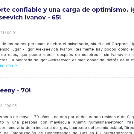
rte confiable y una carga de optimismo. I
seevich Ivanov - 65!
21 / 00:01
 de las pocas personas celebra el aniversario, sin el cual Gazprom-U
tenido lugar - Igor Alekseevich Ivanov. Realmente hay pocos como el
de esos, que puede repetir después de nosotros - sin Ivanov no h
ectos. La biografía de Igor Alekseevich es bien conocida: detrás de la 
eer m?s »
ееву - 70!
21 / 00:05
ersario de mayo - 70 años - notado por el destacado residente de Surg
nato y una persona con mayúscula Khamit Nurmukhametovich Yas
or honorario de la industria del gas, Laureado del premio estatal, Dire
ta de Estabilización de Condensados ​​de Gas en PO Surgutgazprom .