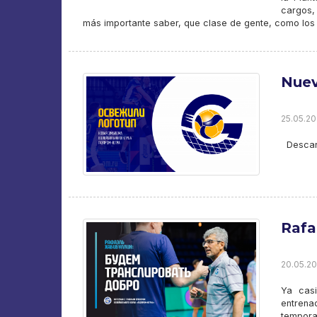
cargos,
más importante saber, que clase de gente, como los
Nuev
25.05.20
Descar
Rafa
20.05.202
Ya casi
entrena
tempor