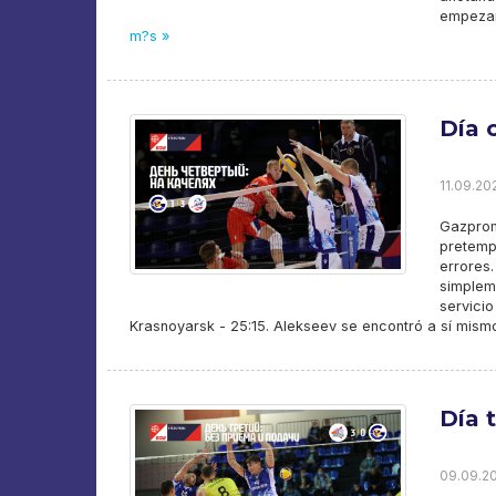
empezar
m?s »
Día 
11.09.202
Gazpro
pretemp
errores
simpleme
servici
Krasnoyarsk - 25:15. Alekseev se encontró a sí mismo
Día 
09.09.20