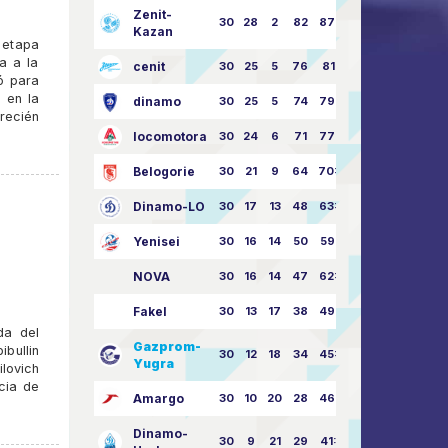
Zenit-
30
28
2
82
87:24
Kazan
 etapa
a a la
cenit
30
25
5
76
81:21
ó para
 en la
dinamo
30
25
5
74
79:26
recién
locomotora
30
24
6
71
77:33
Belogorie
30
21
9
64
70:40
Dinamo-LO
30
17
13
48
63:57
Yenisei
30
16
14
50
59:53
NOVA
30
16
14
47
62:58
Fakel
30
13
17
38
49:62
da del
Gazprom-
ibullin
30
12
18
34
45:63
Yugra
ilovich
cia de
Amargo
30
10
20
28
46:73
Dinamo-
30
9
21
29
41:70