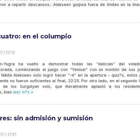
on a repartir descansos.: Alekseev golpea fuera de límites en la líne
cuatro: en el columpio
1 / 22:13
m-Yugra ha vuelto a demostrar todas las "delicias" del volei
orada, comenzando el juego con "Yenisei" con un montón de sus p
. Nikita Alekseev solo logró hacer "-4" en la apertura – quiz?s, estos
nte no fueron suficientes al final, 22:25. Por otro lado, en el segundo l
o de los Surgutyan voló, que literalmente aplastó a los residen
, bien
leer m?s »
tres: sin admisión y sumisión
21 / 21:01