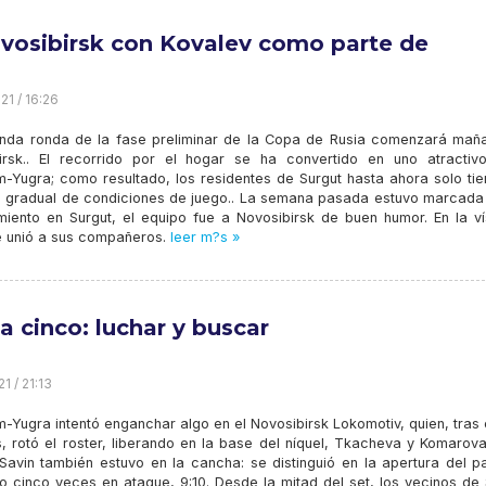
vosibirsk con Kovalev como parte de
21 / 16:26
nda ronda de la fase preliminar de la Copa de Rusia comenzará mañ
irsk.. El recorrido por el hogar se ha convertido en uno atractiv
-Yugra; como resultado, los residentes de Surgut hasta ahora solo tie
o gradual de condiciones de juego.. La semana pasada estuvo marcada 
miento en Surgut, el equipo fue a Novosibirsk de buen humor. En la ví
se unió a sus compañeros.
leer m?s »
?a cinco: luchar y buscar
1 / 21:13
-Yugra intentó enganchar algo en el Novosibirsk Lokomotiv, quien, tras
s, rotó el roster, liberando en la base del níquel, Tkacheva y Komarov
Savin también estuvo en la cancha: se distinguió en la apertura del pa
o cinco veces en ataque, 9:10. Desde la mitad del set, los vecinos de 