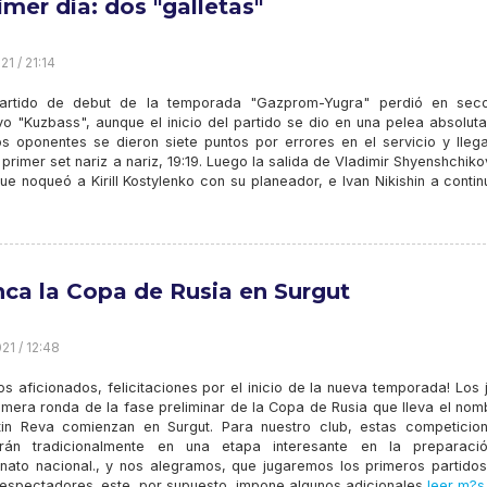
imer día: dos "galletas"
1 / 21:14
artido de debut de la temporada "Gazprom-Yugra" perdió en sec
o "Kuzbass", aunque el inicio del partido se dio en una pelea absolut
Los oponentes se dieron siete puntos por errores en el servicio y lleg
l primer set nariz a nariz, 19:19. Luego la salida de Vladimir Shyenshchik
que noqueó a Kirill Kostylenko con su planeador, e Ivan Nikishin a conti
nca la Copa de Rusia en Surgut
21 / 12:48
s aficionados, felicitaciones por el inicio de la nueva temporada! Los
rimera ronda de la fase preliminar de la Copa de Rusia que lleva el no
tin Reva comienzan en Surgut. Para nuestro club, estas competicio
irán tradicionalmente en una etapa interesante en la preparaci
ato nacional., y nos alegramos, que jugaremos los primeros partidos
espectadores. este, por supuesto, impone algunos adicionales
leer m?s