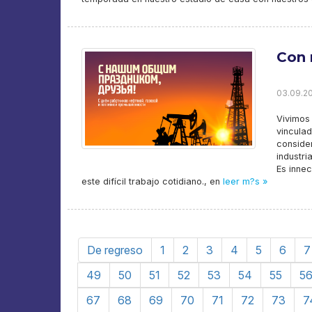
Con 
03.09.20
Vivimos
vincul
conside
industri
Es innec
este difícil trabajo cotidiano., en
leer m?s »
De regreso
1
2
3
4
5
6
7
49
50
51
52
53
54
55
5
67
68
69
70
71
72
73
7