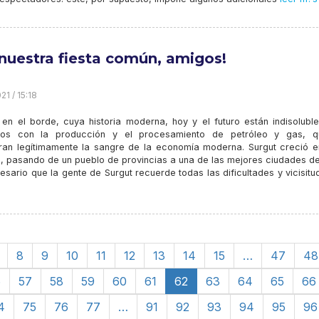
nuestra fiesta común, amigos!
21 / 15:18
 en el borde, cuya historia moderna, hoy y el futuro están indisolubl
ados con la producción y el procesamiento de petróleo y gas, 
ran legítimamente la sangre de la economía moderna. Surgut creció e
a, pasando de un pueblo de provincias a una de las mejores ciudades de
esario que la gente de Surgut recuerde todas las dificultades y vicisit
8
9
10
11
12
13
14
15
…
47
48
6
57
58
59
60
61
62
63
64
65
66
4
75
76
77
…
91
92
93
94
95
96