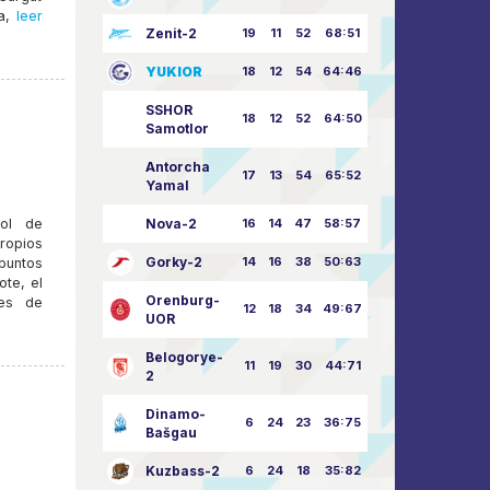
a,
leer
Zenit-2
19
11
52
68:51
YUKIOR
18
12
54
64:46
SSHOR
18
12
52
64:50
Samotlor
Antorcha
17
13
54
65:52
Yamal
bol de
Nova-2
16
14
47
58:57
ropios
Gorky-2
14
16
38
50:63
 puntos
ote, el
Orenburg-
tes de
12
18
34
49:67
UOR
Belogorye-
11
19
30
44:71
2
Dinamo-
6
24
23
36:75
Bašgau
Kuzbass-2
6
24
18
35:82