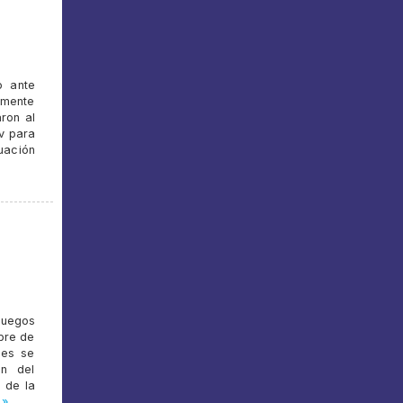
o ante
amente
aron al
ov para
nuación
 juegos
mbre de
nes se
ón del
 de la
 »