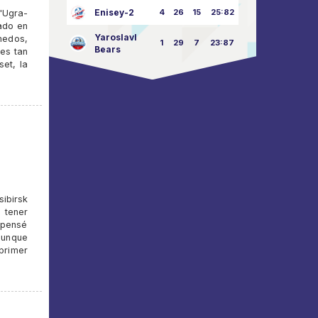
Enisey-2
4
26
15
25:82
"Ugra-
ado en
Yaroslavl
medos,
1
29
7
23:87
Bears
 es tan
set, la
ibirsk
 tener
 pensé
aunque
primer