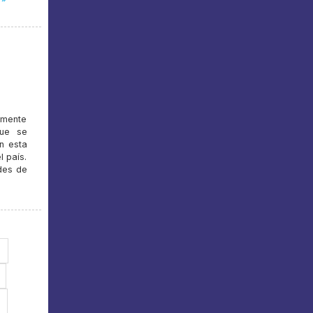
emente
que se
n esta
l país.
udes de