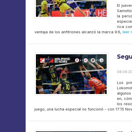
El juev
Samotlo
la pers
especial
rica com
ventaja de los anfitriones alcanzó la marca 9:6,
leer 
Segu
08.09.20
Los pri
Lokomot
algunos
en, cóm
los res
juego, una lucha especial no funcionó - con 17:15 Nov