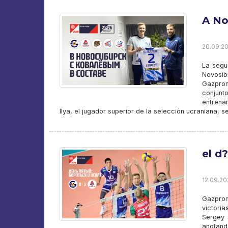
A No
20.09.20
La segu
Novosib
Gazprom
conjunt
entrena
Ilya, el jugador superior de la selección ucraniana, 
el d
12.09.202
Gazprom
victoria
Sergey 
anotand