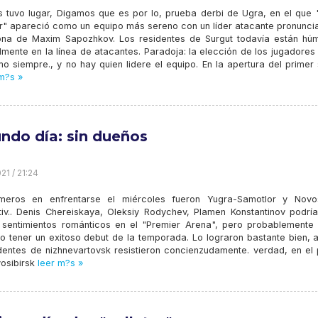
es tuvo lugar, Digamos que es por lo, prueba derbi de Ugra, en el que 
r" apareció como un equipo más sereno con un líder atacante pronunci
ona de Maxim Sapozhkov. Los residentes de Surgut todavía están hú
mente en la línea de atacantes. Paradoja: la elección de los jugadores
o siempre., y no hay quien lidere el equipo. En la apertura del primer 
m?s »
ndo día: sin dueños
21 / 21:24
meros en enfrentarse el miércoles fueron Yugra-Samotlor y Novos
iv.. Denis Chereiskaya, Oleksiy Rodychev, Plamen Konstantinov podría
 sentimientos románticos en el "Premier Arena", pero probablemente
o tener un exitoso debut de la temporada. Lo lograron bastante bien, 
identes de nizhnevartovsk resistieron concienzudamente. verdad, en el 
osibirsk
leer m?s »