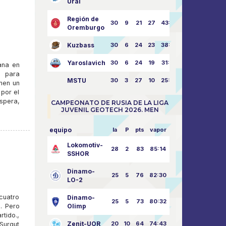
Ural
Región de
30
9
21
27
43:73
Oremburgo
Kuzbass
30
6
24
23
38:76
Yaroslavich
30
6
24
19
31:80
ana en
o para
MSTU
30
3
27
10
25:87
nen un
por el
spera,
CAMPEONATO DE RUSIA DE LA LIGA
JUVENIL GEOTECH 2026. MEN
equipo
la
P
pts
vapor
Lokomotiv-
28
2
83
85:14
SSHOR
Dinamo-
25
5
76
82:30
LO-2
 cuatro
Dinamo-
25
5
73
80:32
a. Pero
Olimp
rtido.,
Zenit-UOR
20
10
64
74:43
Surgut