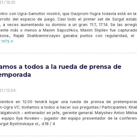
1 / 16:25
entro con Ugra-Samotlor mostró, que Gazprom-Yugra todavía está en la
rrollo del espacio de juego. Casi todo el primer set de Surgut estab
, a veces aumentando su dominio a un gran: 11:7, 17:14. Se las arregl
rente más o menos a Maxim Sapozhkov, Maxim Shpilev fue capturado
zona., Rajab Shahbanmirzayev ganaba puntos con regularidad, el 
r m?s »
tamos a todos a la rueda de prensa de
emporada
1 / 12:04
iembre en 12.00 tendrá lugar una rueda de prensa de pretempora
Ugra VC. Invitamos a todos a hacer sus preguntas.! Participantes: Khab
algatovich - entrenador en jefe, gerente general. Malyshev Anton Mikha
 equipo Ilya Kovalev - jugador del equipo presentador de la conferen
ut Bystrinskaya st., d.18 / 4