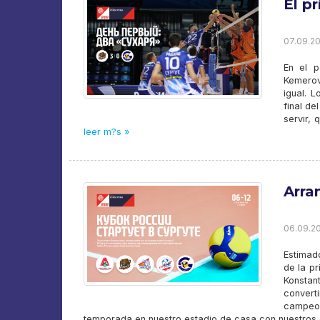
El pr
07.09.202
En el p
Kemerov
igual. 
final de
servir, 
leer m?s »
Arra
06.09.20
Estimado
de la p
Konstan
convert
campeon
temporada en nuestro estadio de casa con nuestros 