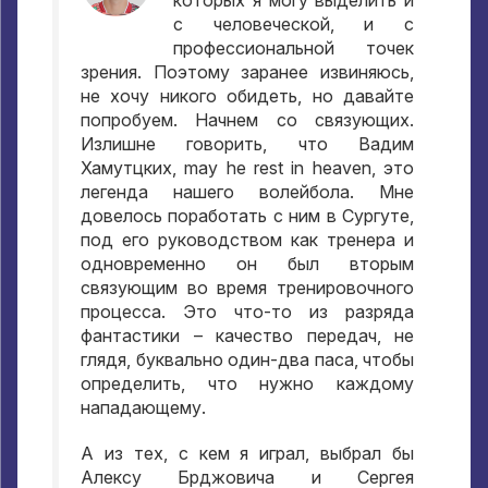
которых я могу выделить и
с человеческой
,
и с
профессиональной точек
зрения
.
Поэтому заранее извиняюсь
,
не хочу никого обидеть
,
но давайте
попробуем
.
Начнем со связующих
.
Излишне говорить
,
что Вадим
Хамутцких
, may he rest in heaven,
это
легенда нашего волейбола
.
Мне
довелось поработать с ним в Сургуте
,
под его руководством как тренера и
одновременно он был вторым
связующим во время тренировочного
процесса
.
Это что-то из разряда
фантастики – качество передач
,
не
глядя
,
буквально один-два паса
,
чтобы
определить
,
что нужно каждому
нападающему
.
А из тех
,
с кем я играл
,
выбрал бы
Алексу Брджовича и Сергея