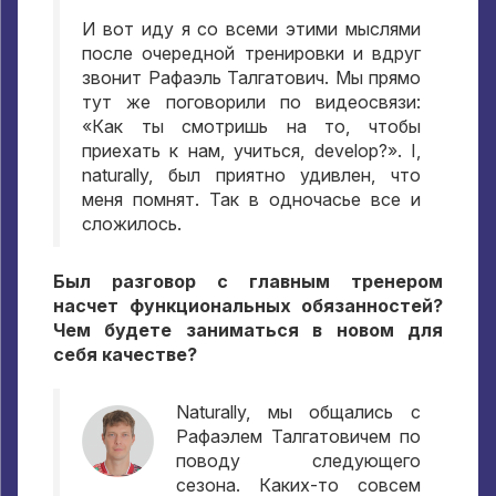
И вот иду я со всеми этими мыслями
после очередной тренировки и вдруг
звонит Рафаэль Талгатович
.
Мы прямо
тут же поговорили по видеосвязи
:
«Как ты смотришь на то
,
чтобы
приехать к нам
,
учиться
, develop?». I,
naturally,
был приятно удивлен
,
что
меня помнят
.
Так в одночасье все и
сложилось
.
Был разговор с главным тренером
насчет функциональных обязанностей
?
Чем будете заниматься в новом для
себя качестве
?
Naturally,
мы общались с
Рафаэлем Талгатовичем по
поводу следующего
сезона
.
Каких-то совсем