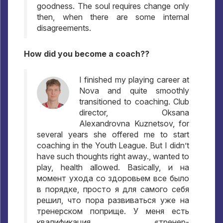
goodness. The soul requires change only
then, when there are some internal
disagreements.
How did you become a coach??
I finished my playing career at
Nova and quite smoothly
transitioned to coaching. Club
director, Oksana
Alexandrovna Kuznetsov, for
several years she offered me to start
coaching in the Youth League. But I didn’t
have such thoughts right away., wanted to
play, health allowed. Basically,
и на
момент ухода со здоровьем все было
в порядке
,
просто я для самого себя
решил
,
что пора развиваться уже на
тренерском поприще
.
У меня есть
квалификация «тренер-