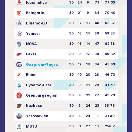
locomotive
30
24
6
71
77:33
Belogorie
30
21
9
64
70:40
Dinamo-LO
30
17
13
48
63:57
Yenisei
30
16
14
50
59:53
NOVA
30
16
14
47
62:58
Fakel
30
13
17
38
49:62
Gazprom-Yugra
30
12
18
34
45:63
Bitter
30
10
20
28
46:73
Dynamo-Ural
30
9
21
29
41:70
Orenburg region
30
9
21
27
43:73
Kuzbass
30
6
24
23
38:76
Yaroslavich
30
6
24
19
31:80
MSTU
30
3
27
10
25:87