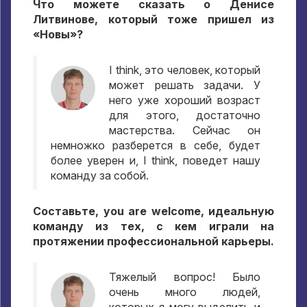
Что можете сказать о Денисе
Литвинове
,
который тоже пришел из
«Новы»
?
I think,
это человек
,
который
может решать задачи
.
У
него уже хороший возраст
для этого
,
достаточно
мастерства
.
Сейчас он
немножко разберется в себе
,
будет
более уверен и
, I think,
поведет нашу
команду за собой
.
Составьте
, you are welcome,
идеальную
команду из тех
,
с кем играли на
протяжении профессиональной карьеры
.
Тяжелый вопрос
!
Было
очень много людей
,