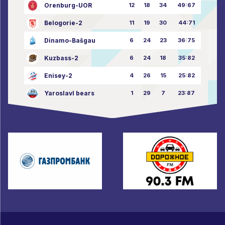
Orenburg-UOR
12
18
34
49:67
Belogorie-2
11
19
30
44:71
Dinamo-Bašgau
6
24
23
36:75
Kuzbass-2
6
24
18
35:82
Enisey-2
4
26
15
25:82
Yaroslavl bears
1
29
7
23:87