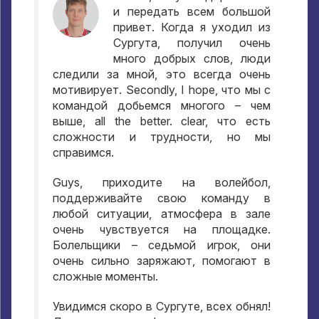
и передать всем большой
привет
.
Когда я уходил из
Сургута
,
получил очень
много добрых слов
,
люди
следили за мной
,
это всегда очень
мотивирует
. Secondly, I hope,
что мы с
командой добьемся многого – чем
выше
, all the better. clear,
что есть
сложности и трудности
,
но мы
справимся
.
Guys,
приходите на волейбол
,
поддерживайте свою команду в
любой ситуации
,
атмосфера в зале
очень чувствуется на площадке
.
Болельщики – седьмой игрок
,
они
очень сильно заряжают
,
помогают в
сложные моменты
.
Увидимся скоро в Сургуте
,
всех обнял
!