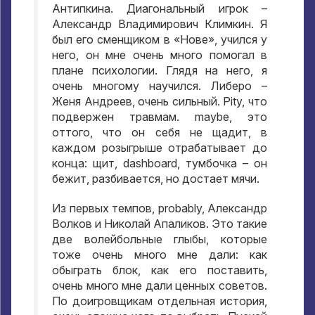
Антипкина
.
Диагональный игрок –
Александр Владимирович Климкин
.
Я
был его сменщиком в «Нове»
,
учился у
него
,
он мне очень много помогал в
плане психологии
.
Глядя на него
,
я
очень многому научился
.
Либеро –
Женя Андреев
,
очень сильный
. Pity,
что
подвержен травмам
. maybe,
это
оттого
,
что он себя не щадит
,
в
каждом розыгрыше отрабатывает до
конца
:
щит
, dashboard,
тумбочка – он
бежит
,
разбивается
,
но достает мячи
.
Из первых темпов
, probably,
Александр
Волков и Николай Апаликов
.
Это такие
две волейбольные глыбы
,
которые
тоже очень много мне дали
:
как
обыграть блок
,
как его поставить
,
очень много мне дали ценных советов
.
По доигровщикам отдельная история
,