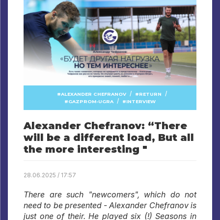
/
/
ALEXANDER CHEFRANOV
RETURN
/
GAZPROM-UGRA
INTERVIEW
Alexander Chefranov: “There
will be a different load, But all
the more interesting "
28.06.2025 / 17:57
There are such "newcomers", which do not
need to be presented - Alexander Chefranov is
just one of their. He played six (!) Seasons in