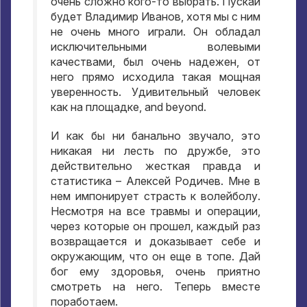
очень сложно кого-то выбрать
.
Пускай
будет Владимир Иванов
,
хотя мы с ним
не очень много играли
.
Он обладал
исключительными волевыми
качествами
,
был очень надежен
,
от
него прямо исходила такая мощная
уверенность
.
Удивительный человек
как на площадке
, and beyond.
И как бы ни банально звучало
,
это
никакая ни лесть по дружбе
,
это
действительно жесткая правда и
статистика – Алексей Родичев
.
Мне в
нем импонирует страсть к волейболу
.
Несмотря на все травмы и операции
,
через которые он прошел
,
каждый раз
возвращается и доказывает себе и
окружающим
,
что он еще в топе
.
Дай
бог ему здоровья
,
очень приятно
смотреть на него
.
Теперь вместе
поработаем
.