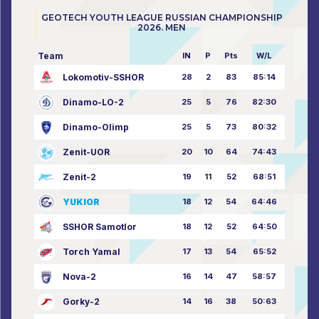
GEOTECH YOUTH LEAGUE RUSSIAN CHAMPIONSHIP
2026. MEN
Team
IN
P
Pts
W/L
Lokomotiv-SSHOR
28
2
83
85:14
Dinamo-LO-2
25
5
76
82:30
Dinamo-Olimp
25
5
73
80:32
Zenit-UOR
20
10
64
74:43
Zenit-2
19
11
52
68:51
YUKIOR
18
12
54
64:46
SSHOR Samotlor
18
12
52
64:50
Torch Yamal
17
13
54
65:52
Nova-2
16
14
47
58:57
Gorky-2
14
16
38
50:63