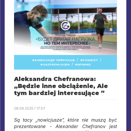
/
/
АЛЕКСАНДР ЧЕФРАНОВ
POWRÓT
/
GAZPROM-UGRA
WYWIAD
Aleksandra Chefranowa:
„Będzie inne obciążenie, Ale
tym bardziej interesujące ”
28.06.2025 / 17:57
Są tacy „nowicjusze”, które nie muszą być
prezentowane - Alexander Chefranov jest