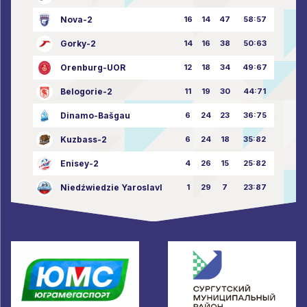
Nova-2
16
14
47
58:57
Gorky-2
14
16
38
50:63
Orenburg-UOR
12
18
34
49:67
Belogorie-2
11
19
30
44:71
Dinamo-Bašgau
6
24
23
36:75
Kuzbass-2
6
24
18
35:82
Enisey-2
4
26
15
25:82
Niedźwiedzie Yaroslavl
1
29
7
23:87