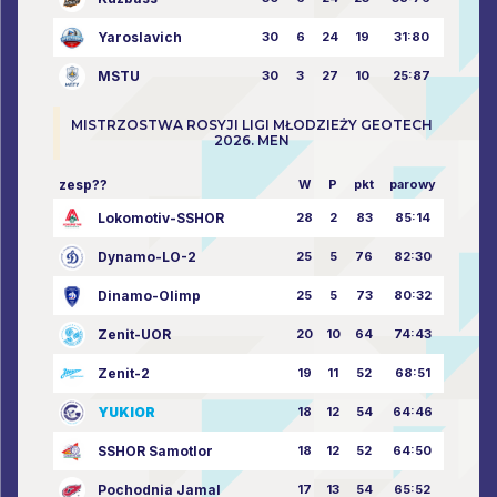
Yaroslavich
30
6
24
19
31:80
MSTU
30
3
27
10
25:87
MISTRZOSTWA ROSYJI LIGI MŁODZIEŻY GEOTECH
2026. MEN
zesp??
W
P
pkt
parowy
Lokomotiv-SSHOR
28
2
83
85:14
Dynamo-LO-2
25
5
76
82:30
Dinamo-Olimp
25
5
73
80:32
Zenit-UOR
20
10
64
74:43
Zenit-2
19
11
52
68:51
YUKIOR
18
12
54
64:46
SSHOR Samotlor
18
12
52
64:50
Pochodnia Jamal
17
13
54
65:52