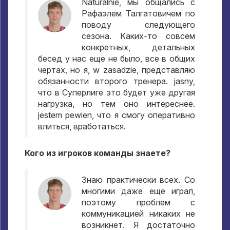
Naturalnie,
мы общались с
Рафаэлем Талгатовичем по
поводу следующего
сезона
.
Каких-то совсем
конкретных
,
детальных
бесед у нас еще не было
,
все в общих
чертах
,
но я
, w zasadzie,
представляю
обязанности второго тренера
. jasny,
что в Суперлиге это будет уже другая
нагрузка
,
но тем оно интереснее
.
jestem pewien,
что я смогу оперативно
влиться
,
вработаться
.
Кого из игроков команды знаете
?
Знаю практически всех
.
Со
многими даже еще играл
,
поэтому проблем с
коммуникацией никаких не
возникнет
.
Я достаточно