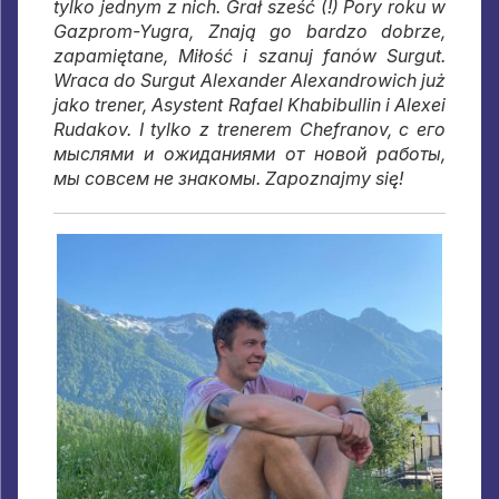
tylko jednym z nich. Grał sześć (!) Pory roku w
Gazprom-Yugra, Znają go bardzo dobrze,
zapamiętane, Miłość i szanuj fanów Surgut.
Wraca do Surgut Alexander Alexandrowich już
jako trener, Asystent Rafael Khabibullin i Alexei
Rudakov. I tylko z trenerem Chefranov,
с его
мыслями и ожиданиями от новой работы
,
мы совсем не знакомы
. Zapoznajmy się!