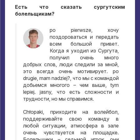
Есть что сказать сургутским
болельщикам
?
po pierwsze,
хочу
поздороваться и передать
всем большой привет
.
Когда я уходил из Сургута
,
получил очень много
добрых слов
,
люди следили за мной
,
это всегда очень мотивирует
. po
drugie, mam nadziej?,
что мы с командой
добьемся многого – чем выше
, tym
lepiej. jasny,
что есть сложности и
трудности
,
но мы справимся
.
Chłopaki,
приходите на волейбол
,
поддерживайте свою команду в
любой ситуации
,
атмосфера в зале
очень чувствуется на площадке
.
Болельщики – седьмой игрок
,
они