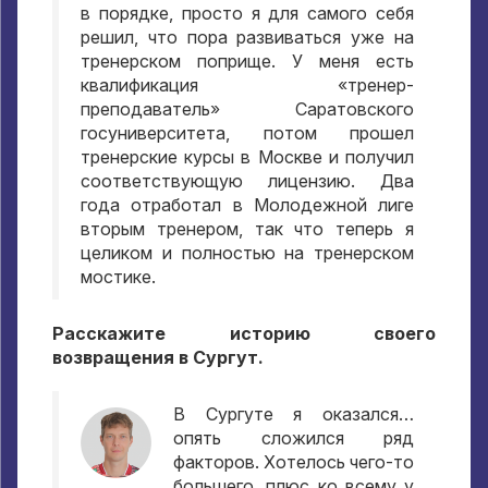
в порядке
,
просто я для самого себя
решил
,
что пора развиваться уже на
тренерском поприще
.
У меня есть
квалификация «тренер-
преподаватель» Саратовского
госуниверситета
,
потом прошел
тренерские курсы в Москве и получил
соответствующую лицензию
.
Два
года отработал в Молодежной лиге
вторым тренером
,
так что теперь я
целиком и полностью на тренерском
мостике
.
Расскажите историю своего
возвращения в Сургут
.
В Сургуте я оказался…
опять сложился ряд
факторов
.
Хотелось чего-то
большего
,
плюс ко всему у