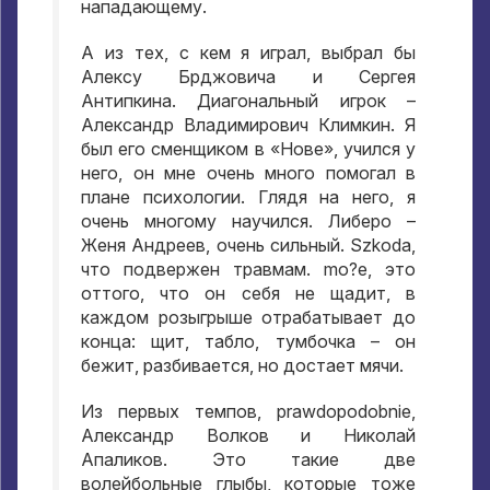
нападающему
.
А из тех
,
с кем я играл
,
выбрал бы
Алексу Брджовича и Сергея
Антипкина
.
Диагональный игрок –
Александр Владимирович Климкин
.
Я
был его сменщиком в «Нове»
,
учился у
него
,
он мне очень много помогал в
плане психологии
.
Глядя на него
,
я
очень многому научился
.
Либеро –
Женя Андреев
,
очень сильный
. Szkoda,
что подвержен травмам
. mo?e,
это
оттого
,
что он себя не щадит
,
в
каждом розыгрыше отрабатывает до
конца
:
щит
,
табло
,
тумбочка – он
бежит
,
разбивается
,
но достает мячи
.
Из первых темпов
, prawdopodobnie,
Александр Волков и Николай
Апаликов
.
Это такие две
волейбольные глыбы
,
которые тоже