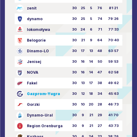
zenit
30
25
5
76
81:21
dynamo
30
25
5
74
79:26
lokomotywa
30
24
6
71
77:33
Belogorie
30
21
9
64
70:40
Dinamo-LO
30
17
13
48
63:57
Jenisej
30
16
14
50
59:53
NOVA
30
16
14
47
62:58
Fakel
30
13
17
38
49:62
Gazprom-Yugra
30
12
18
34
45:63
Gorzki
30
10
20
28
46:73
Dynamo-Ural
30
9
21
29
41:70
Region Orenburga
30
9
21
27
43:73
Kuzbass
30
6
24
23
38:76