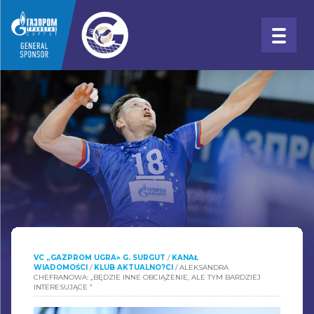
VC „GAZPROM UGRA» G. SURGUT
/
KANAŁ
WIADOMOŚCI
/
KLUB AKTUALNO?CI
/
ALEKSANDRA
CHEFRANOWA: „BĘDZIE INNE OBCIĄŻENIE, ALE TYM BARDZIEJ
INTERESUJĄCE ”