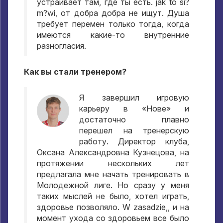
устраивает там
,
где ты есть
. jak to si?
m?wi,
от добра добра не ищут
.
Душа
требует перемен только тогда
,
когда
имеются какие-то внутренние
разногласия
.
Как вы стали тренером
?
Я завершил игровую
карьеру в «Нове» и
достаточно плавно
перешел на тренерскую
работу
.
Директор клуба
,
Оксана Александровна Кузнецова
,
на
протяжении нескольких лет
предлагала мне начать тренировать в
Молодежной лиге
.
Но сразу у меня
таких мыслей не было
,
хотел играть
,
здоровье позволяло
. W zasadzie,,
и на
момент ухода со здоровьем все было