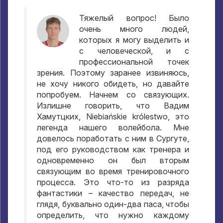
Тяжелый вопрос
!
Было
очень много людей
,
которых я могу выделить и
с человеческой
,
и с
профессиональной точек
зрения
.
Поэтому заранее извиняюсь
,
не хочу никого обидеть
,
но давайте
попробуем
.
Начнем со связующих
.
Излишне говорить
,
что Вадим
Хамутцких
, Niebiańskie królestwo,
это
легенда нашего волейбола
.
Мне
довелось поработать с ним в Сургуте
,
под его руководством как тренера и
одновременно он был вторым
связующим во время тренировочного
процесса
.
Это что-то из разряда
фантастики – качество передач
,
не
глядя
,
буквально один-два паса
,
чтобы
определить
,
что нужно каждому