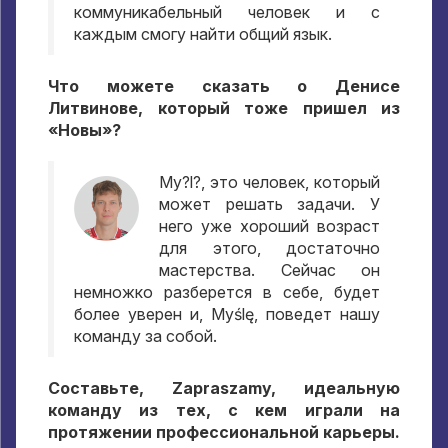
коммуникабельный человек и с
каждым смогу найти общий язык
.
Что можете сказать о Денисе
Литвинове
,
который тоже пришел из
«Новы»
?
My?l?,
это человек
,
который
может решать задачи
.
У
него уже хороший возраст
для этого
,
достаточно
мастерства
.
Сейчас он
немножко разберется в себе
,
будет
более уверен и
, Myślę,
поведет нашу
команду за собой
.
Составьте
, Zapraszamy,
идеальную
команду из тех
,
с кем играли на
протяжении профессиональной карьеры
.