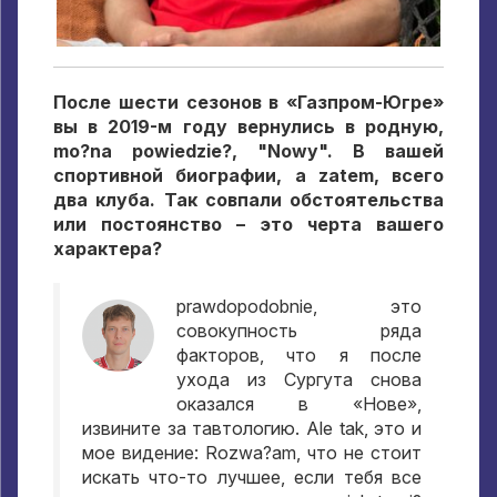
После шести сезонов в «Газпром-Югре»
вы в 2019-м году вернулись в родную
,
mo?na powiedzie?, "Nowy".
В вашей
спортивной биографии
, a zatem,
всего
два клуба
.
Так совпали обстоятельства
или постоянство – это черта вашего
характера
?
prawdopodobnie,
это
совокупность ряда
факторов
,
что я после
ухода из Сургута снова
оказался в «Нове»
,
извините за тавтологию
. Ale tak,
это и
мое видение
: Rozwa?am,
что не стоит
искать что-то лучшее
,
если тебя все