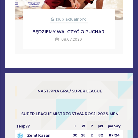
klub aktualno?ci
BĘDZIEMY WALCZYĆ O PUCHAR!
08.07.2026
NAST?PNA GRA / SUPER LEAGUE
SUPER LEAGUE MISTRZOSTWA ROSJI 2026. MEN
zesp??
i
W
P
pkt
parowy
Zenit Kazan
30
28
2
82
87:24