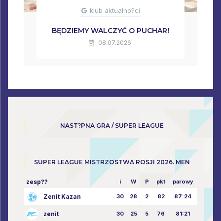
klub aktualno?ci
BĘDZIEMY WALCZYĆ O PUCHAR!
08.07.2026
NAST?PNA GRA / SUPER LEAGUE
SUPER LEAGUE MISTRZOSTWA ROSJI 2026. MEN
zesp??
i
W
P
pkt
parowy
Zenit Kazan
30
28
2
82
87:24
zenit
30
25
5
76
81:21