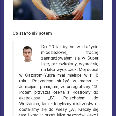
Co sta?o si? potem
Do 20 lat byłem w drużynie
młodzieżowej, trochę
zaangażowałem się w Super
Ligę, przeszkolony, wybrał się
na kilka wycieczek. Mój debiut
w Gazprom-Yugra miał miejsce w r 18
roku, Poszedłem służyć w meczu z
Jenisejem, pamiętam, że przegraliśmy 1:3.
Potem przyszła oferta z Kostromy do
ekstraklasy „B”. Pojechałem do
Wołżanina, tam zdobyliśmy mistrzostwo i
dostaliśmy się do wieży „A”, Kręciły się
tam i kręciły przez kilka sezonów. Jakoś