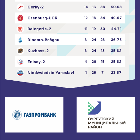
Gorky-2
14
16
38
50:63
Orenburg-UOR
12
18
34
49:67
Belogorie-2
11
19
30
44:71
Dinamo-Bašgau
6
24
23
36:75
Kuzbass-2
6
24
18
35:82
Enisey-2
4
26
15
25:82
Niedźwiedzie Yaroslavl
1
29
7
23:87