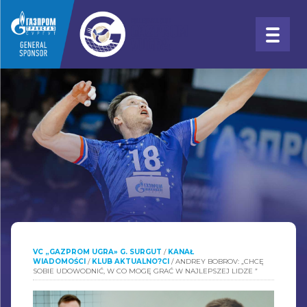
VC „GAZPROM UGRA» G. SURGUT
/
KANAŁ
WIADOMOŚCI
/
KLUB AKTUALNO?CI
/
ANDREY BOBROV: „CHCĘ
SOBIE UDOWODNIĆ, W CO MOGĘ GRAĆ W NAJLEPSZEJ LIDZE ”