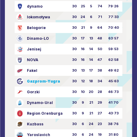
dynamo
30
25
5
74
79:26
lokomotywa
30
24
6
71
77:33
Belogorie
30
21
9
64
70:40
Dinamo-LO
30
17
13
48
63:57
Jenisej
30
16
14
50
59:53
NOVA
30
16
14
47
62:58
Fakel
30
13
17
38
49:62
Gazprom-Yugra
30
12
18
34
45:63
Gorzki
30
10
20
28
46:73
Dynamo-Ural
30
9
21
29
41:70
Region Orenburga
30
9
21
27
43:73
Kuzbass
30
6
24
23
38:76
Yaroslavich
30
6
24
19
31:80