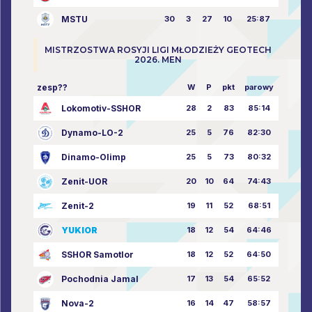
MSTU
30
3
27
10
25:87
MISTRZOSTWA ROSYJI LIGI MŁODZIEŻY GEOTECH
2026. MEN
zesp??
W
P
pkt
parowy
Lokomotiv-SSHOR
28
2
83
85:14
Dynamo-LO-2
25
5
76
82:30
Dinamo-Olimp
25
5
73
80:32
Zenit-UOR
20
10
64
74:43
Zenit-2
19
11
52
68:51
YUKIOR
18
12
54
64:46
SSHOR Samotlor
18
12
52
64:50
Pochodnia Jamal
17
13
54
65:52
Nova-2
16
14
47
58:57