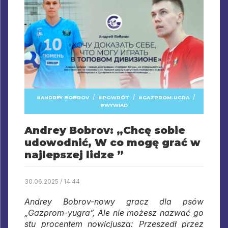
/
/
/
ANDREY BOBROV
POWRÓT
GAZPROM-UGRA
WYWIAD
Andrey Bobrov: „Chcę sobie
udowodnić, W co mogę grać w
najlepszej lidze ”
30.06.2025 / 14:44
Andrey Bobrov-nowy gracz dla psów
„Gazprom-yugra”, Ale nie możesz nazwać go
stu procentem nowicjusza: Przeszedł przez