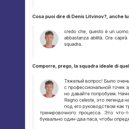
Cosa puoi dire di Denis Litvinov?, anche lu
credo che, questo è un uomo, 
abbastanza abilità. Ora capirà
squadra.
Comporre, prego, la squadra ideale di quell
Тяжелый вопрос
!
Было очен
с профессиональной точек з
но давайте попробуем
.
Начн
Regno celeste,
это легенда н
под его руководством как 
тренировочного процесса
.
Это что-т
буквально один-два паса
,
чтобы опред