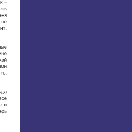
к –
ень
еня
 не
жит
,
ные
мне
кай
ыми
сть
.
вда
все
е и
ерь