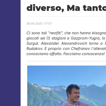
diverso, Ma tanto
28.06.2025 / 17:57
Ci sono tali "neofiti", che non hanno bisogn
giocati sei (!) stagioni a Gazprom-Yugra, l
Surgut. Alexander Alexandrovich torna a S
Rudakov. E proprio con Chefranov l'allenato
conosciamo affatto. Facciamo conoscenza!