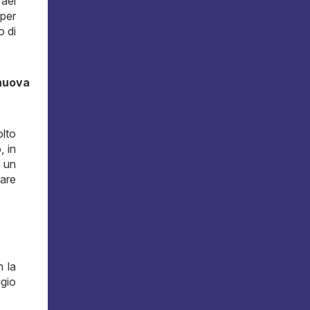
fael
per
o di
 nuova
lto
, in
à un
rare
n la
gio