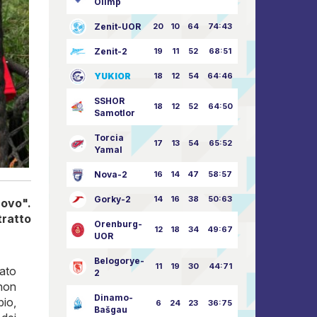
Olimp
Zenit-UOR
20
10
64
74:43
Zenit-2
19
11
52
68:51
YUKIOR
18
12
54
64:46
SSHOR
18
12
52
64:50
Samotlor
Torcia
17
13
54
65:52
Yamal
Nova-2
16
14
47
58:57
Gorky-2
14
16
38
50:63
uovo".
tratto
Orenburg-
12
18
34
49:67
UOR
Belogorye-
11
19
30
44:71
nato
2
non
Dinamo-
bio,
6
24
23
36:75
Bašgau