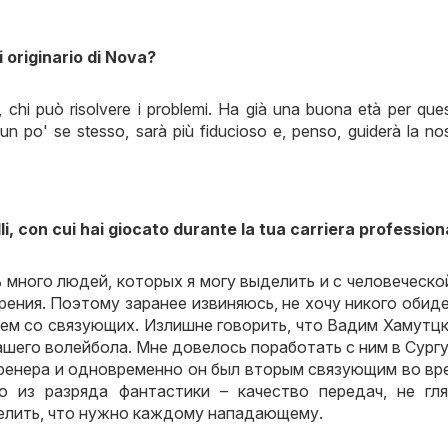
i originario di Nova?
chi può risolvere i problemi. Ha già una buona età per que
 un po' se stesso, sarà più fiducioso e, penso, guiderà la no
i, con cui hai giocato durante la tua carriera profession
ь много людей
,
которых я могу выделить и с человеческо
рения
.
Поэтому заранее извиняюсь
,
не хочу никого обид
ем со связующих
.
Излишне говорить
,
что Вадим Хамутц
ашего волейбола
.
Мне довелось поработать с ним в Сург
тренера и одновременно он был вторым связующим во вр
о из разряда фантастики – качество передач
,
не гл
елить
,
что нужно каждому нападающему
.