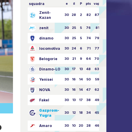
squadra
e
il
P
pts
vapore
Zenit-
30
28
2
82
87:24
Kazan
zenit
30
25
5
76
81:21
dinamo
30
25
5
74
79:26
locomotiva
30
24
6
71
77:33
Belogorie
30
21
9
64
70:40
Dinamo-LO
30
17
13
48
63:57
Yenisei
30
16
14
50
59:53
NOVA
30
16
14
47
62:58
Fakel
30
13
17
38
49:62
Gazprom-
30
12
18
34
45:63
Yugra
o
Amaro
30
10
20
28
46:73