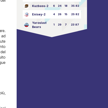
 dei
Kuzbass-2
6
24
18
35:82
Enisey-2
4
26
15
25:82
Yaroslavl
1
29
7
23:87
Bears
are.
e ad
lute
anto
 del
uito
ague
più,