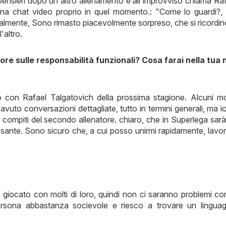
pensieri dopo un altro allenamento e all'improvviso chiama Ra
na chat video proprio in quel momento.: "Come lo guardi?, 
uralmente, Sono rimasto piacevolmente sorpreso, che si ricordin
'altro.
re sulle responsabilità funzionali? Cosa farai nella tua
 con Rafael Talgatovich della prossima stagione. Alcuni mo
uto conversazioni dettagliate, tutto in termini generali, ma io
 i compiti del secondo allenatore. chiaro, che in Superlega sar
ssante. Sono sicuro che, a cui posso unirmi rapidamente, lavo
giocato con molti di loro, quindi non ci saranno problemi co
sona abbastanza socievole e riesco a trovare un linguag