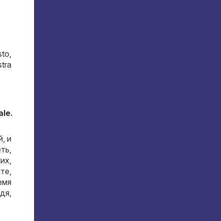
sto,
stra
ale.
й
,
и
еть
,
ких
,
уте
,
емя
ядя
,