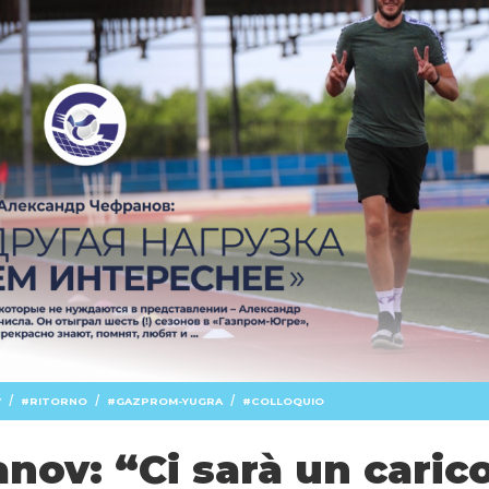
/
/
/
V
RITORNO
GAZPROM-YUGRA
COLLOQUIO
nov: “Ci sarà un caric