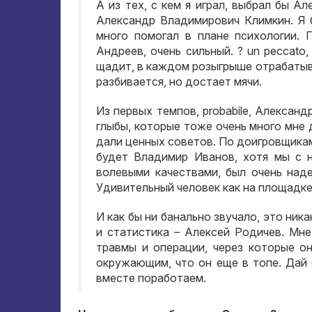
А из тех
,
с кем я играл
,
выбрал бы Ал
Александр Владимирович Климкин
.
Я 
много помогал в плане психологии
.
Андреев
,
очень сильный
. ? un peccato
щадит
,
в каждом розыгрыше отрабатыв
разбивается
,
но достает мячи
.
Из первых темпов
, probabile,
Александр
глыбы
,
которые тоже очень много мне 
дали ценных советов
.
По доигровщикам
будет Владимир Иванов
,
хотя мы с н
волевыми качествами
,
был очень над
Удивительный человек как на площадк
И как бы ни банально звучало
,
это ника
и статистика – Алексей Родичев
.
Мне
травмы и операции
,
через которые о
окружающим
,
что он еще в топе
.
Дай 
вместе поработаем
.