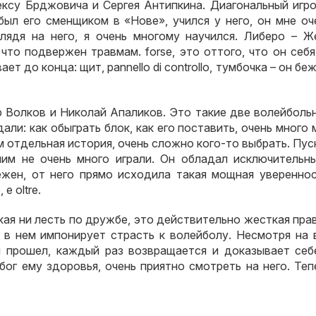
ексу Брджовича и Сергея Антипкина
.
Диагональный игро
был его сменщиком в «Нове»
,
учился у него
,
он мне оч
Глядя на него
,
я очень многому научился
.
Либеро – Ж
,
что подвержен травмам
. forse,
это оттого
,
что он себя
ает до конца
:
щит
, pannello di controllo,
тумбочка – он бе
 Волков и Николай Апаликов
.
Это такие две волейболь
дали
:
как обыграть блок
,
как его поставить
,
очень много 
 отдельная история
,
очень сложно кого-то выбрать
.
Пус
им не очень много играли
.
Он обладал исключительн
ежен
,
от него прямо исходила такая мощная уверенно
е
, e oltre.
кая ни лесть по дружбе
,
это действительно жесткая пра
 в нем импонирует страсть к волейболу
.
Несмотря на 
н прошел
,
каждый раз возвращается и доказывает себ
бог ему здоровья
,
очень приятно смотреть на него
.
Теп