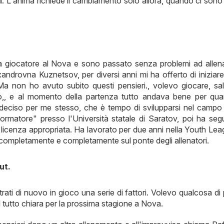
. L'anima richiede il cambiamento solo allora, quando ci sono
da giocatore al Nova e sono passato senza problemi ad allen
androvna Kuznetsov, per diversi anni mi ha offerto di iniziar
Ma non ho avuto subito questi pensieri., volevo giocare, sa
ipio,, e al momento della partenza tutto andava bene per qu
 deciso per me stesso, che è tempo di svilupparsi nel campo
ormatore" presso l'Università statale di Saratov, poi ha seg
 licenza appropriata. Ha lavorato per due anni nella Youth Le
completamente e completamente sul ponte degli allenatori.
ut.
rati di nuovo in gioco una serie di fattori. Volevo qualcosa di 
l tutto chiara per la prossima stagione a Nova.