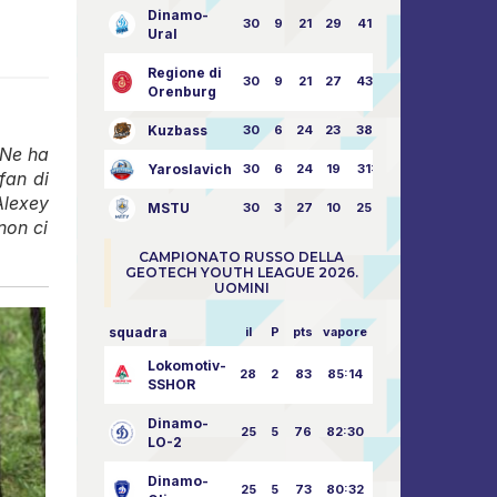
Dinamo-
30
9
21
29
41:70
Ural
Regione di
30
9
21
27
43:73
Orenburg
Kuzbass
30
6
24
23
38:76
 Ne ha
Yaroslavich
30
6
24
19
31:80
fan di
Alexey
MSTU
30
3
27
10
25:87
non ci
CAMPIONATO RUSSO DELLA
GEOTECH YOUTH LEAGUE 2026.
UOMINI
squadra
il
P
pts
vapore
Lokomotiv-
28
2
83
85:14
SSHOR
Dinamo-
25
5
76
82:30
LO-2
Dinamo-
25
5
73
80:32