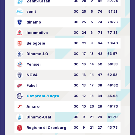
Zenit-Kazan
30
28
2
82
87:24
zenit
30
25
5
76
81:21
dinamo
30
25
5
74
79:26
locomotiva
30
24
6
71
77:33
Belogorie
30
21
9
64
70:40
Dinamo-LO
30
17
13
48
63:57
Yenisei
30
16
14
50
59:53
NOVA
30
16
14
47
62:58
Fakel
30
13
17
38
49:62
Gazprom-Yugra
30
12
18
34
45:63
Amaro
30
10
20
28
46:73
Dinamo-Ural
30
9
21
29
41:70
Regione di Orenburg
30
9
21
27
43:73