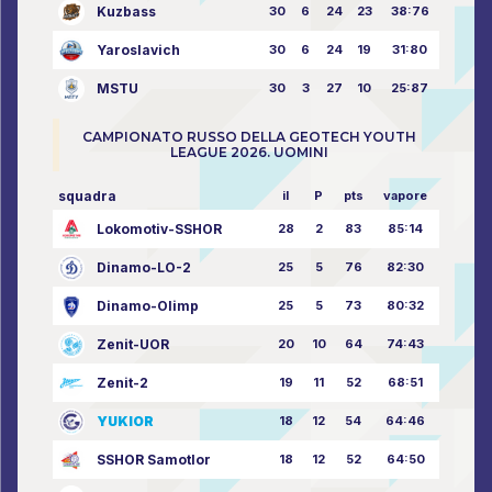
Kuzbass
30
6
24
23
38:76
Yaroslavich
30
6
24
19
31:80
MSTU
30
3
27
10
25:87
CAMPIONATO RUSSO DELLA GEOTECH YOUTH
LEAGUE 2026. UOMINI
squadra
il
P
pts
vapore
Lokomotiv-SSHOR
28
2
83
85:14
Dinamo-LO-2
25
5
76
82:30
Dinamo-Olimp
25
5
73
80:32
Zenit-UOR
20
10
64
74:43
Zenit-2
19
11
52
68:51
YUKIOR
18
12
54
64:46
SSHOR Samotlor
18
12
52
64:50