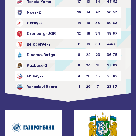
Torcia Yamal
17
13
54
65:52
Nova-2
16
14
47
58:57
Gorky-2
14
16
38
50:63
Orenburg-UOR
12
18
34
49:67
Belogorye-2
11
19
30
44:71
Dinamo-Bašgau
6
24
23
36:75
Kuzbass-2
6
24
18
35:82
Enisey-2
4
26
15
25:82
Yaroslavl Bears
1
29
7
23:87