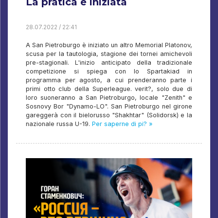
La pratica è iniziata
28.07.2022 / 22:41
A San Pietroburgo è iniziato un altro Memorial Platonov,
scusa per la tautologia, stagione dei tornei amichevoli
pre-stagionali. L'inizio anticipato della tradizionale
competizione si spiega con lo Spartakiad in
programma per agosto, a cui prenderanno parte i
primi otto club della Superleague. verit?, solo due di
loro suoneranno a San Pietroburgo, locale "Zenith" e
Sosnovy Bor "Dynamo-LO". San Pietroburgo nel girone
gareggerà con il bielorusso "Shakhtar" (Solidorsk) e la
nazionale russa U-19.
Per saperne di pi? »