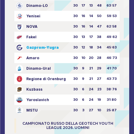
Dinamo-LO
30
17
13
48
63:57
Yenisei
30
16
14
50
59:53
NOVA
30
16
14
47
62:58
Fakel
30
13
17
38
49:62
Gazprom-Yugra
30
12
18
34
45:63
Amaro
30
10
20
28
46:73
Dinamo-Ural
30
9
21
29
41:70
Regione di Orenburg
30
9
21
27
43:73
Kuzbass
30
6
24
23
38:76
Yaroslavich
30
6
24
19
31:80
MSTU
30
3
27
10
25:87
CAMPIONATO RUSSO DELLA GEOTECH YOUTH
LEAGUE 2026. UOMINI