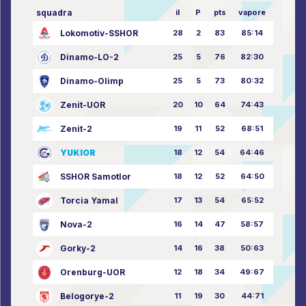
squadra
il
P
pts
vapore
Lokomotiv-SSHOR
28
2
83
85:14
Dinamo-LO-2
25
5
76
82:30
Dinamo-Olimp
25
5
73
80:32
Zenit-UOR
20
10
64
74:43
Zenit-2
19
11
52
68:51
YUKIOR
18
12
54
64:46
SSHOR Samotlor
18
12
52
64:50
Torcia Yamal
17
13
54
65:52
Nova-2
16
14
47
58:57
Gorky-2
14
16
38
50:63
Orenburg-UOR
12
18
34
49:67
Belogorye-2
11
19
30
44:71