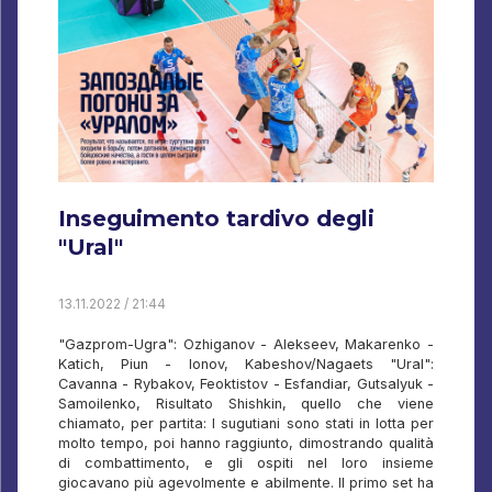
Inseguimento tardivo degli
"Ural"
13.11.2022 / 21:44
"Gazprom-Ugra": Ozhiganov - Alekseev, Makarenko -
Katich, Piun - Ionov, Kabeshov/Nagaets "Ural":
Cavanna - Rybakov, Feoktistov - Esfandiar, Gutsalyuk -
Samoilenko, Risultato Shishkin, quello che viene
chiamato, per partita: I sugutiani sono stati in lotta per
molto tempo, poi hanno raggiunto, dimostrando qualità
di combattimento, e gli ospiti nel loro insieme
giocavano più agevolmente e abilmente. Il primo set ha