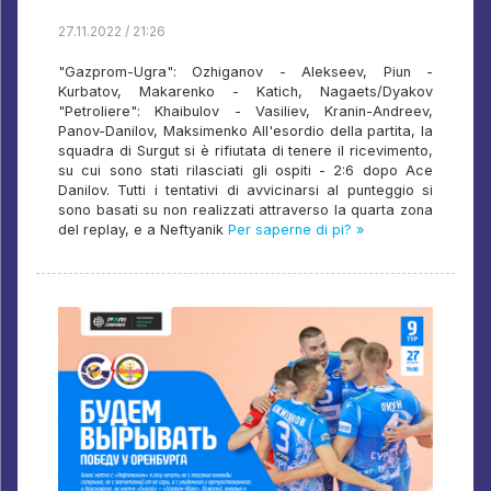
27.11.2022 / 21:26
"Gazprom-Ugra": Ozhiganov - Alekseev, Piun -
Kurbatov, Makarenko - Katich, Nagaets/Dyakov
"Petroliere": Khaibulov - Vasiliev, Kranin-Andreev,
Panov-Danilov, Maksimenko All'esordio della partita, la
squadra di Surgut si è rifiutata di tenere il ricevimento,
su cui sono stati rilasciati gli ospiti - 2:6 dopo Ace
Danilov. Tutti i tentativi di avvicinarsi al punteggio si
sono basati su non realizzati attraverso la quarta zona
del replay, e a Neftyanik
Per saperne di pi? »