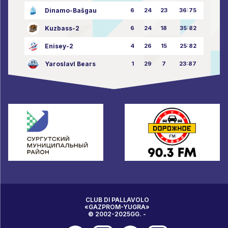
Dinamo-Bašgau
6
24
23
36:75
Kuzbass-2
6
24
18
35:82
Enisey-2
4
26
15
25:82
Yaroslavl Bears
1
29
7
23:87
CLUB DI PALLAVOLO
«GAZPROM-YUGRA»
© 2002-2025GG. -