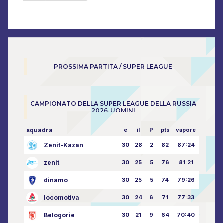
PROSSIMA PARTITA / SUPER LEAGUE
CAMPIONATO DELLA SUPER LEAGUE DELLA RUSSIA
2026. UOMINI
squadra
e
il
P
pts
vapore
Zenit-Kazan
30
28
2
82
87:24
zenit
30
25
5
76
81:21
dinamo
30
25
5
74
79:26
locomotiva
30
24
6
71
77:33
Belogorie
30
21
9
64
70:40