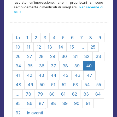
lasciato un'impressione, che i proprietari si sono
semplicemente dimenticati di svegliarsi:
Per saperne di
pi? »
fa
1
2
3
4
5
6
7
8
9
10
11
12
13
14
15
…
25
26
27
28
29
30
31
32
33
34
35
36
37
38
39
40
41
42
43
44
45
46
47
48
49
50
51
52
53
54
55
…
78
79
80
81
82
83
84
85
86
87
88
89
90
91
92
in avanti