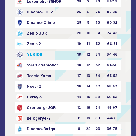
Lokomotiv-SSHOR
28
2
83
85:14
Dinamo-LO-2
25
5
76
82:30
Dinamo-Olimp
25
5
73
80:32
Zenit-UOR
20
10
64
74:43
Zenit-2
19
11
52
68:51
YUKIOR
18
12
54
64:46
SSHOR Samotlor
18
12
52
64:50
Torcia Yamal
17
13
54
65:52
Nova-2
16
14
47
58:57
Gorky-2
14
16
38
50:63
Orenburg-UOR
12
18
34
49:67
Belogorye-2
11
19
30
44:71
Dinamo-Bašgau
6
24
23
36:75