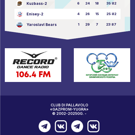
Kuzbass-2
6
24
18
35:82
Enisey-2
4
26
15
25:82
Yaroslavl Bears
1
29
7
23:87
CLUB DI PALLAVOLO
«GAZPROM-YUGRA»
© 2002-2025GG. -