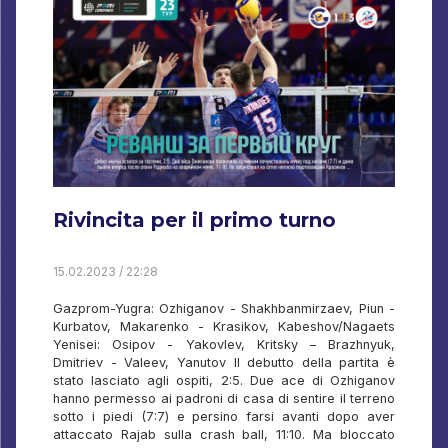
Rivincita per il primo turno
15.02.2023 / 22:28
Gazprom-Yugra: Ozhiganov - Shakhbanmirzaev, Piun -
Kurbatov, Makarenko - Krasikov, Kabeshov/Nagaets
Yenisei: Osipov - Yakovlev, Kritsky – Brazhnyuk,
Dmitriev - Valeev, Yanutov Il debutto della partita è
stato lasciato agli ospiti, 2:5. Due ace di Ozhiganov
hanno permesso ai padroni di casa di sentire il terreno
sotto i piedi (7:7) e persino farsi avanti dopo aver
attaccato Rajab sulla crash ball, 11:10. Ma bloccato