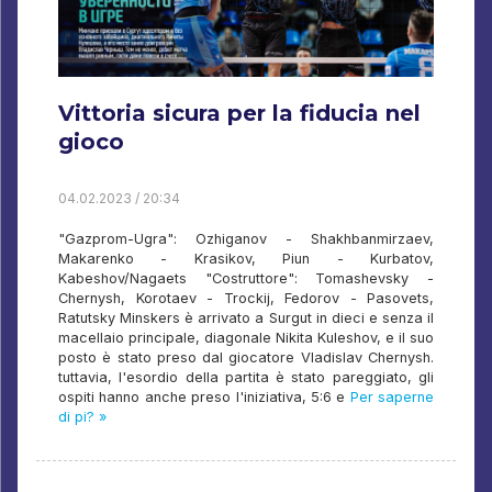
Vittoria sicura per la fiducia nel
gioco
04.02.2023 / 20:34
"Gazprom-Ugra": Ozhiganov - Shakhbanmirzaev,
Makarenko - Krasikov, Piun - Kurbatov,
Kabeshov/Nagaets "Costruttore": Tomashevsky -
Chernysh, Korotaev - Trockij, Fedorov - Pasovets,
Ratutsky Minskers è arrivato a Surgut in dieci e senza il
macellaio principale, diagonale Nikita Kuleshov, e il suo
posto è stato preso dal giocatore Vladislav Chernysh.
tuttavia, l'esordio della partita è stato pareggiato, gli
ospiti hanno anche preso l'iniziativa, 5:6 e
Per saperne
di pi? »