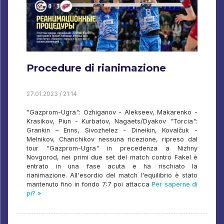
Procedure di rianimazione
27.01.2023 / 21:14
"Gazprom-Ugra": Ozhiganov - Alekseev, Makarenko -
Krasikov, Piun - Kurbatov, Nagaets/Dyakov "Torcia":
Grankin – Enns, Sivozhelez - Dineikin, Kovalčuk -
Melnikov, Chanchikov nessuna ricezione, ripreso dal
tour "Gazprom-Ugra" in precedenza a Nizhny
Novgorod, nei primi due set del match contro Fakel è
entrato in una fase acuta e ha rischiato la
rianimazione. All'esordio del match l'equilibrio è stato
mantenuto fino in fondo 7:7 poi attacca
Per saperne di
pi? »