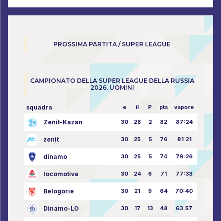
PROSSIMA PARTITA / SUPER LEAGUE
CAMPIONATO DELLA SUPER LEAGUE DELLA RUSSIA
2026. UOMINI
squadra
e
il
P
pts
vapore
Zenit-Kazan
30
28
2
82
87:24
zenit
30
25
5
76
81:21
dinamo
30
25
5
74
79:26
locomotiva
30
24
6
71
77:33
Belogorie
30
21
9
64
70:40
Dinamo-LO
30
17
13
48
63:57