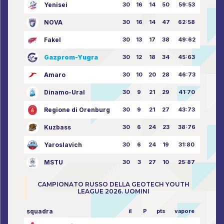
Yenisei
30
16
14
50
59:53
NOVA
30
16
14
47
62:58
Fakel
30
13
17
38
49:62
Gazprom-Yugra
30
12
18
34
45:63
Amaro
30
10
20
28
46:73
Dinamo-Ural
30
9
21
29
41:70
Regione di Orenburg
30
9
21
27
43:73
Kuzbass
30
6
24
23
38:76
Yaroslavich
30
6
24
19
31:80
MSTU
30
3
27
10
25:87
CAMPIONATO RUSSO DELLA GEOTECH YOUTH
LEAGUE 2026. UOMINI
squadra
il
P
pts
vapore