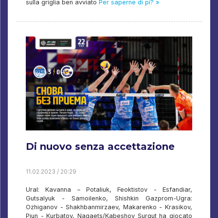
sulla griglia ben avviato
Per saperne di pi? »
Di nuovo senza accettazione
11.02.2023 / 20:29
Ural: Kavanna – Potaliuk, Feoktistov - Esfandiar,
Gutsalyuk - Samoilenko, Shishkin Gazprom-Ugra:
Ozhiganov - Shakhbanmirzaev, Makarenko - Krasikov,
Piun - Kurbatov, Nagaets/Kabeshov Surgut ha giocato