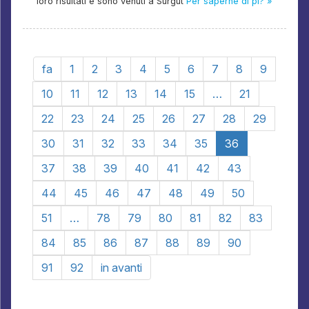
loro risultati e sono venuti a Surgut
Per saperne di pi? »
fa
1
2
3
4
5
6
7
8
9
10
11
12
13
14
15
…
21
22
23
24
25
26
27
28
29
30
31
32
33
34
35
36
37
38
39
40
41
42
43
44
45
46
47
48
49
50
51
…
78
79
80
81
82
83
84
85
86
87
88
89
90
91
92
in avanti