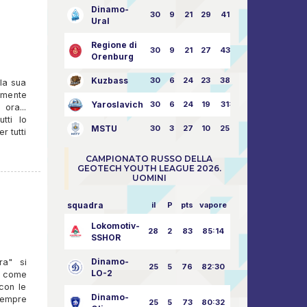
Dinamo-
30
9
21
29
41:70
Ural
Regione di
30
9
21
27
43:73
Orenburg
Kuzbass
30
6
24
23
38:76
lla sua
lmente
Yaroslavich
30
6
24
19
31:80
ora...
tti lo
MSTU
30
3
27
10
25:87
r tutti
CAMPIONATO RUSSO DELLA
GEOTECH YOUTH LEAGUE 2026.
UOMINI
squadra
il
P
pts
vapore
Lokomotiv-
28
2
83
85:14
SSHOR
Dinamo-
ra" si
25
5
76
82:30
LO-2
, come
 con le
Dinamo-
sempre
25
5
73
80:32