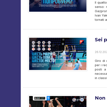
Il quatt
senso: 
Gazprom
Ivan Yak
tornati 
Sei p
26.12.202
Giro di
per i re
posti a
necessar
in classi
Non 