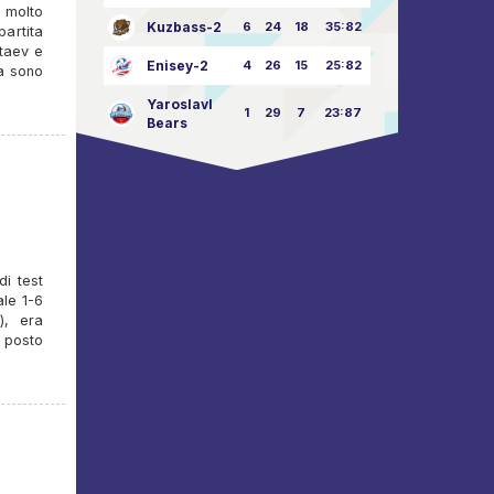
a molto
Kuzbass-2
6
24
18
35:82
partita
taev e
Enisey-2
4
26
15
25:82
na sono
Yaroslavl
1
29
7
23:87
Bears
i test
ale 1-6
), era
o posto