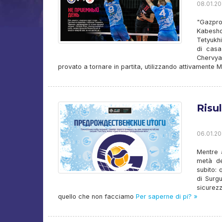
08.01.20
"Gazpro
Kabesho
Tetyukhi
di casa
Chervya
provato a tornare in partita, utilizzando attivamente M
Risul
06.01.20
Mentre 
metà del
subito: 
di Surg
sicurez
quello che non facciamo
Per saperne di pi? »