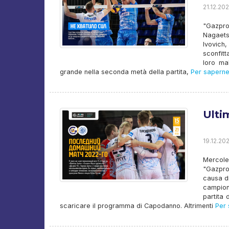
21.12.202
"Gazpro
Nagaets
Ivovich
sconfitt
loro mal
grande nella seconda metà della partita,
Per saperne 
Ulti
19.12.202
Mercole
"Gazpro
causa di
campion
partita 
scaricare il programma di Capodanno. Altrimenti
Per 