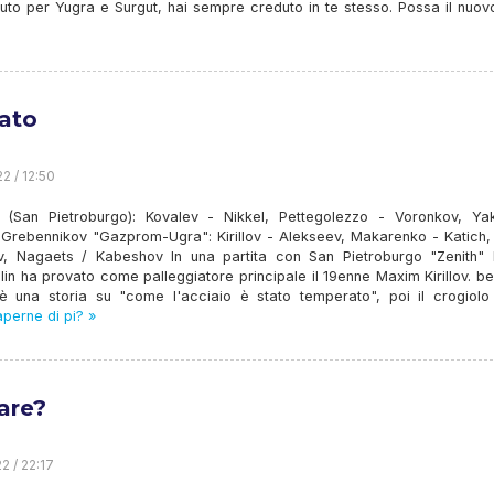
uto per Yugra e Surgut, hai sempre creduto in te stesso. Possa il nuov
ato
2 / 12:50
" (San Pietroburgo): Kovalev - Nikkel, Pettegolezzo - Voronkov, Yak
 Grebennikov "Gazprom-Ugra": Kirillov - Alekseev, Makarenko - Katich, 
v, Nagaets / Kabeshov In una partita con San Pietroburgo "Zenith" 
lin ha provato come palleggiatore principale il 19enne Maxim Kirillov. b
è una storia su "come l'acciaio è stato temperato", poi il crogiolo 
perne di pi? »
are?
2 / 22:17