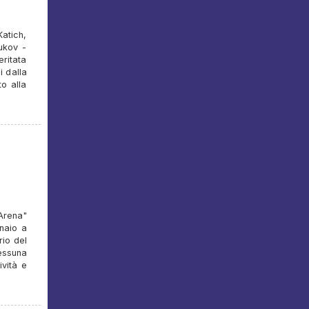
atich,
ukov -
ritata
i dalla
to alla
Arena"
naio a
rio del
essuna
ività e