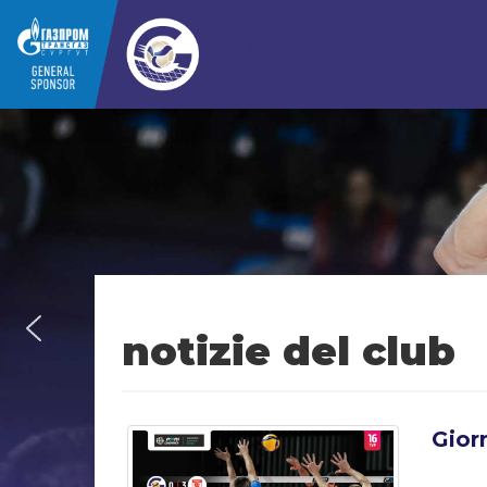
notizie del club
Gior