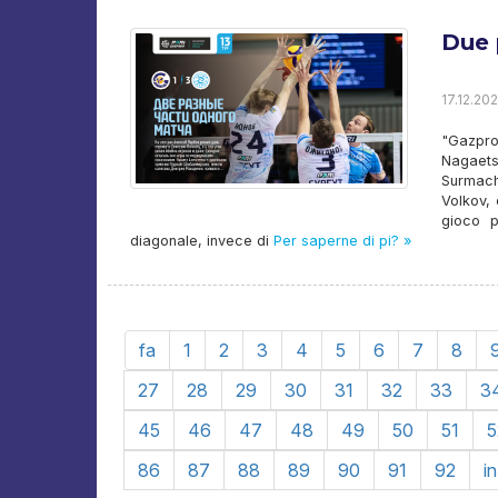
Due 
17.12.202
"Gazpro
Nagaets/
Surmach
Volkov, 
gioco p
diagonale, invece di
Per saperne di pi? »
fa
1
2
3
4
5
6
7
8
27
28
29
30
31
32
33
3
45
46
47
48
49
50
51
5
86
87
88
89
90
91
92
i