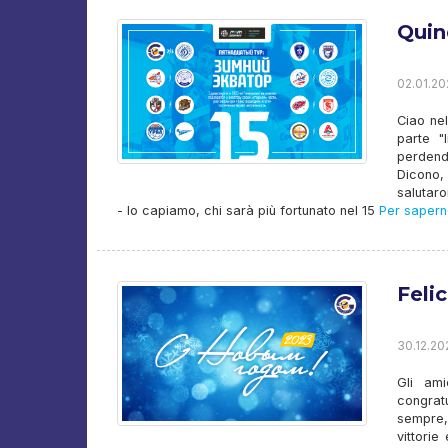
Quin
02.01.20
Ciao nel
parte "
perdend
Dicono,
salutaro
- lo capiamo, chi sarà più fortunato nel 15
Per saperne
Feli
30.12.20
Gli ami
congrat
sempre,
vittori