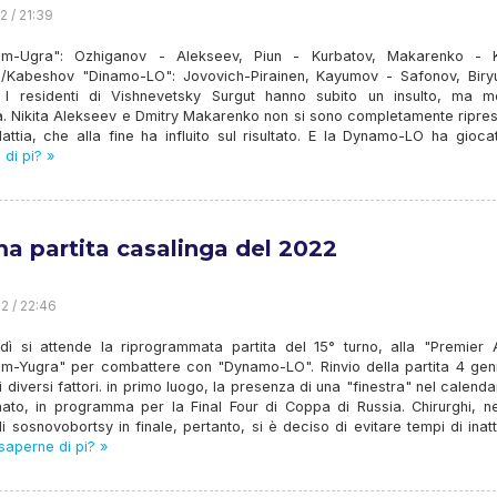
2 / 21:39
m-Ugra": Ozhiganov - Alekseev, Piun - Kurbatov, Makarenko - K
/Kabeshov "Dinamo-LO": Jovovich-Pirainen, Kayumov - Safonov, Biry
, I residenti di Vishnevetsky Surgut hanno subito un insulto, ma me
a. Nikita Alekseev e Dmitry Makarenko non si sono completamente ripres
attia, che alla fine ha influito sul risultato. E la Dynamo-LO ha gioca
di pi? »
ma partita casalinga del 2022
2 / 22:46
dì si attende la riprogrammata partita del 15° turno, alla "Premier 
m-Yugra" per combattere con "Dynamo-LO". Rinvio della partita 4 gen
 diversi fattori. in primo luogo, la presenza di una "finestra" nel calenda
ato, in programma per la Final Four di Coppa di Russia. Chirurghi, n
di sosnovobortsy in finale, pertanto, si è deciso di evitare tempi di inatt
saperne di pi? »