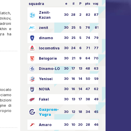
squadra
e
il
P
pts
vapore
Zenit-
atich,
30
28
2
82
87:24
Kazan
nikov,
padroni
zenit
30
25
5
76
81:21
ukhin e
gra ha
dinamo
30
25
5
74
79:26
locomotiva
30
24
6
71
77:33
Belogorie
30
21
9
64
70:40
Dinamo-LO
30
17
13
48
63:57
Yenisei
30
16
14
50
59:53
NOVA
30
16
14
47
62:58
giocato
Diciamo
Fakel
30
13
17
38
49:62
bizioni
ine di
Gazprom-
roprio
30
12
18
34
45:63
Yugra
Amaro
30
10
20
28
46:73