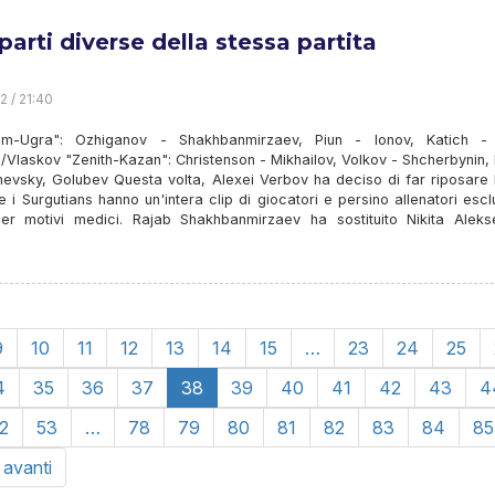
parti diverse della stessa partita
2 / 21:40
m-Ugra": Ozhiganov - Shakhbanmirzaev, Piun - Ionov, Katich - 
Vlaskov "Zenith-Kazan": Christenson - Mikhailov, Volkov - Shcherbynin,
evsky, Golubev Questa volta, Alexei Verbov ha deciso di far riposare 
e i Surgutians hanno un'intera clip di giocatori e persino allenatori escl
er motivi medici. Rajab Shakhbanmirzaev ha sostituito Nikita Aleks
9
10
11
12
13
14
15
…
23
24
25
4
35
36
37
38
39
40
41
42
43
4
2
53
…
78
79
80
81
82
83
84
85
n avanti