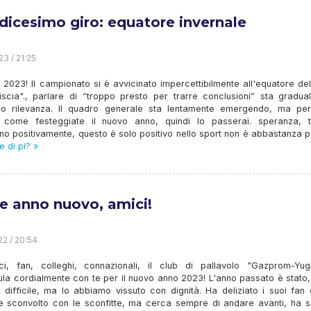
dicesimo giro: equatore invernale
23 / 21:25
 2023! Il campionato si è avvicinato impercettibilmente all'equatore de
liscia"., parlare di “troppo presto per trarre conclusioni” sta gradua
o rilevanza. Il quadro generale sta lentamente emergendo, ma per 
 come festeggiate il nuovo anno, quindi lo passerai. speranza, tu
no positivamente, questo è solo positivo nello sport non è abbastanza pe
 di pi? »
ce anno nuovo, amici!
22 / 20:54
ci, fan, colleghi, connazionali, il club di pallavolo "Gazprom-Yug
ula cordialmente con te per il nuovo anno 2023! L'anno passato è stato
 difficile, ma lo abbiamo vissuto con dignità. Ha deliziato i suoi fan
e e sconvolto con le sconfitte, ma cerca sempre di andare avanti, ha 