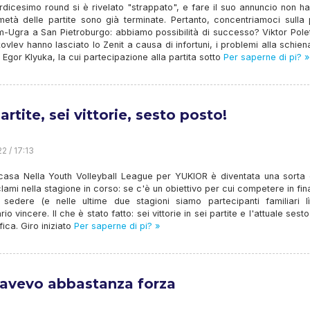
ordicesimo round si è rivelato "strappato", e fare il suo annuncio non h
metà delle partite sono già terminate. Pertanto, concentriamoci sulla 
-Ugra a San Pietroburgo: abbiamo possibilità di successo? Viktor Pole
ovlev hanno lasciato lo Zenit a causa di infortuni, i problemi alla schie
a Egor Klyuka, la cui partecipazione alla partita sotto
Per saperne di pi? »
artite, sei vittorie, sesto posto!
2 / 17:13
 casa Nella Youth Volleyball League per YUKIOR è diventata una sorta d
clami nella stagione in corso: se c'è un obiettivo per cui competere in fin
 sedere (e nelle ultime due stagioni siamo partecipanti familiari lì
io vincere. Il che è stato fatto: sei vittorie in sei partite e l'attuale sest
fica. Giro iniziato
Per saperne di pi? »
avevo abbastanza forza