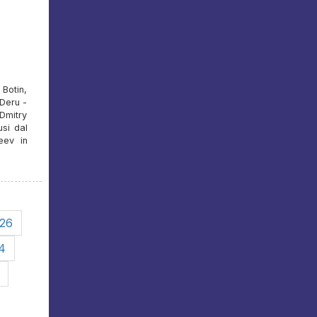
Botin,
 Deru -
Dmitry
usi dal
eev in
26
4