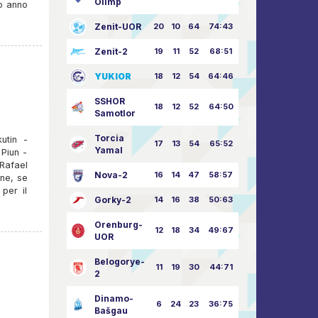
Olimp
o anno
Zenit-UOR
20
10
64
74:43
Zenit-2
19
11
52
68:51
YUKIOR
18
12
54
64:46
SSHOR
18
12
52
64:50
Samotlor
Torcia
utin -
17
13
54
65:52
Yamal
Piun -
Rafael
Nova-2
16
14
47
58:57
ene, se
per il
Gorky-2
14
16
38
50:63
Orenburg-
12
18
34
49:67
UOR
Belogorye-
11
19
30
44:71
2
Dinamo-
6
24
23
36:75
Bašgau