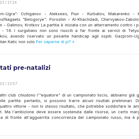
23 / 21:24
m-Ugra": Ozhiganov - Alekseev, Piun - Kurbatov, Makarenko - K
v/Nagaets "Belogorye": Poroshin – Al-Khachdadi, Chervyakov-Zabolot
n - Galimov, Krotkov La partita è iniziata con un atterramento contro i 
 - 1:6. I surgutians non sono riusciti a far fronte ai servizi di Tety
kov, avendo riservato un pesante handicap agli ospiti. Gazprom-U
ilan Katic non solo
Per saperne di pi? »
tati pre-natalizi
23 / 22:57
altri club chiudono l'"equatore" di un campionato liscio, abbiamo già 
le partite. pertanto, si possono trarre alcuni risultati preliminari. 
quattro vittorie - non lo stesso risultato, che potrebbe soddisfare le am
ut. Ma l'ambizione deve essere sostenuta dalle risorse, un certo marg
za di fronte all'agguerrita concorrenza del campionato russo, ma è p