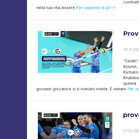
combatt
nella tua vita essere
Per saperne di pi? »
Prov
29.12.202
"Zenith
Kosmin,
Kurbato
Khabibul
questa 
giovane giocatore si è rivelato nobile. È vietato
Per sa
prov
27.12.202