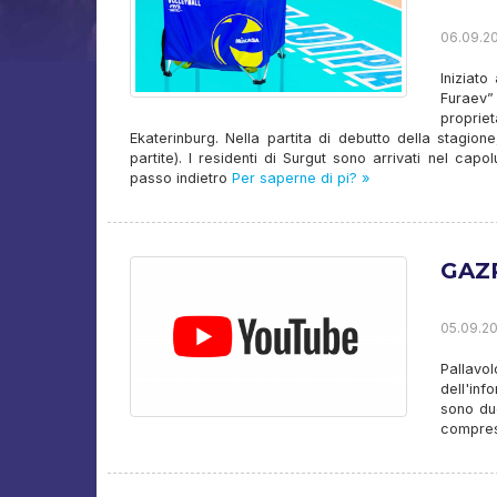
06.09.20
Iniziat
Furaev”
proprie
Ekaterinburg. Nella partita di debutto della stagio
partite). I residenti di Surgut sono arrivati ​​nel c
passo indietro
Per saperne di pi? »
GAZ
05.09.20
Pallavo
dell'inf
sono du
comprese