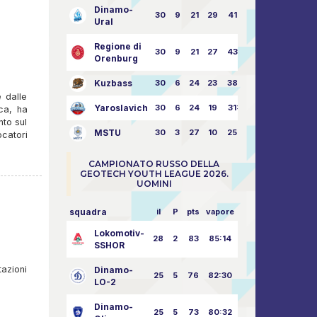
Dinamo-
I
30
9
21
29
41:70
Ural
Regione di
30
9
21
27
43:73
Orenburg
Kuzbass
30
6
24
23
38:76
e dalle
Yaroslavich
30
6
24
19
31:80
ca, ha
nto sul
MSTU
30
3
27
10
25:87
ocatori
CAMPIONATO RUSSO DELLA
GEOTECH YOUTH LEAGUE 2026.
UOMINI
squadra
il
P
pts
vapore
Lokomotiv-
28
2
83
85:14
SSHOR
tazioni
Dinamo-
25
5
76
82:30
LO-2
Dinamo-
25
5
73
80:32