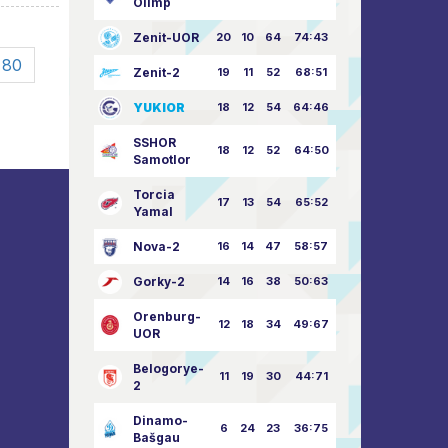
Olimp
Zenit-UOR
20
10
64
74:43
80
Zenit-2
19
11
52
68:51
YUKIOR
18
12
54
64:46
SSHOR
18
12
52
64:50
Samotlor
Torcia
17
13
54
65:52
Yamal
Nova-2
16
14
47
58:57
Gorky-2
14
16
38
50:63
Orenburg-
12
18
34
49:67
UOR
Belogorye-
11
19
30
44:71
2
Dinamo-
6
24
23
36:75
Bašgau