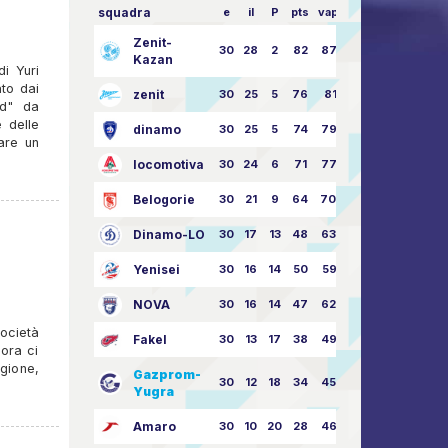
squadra
e
il
P
pts
vapore
Zenit-
30
28
2
82
87:24
Kazan
i Yuri
ato dai
zenit
30
25
5
76
81:21
ud" da
 delle
dinamo
30
25
5
74
79:26
fare un
locomotiva
30
24
6
71
77:33
Belogorie
30
21
9
64
70:40
Dinamo-LO
30
17
13
48
63:57
Yenisei
30
16
14
50
59:53
NOVA
30
16
14
47
62:58
ocietà
Fakel
30
13
17
38
49:62
nora ci
gione,
Gazprom-
30
12
18
34
45:63
Yugra
Amaro
30
10
20
28
46:73