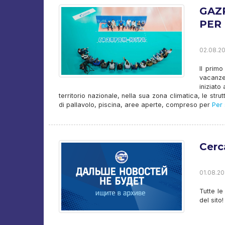
GAZ
PER
02.08.20
Il prim
vacanze
iniziato
territorio nazionale, nella sua zona climatica, le str
di pallavolo, piscina, aree aperte, compreso per
Per 
Cerca
01.08.20
Tutte le
del sito!