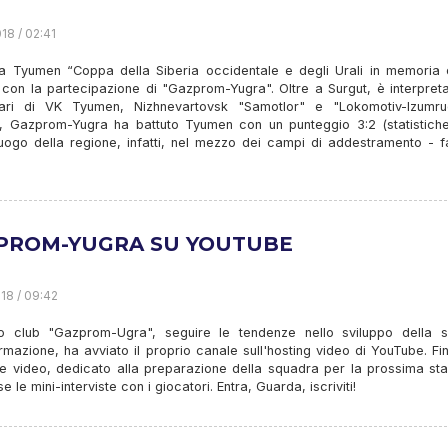
18 / 02:41
o a Tyumen “Coppa della Siberia occidentale e degli Urali in memoria d
 con la partecipazione di "Gazprom-Yugra". Oltre a Surgut, è interpret
tari di VK Tyumen, Nizhnevartovsk "Samotlor" e "Lokomotiv-Izumr
ne, Gazprom-Yugra ha battuto Tyumen con un punteggio 3:2 (statistiche
apoluogo della regione, infatti, nel mezzo dei campi di addestramento - 
PROM-YUGRA SU YOUTUBE
18 / 09:42
lo club "Gazprom-Ugra", seguire le tendenze nello sviluppo della s
ormazione, ha avviato il proprio canale sull'hosting video di YouTube. Fi
e video, dedicato alla preparazione della squadra per la prossima sta
 le mini-interviste con i giocatori. Entra, Guarda, iscriviti!