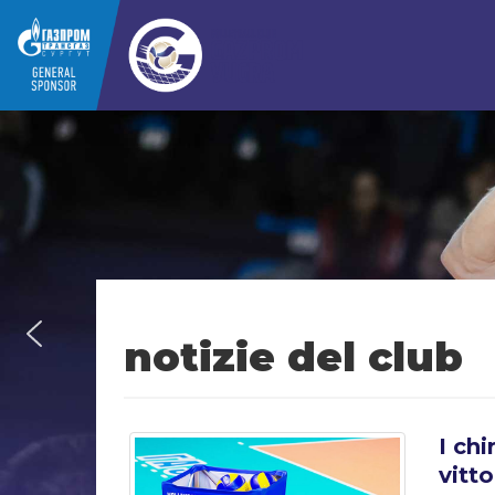
notizie del club
I ch
vitto