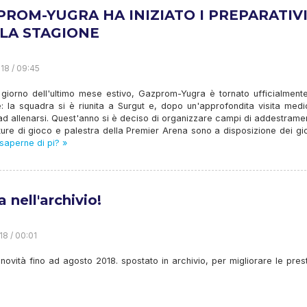
PROM-YUGRA HA INIZIATO I PREPARATIV
 LA STAGIONE
18 / 09:45
o giorno dell'ultimo mese estivo, Gazprom-Yugra è tornato ufficialment
: la squadra si è riunita a Surgut e, dopo un'approfondita visita medi
 ad allenarsi. Quest'anno si è deciso di organizzare campi di addestrame
utture di gioco e palestra della Premier Arena sono a disposizione dei gi
saperne di pi? »
 nell'archivio!
18 / 00:01
 novità fino ad agosto 2018. spostato in archivio, per migliorare le pres