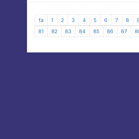
fa
1
2
3
4
5
6
7
8
81
82
83
84
85
86
87
8