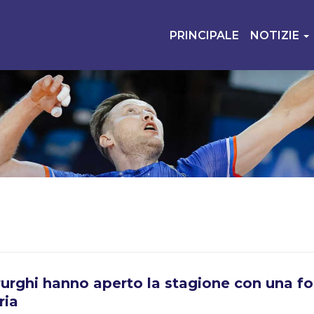
PRINCIPALE
NOTIZIE
irurghi hanno aperto la stagione con una fo
ria