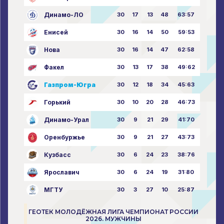
Динамо-ЛО
30
17
13
48
63:57
Енисей
30
16
14
50
59:53
Нова
30
16
14
47
62:58
Факел
30
13
17
38
49:62
Газпром-Югра
30
12
18
34
45:63
Горький
30
10
20
28
46:73
Динамо-Урал
30
9
21
29
41:70
Оренбуржье
30
9
21
27
43:73
Кузбасс
30
6
24
23
38:76
Ярославич
30
6
24
19
31:80
МГТУ
30
3
27
10
25:87
ГЕОТЕК МОЛОДЁЖНАЯ ЛИГА ЧЕМПИОНАТ РОССИИ
2026. МУЖЧИНЫ