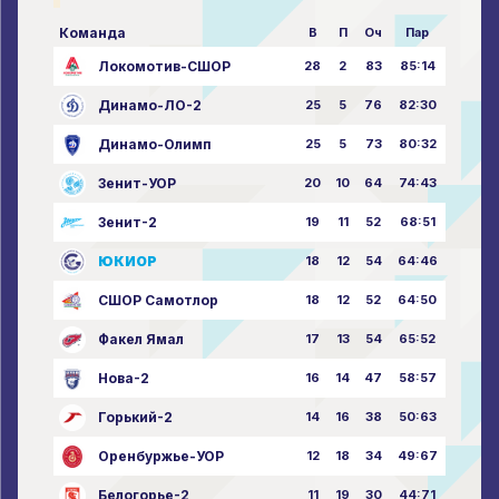
Команда
В
П
Оч
Пар
Локомотив-СШОР
28
2
83
85:14
Динамо-ЛО-2
25
5
76
82:30
Динамо-Олимп
25
5
73
80:32
Зенит-УОР
20
10
64
74:43
Зенит-2
19
11
52
68:51
ЮКИОР
18
12
54
64:46
СШОР Самотлор
18
12
52
64:50
Факел Ямал
17
13
54
65:52
Нова-2
16
14
47
58:57
Горький-2
14
16
38
50:63
Оренбуржье-УОР
12
18
34
49:67
Белогорье-2
11
19
30
44:71