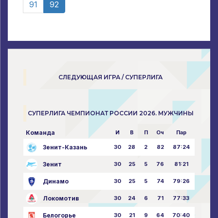
91
92
СЛЕДУЮЩАЯ ИГРА / СУПЕРЛИГА
СУПЕРЛИГА ЧЕМПИОНАТ РОССИИ 2026. МУЖЧИНЫ
Команда
И
В
П
Оч
Пар
Зенит-Казань
30
28
2
82
87:24
Зенит
30
25
5
76
81:21
Динамо
30
25
5
74
79:26
Локомотив
30
24
6
71
77:33
Белогорье
30
21
9
64
70:40