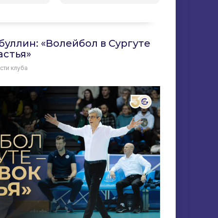
буллин: «Волейбол в Сургуте
астья»
сти клуба