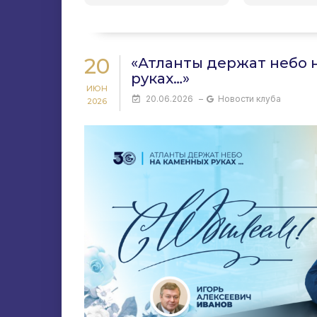
20
«Атланты держат небо 
руках…»
ИЮН
20.06.2026
–
Новости клуба
2026