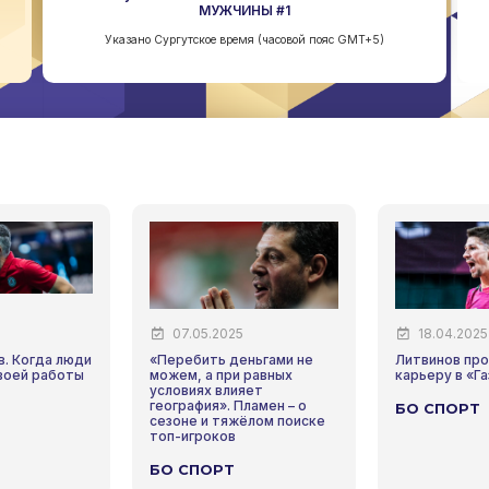
МУЖЧИНЫ #1
Указано Сургутское время (часовой пояс GMT+5)
07.05.2025
18.04.2025
в. Когда люди
«Перебить деньгами не
Литвинов пр
воей работы
можем, а при равных
карьеру в «Г
условиях влияет
география». Пламен – о
БО СПОРТ
сезоне и тяжёлом поиске
топ-игроков
БО СПОРТ