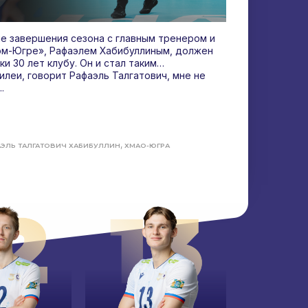
е завершения сезона с главным тренером и
ом-Югре», Рафаэлем Хабибуллиным, должен
ки 30 лет клубу. Он и стал таким…
леи, говорит Рафаэль Талгатович, мне не
.
,
ЭЛЬ ТАЛГАТОВИЧ ХАБИБУЛЛИН
ХМАО-ЮГРА