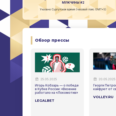
МУЖЧИНЫ #2
Указано Сургутское время (часовой пояс GMT+5)
Обзор прессы
25.05.2025
20.05.2025
Игорь Кобзарь — о победе
Георги Петро
в Кубке России: «Везение
кайфуют от с
работало на «Локомотив»
VOLLEY.RU
LEGALBET