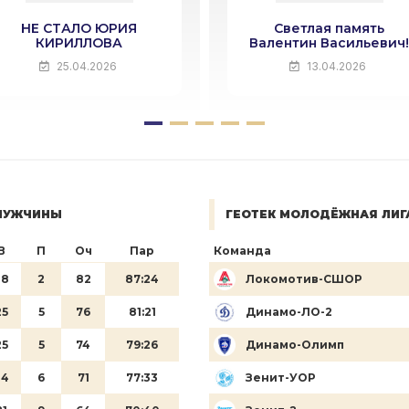
НЕ СТАЛО ЮРИЯ
Светлая память
КИРИЛЛОВА
Валентин Васильевич
25.04.2026
13.04.2026
 МУЖЧИНЫ
ГЕОТЕК МОЛОДЁЖНАЯ ЛИГ
В
П
Оч
Пар
Команда
28
2
82
87:24
Локомотив-СШОР
25
5
76
81:21
Динамо-ЛО-2
25
5
74
79:26
Динамо-Олимп
24
6
71
77:33
Зенит-УОР