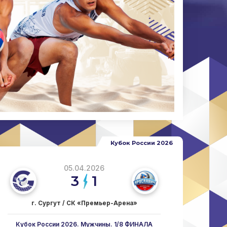
08.07
Наши па
Кубка Р
Подроб
узнать н
Кубок России 2026
05.04.2026
3
1
г. Сургут / СК «Премьер-Арена»
Кубок России 2026. Мужчины. 1/8 ФИНАЛА