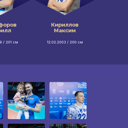
форов
Кириллов
Се
рилл
Максим
Гео
9 / 201 см
12.02.2003 / 200 см
23.11.20