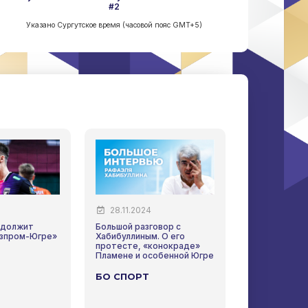
#2
Указано Сургутское время (часовой пояс GMT+5)
28.11.2024
07.09.202
одолжит
Большой разговор с
ВК «Газпром-
азпром-Югре»
Хабибуллиным. О его
новый сезон 
протесте, «конокраде»
Пламене и особенной Югре
ОМЕДИА
БО СПОРТ