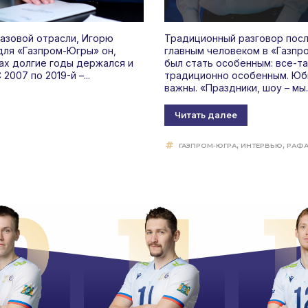
газовой отрасли, Игорю
Традиционный разговор посл
 для «Газпром-Югры» он,
главным человеком в «Газпр
чах долгие годы держался и
был стать особенным: все-та
007 по 2019-й –...
традиционно особенным. Юби
важны. «Праздники, шоу – мы..
Читать далее
,
,
ГАЗПРОМ-ЮГРА
ИНТЕРВЬЮ
РАФА