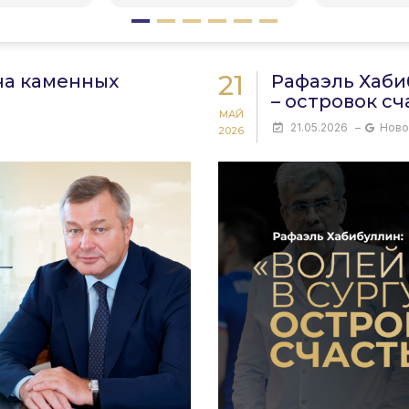
21
на каменных
Рафаэль Хаби
– островок сч
МАЙ
21.05.2026
–
Ново
2026