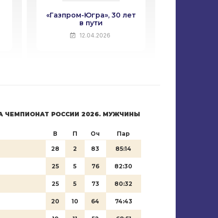
«Газпром-Югра», 30 лет
Заверше
!
в пути
1
12.04.2026
А ЧЕМПИОНАТ РОССИИ 2026. МУЖЧИНЫ
В
П
Оч
Пар
28
2
83
85:14
25
5
76
82:30
25
5
73
80:32
20
10
64
74:43