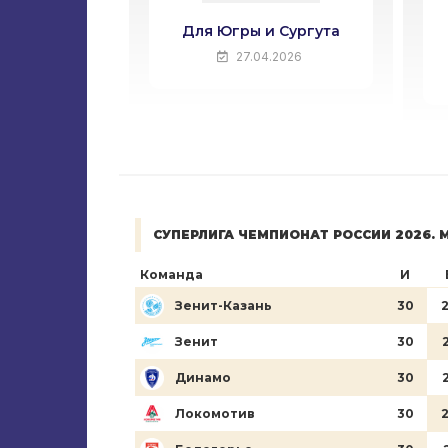
м, наш
Для Югры и Сургута
ал!
27.04.2026
.2026
СУПЕРЛИГА ЧЕМПИОНАТ РОССИИ 2026.
Команда
И
Зенит-Казань
30
Зенит
30
Динамо
30
Локомотив
30