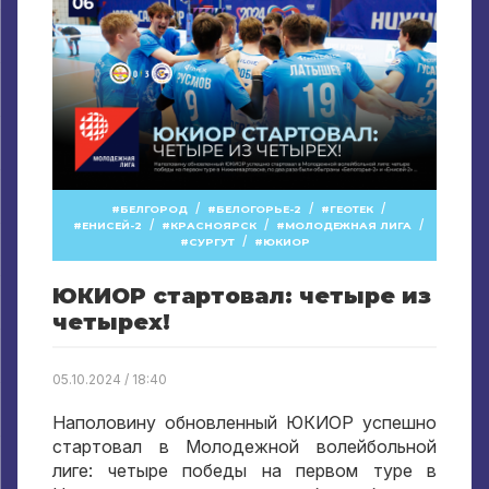
/
/
/
БЕЛГОРОД
БЕЛОГОРЬЕ-2
ГЕОТЕК
/
/
/
ЕНИСЕЙ-2
КРАСНОЯРСК
МОЛОДЕЖНАЯ ЛИГА
/
СУРГУТ
ЮКИОР
ЮКИОР стартовал: четыре из
четырех!
05.10.2024 / 18:40
Наполовину обновленный ЮКИОР успешно
стартовал в Молодежной волейбольной
лиге: четыре победы на первом туре в