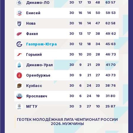
Динамо-ЛО
30
17
13
48
63:57
Енисей
30
16
14
50
59:53
Нова
30
16
14
47
62:58
Факел
30
13
17
38
49:62
Газпром-Югра
30
12
18
34
45:63
Горький
30
10
20
28
46:73
Динамо-Урал
30
9
21
29
41:70
Оренбуржье
30
9
21
27
43:73
Кузбасс
30
6
24
23
38:76
Ярославич
30
6
24
19
31:80
МГТУ
30
3
27
10
25:87
ГЕОТЕК МОЛОДЁЖНАЯ ЛИГА ЧЕМПИОНАТ РОССИИ
2026. МУЖЧИНЫ