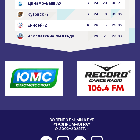
Динамо-БашГАУ
6
24
23
36:75
Кузбасс-2
6
24
18
35:82
Енисей-2
4
26
15
25:82
Ярославские Медведи
1
29
7
23:87
ВОЛЕЙБОЛЬНЫЙ КЛУБ
«ГАЗПРОМ-ЮГРА»
© 2002-2025ГГ. -