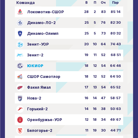
Команда
В
П
Оч
Пар
Локомотив-СШОР
28
2
83
85:14
Динамо-ЛО-2
25
5
76
82:30
Динамо-Олимп
25
5
73
80:32
Зенит-УОР
20
10
64
74:43
Зенит-2
19
11
52
68:51
ЮКИОР
18
12
54
64:46
СШОР Самотлор
18
12
52
64:50
Факел Ямал
17
13
54
65:52
Нова-2
16
14
47
58:57
Горький-2
14
16
38
50:63
Оренбуржье-УОР
12
18
34
49:67
Белогорье-2
11
19
30
44:71