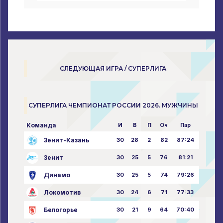
СЛЕДУЮЩАЯ ИГРА / СУПЕРЛИГА
СУПЕРЛИГА ЧЕМПИОНАТ РОССИИ 2026. МУЖЧИНЫ
Команда
И
В
П
Оч
Пар
Зенит-Казань
30
28
2
82
87:24
Зенит
30
25
5
76
81:21
Динамо
30
25
5
74
79:26
Локомотив
30
24
6
71
77:33
Белогорье
30
21
9
64
70:40