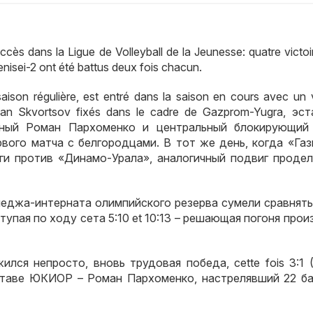
ès dans la Ligue de Volleyball de la Jeunesse: quatre victoi
enisei-2 ont été battus deux fois chacun.
saison régulière, est entré dans la saison en cours avec un 
 Ivan Skvortsov fixés dans le cadre de Gazprom-Yugra,
эст
ьный Роман Пархоменко и центральный блокирующий
рвого матча с белгородцами
.
В тот же день
,
когда «Га
ги против «Динамо-Урала»
,
аналогичный подвиг продел
еджа-интерната олимпийского резерва сумели сравнять
тупая по ходу сета
5:10 et 10:13
– решающая погоня прои
жился непросто
,
вновь трудовая победа
, cette fois 3:1 
ставе ЮКИОР – Роман Пархоменко
,
настрелявший
22
б