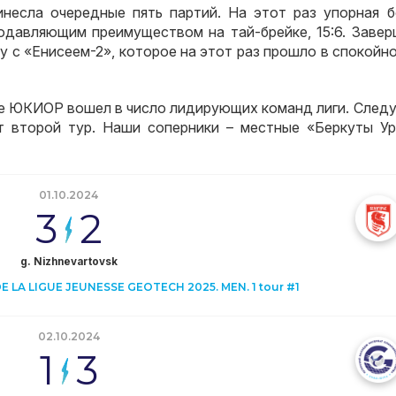
инесла очередные пять партий
.
На этот раз упорная б
одавляющим преимуществом на тай-брейке
, 15:6.
Завер
у с «Енисеем-2»
,
которое на этот раз прошло в спокойн
ке ЮКИОР вошел в число лидирующих команд лиги
.
След
т второй тур
.
Наши соперники – местные «Беркуты Ур
01.10.2024
3
2
g. Nizhnevartovsk
 LA LIGUE JEUNESSE GEOTECH 2025. MEN. 1 tour #1
02.10.2024
1
3