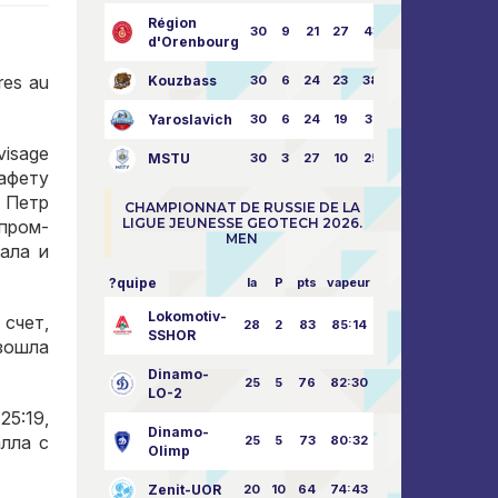
Région
30
9
21
27
43:73
d'Orenbourg
res au
Kouzbass
30
6
24
23
38:76
Yaroslavich
30
6
24
19
31:80
visage
MSTU
30
3
27
10
25:87
афету
 Петр
CHAMPIONNAT DE RUSSIE DE LA
LIGUE JEUNESSE GEOTECH 2026.
зпром-
MEN
ала и
?quipe
la
P
pts
vapeur
Lokomotiv-
 счет
,
28
2
83
85:14
SSHOR
зошла
Dinamo-
25
5
76
82:30
LO-2
(25:19,
Dinamo-
алла с
25
5
73
80:32
Olimp
Zenit-UOR
20
10
64
74:43