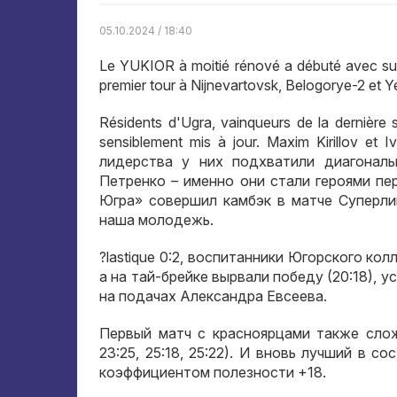
05.10.2024 / 18:40
Le YUKIOR à moitié rénové a débuté avec succ
premier tour à Nijnevartovsk, Belogorye-2 et Y
Résidents d'Ugra, vainqueurs de la dernière 
sensiblement mis à jour. Maxim Kirillov et
лидерства у них подхватили диагонал
Петренко – именно они стали героями пе
Югра» совершил камбэк в матче Суперли
наша молодежь
.
?lastique 0:2,
воспитанники Югорского колл
а на тай-брейке вырвали победу
(20:18),
ус
на подачах Александра Евсеева
.
Первый матч с красноярцами также сло
23:25, 25:18, 25:22).
И вновь лучший в со
коэффициентом полезности
+18.