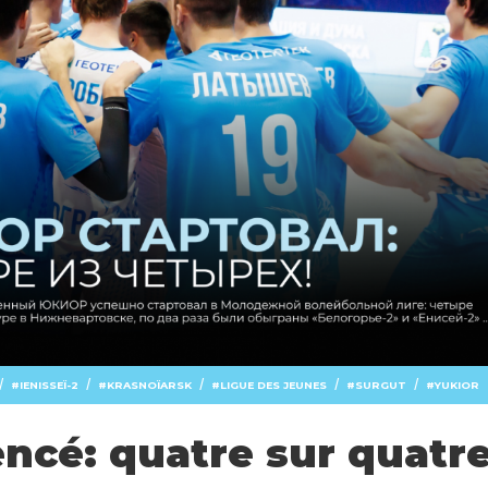
/
/
/
/
/
IENISSEÏ-2
KRASNOÏARSK
LIGUE DES JEUNES
SURGUT
YUKIOR
cé: quatre sur quatre