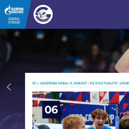
VC « GAZPROM UGRA» G. SURGUT
/
FIL D'ACTUALITÉ
/
LIGUE