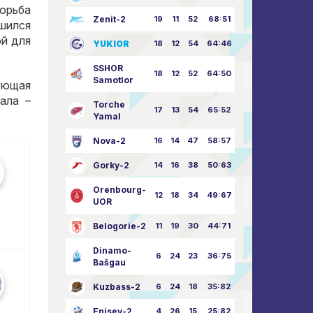
орьба
Zenit-2
19
11
52
68:51
шился
ой для
YUKIOR
18
12
54
64:46
SSHOR
18
12
52
64:50
Samotlor
ующая
ала –
Torche
17
13
54
65:52
Yamal
Nova-2
16
14
47
58:57
Gorky-2
14
16
38
50:63
Orenbourg-
12
18
34
49:67
UOR
Belogorie-2
11
19
30
44:71
Dinamo-
6
24
23
36:75
Bašgau
Kuzbass-2
6
24
18
35:82
Enisey-2
4
26
15
25:82