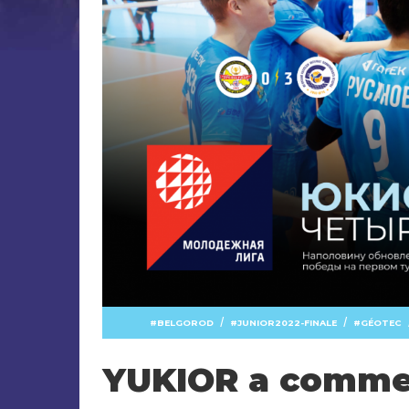
/
/
BELGOROD
JUNIOR2022-FINALE
GÉOTEC
YUKIOR a commen