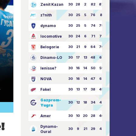
Zenit Kazan
30
28
2
82
87:24
z?nith
30
25
5
76
81:21
dynamo
30
25
5
74
79:26
locomotive
30
24
6
71
77:33
Belogorie
30
21
9
64
70:40
Dinamo-LO
30
17
13
48
63:57
Ienisse?
30
16
14
50
59:53
NOVA
30
16
14
47
62:58
Fakel
30
13
17
38
49:62
Gazprom-
30
12
18
34
45:63
Yugra
Amer
30
10
20
28
46:73
!
Dynamo-
30
9
21
29
41:70
Oural