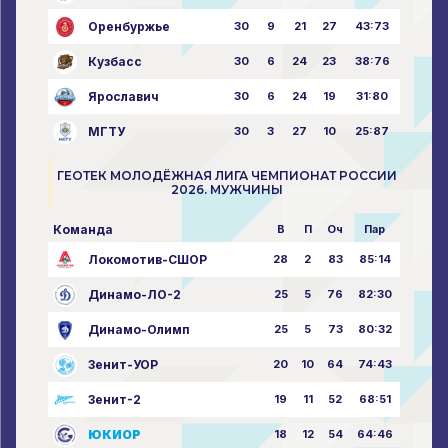
Оренбуржье
30
9
21
27
43:73
Кузбасс
30
6
24
23
38:76
Ярославич
30
6
24
19
31:80
МГТУ
30
3
27
10
25:87
ГЕОТЕК МОЛОДЁЖНАЯ ЛИГА ЧЕМПИОНАТ РОССИИ
2026. МУЖЧИНЫ
Команда
В
П
Оч
Пар
Локомотив-СШОР
28
2
83
85:14
Динамо-ЛО-2
25
5
76
82:30
Динамо-Олимп
25
5
73
80:32
Зенит-УОР
20
10
64
74:43
Зенит-2
19
11
52
68:51
ЮКИОР
18
12
54
64:46