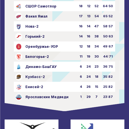
СШОР Самотлор
18
12
52
64:50
Факел Ямал
17
13
54
65:52
Нова-2
16
14
47
58:57
Горький-2
14
16
38
50:63
Оренбуржье-УОР
12
18
34
49:67
Белогорье-2
11
19
30
44:71
Динамо-БашГАУ
6
24
23
36:75
Кузбасс-2
6
24
18
35:82
Енисей-2
4
26
15
25:82
Ярославские Медведи
1
29
7
23:87