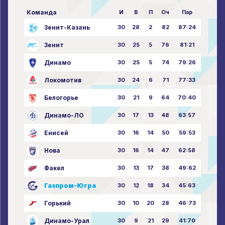
Команда
И
В
П
Оч
Пар
Зенит-Казань
30
28
2
82
87:24
Зенит
30
25
5
76
81:21
Динамо
30
25
5
74
79:26
Локомотив
30
24
6
71
77:33
Белогорье
30
21
9
64
70:40
Динамо-ЛО
30
17
13
48
63:57
Енисей
30
16
14
50
59:53
Нова
30
16
14
47
62:58
Факел
30
13
17
38
49:62
Газпром-Югра
30
12
18
34
45:63
Горький
30
10
20
28
46:73
Динамо-Урал
30
9
21
29
41:70