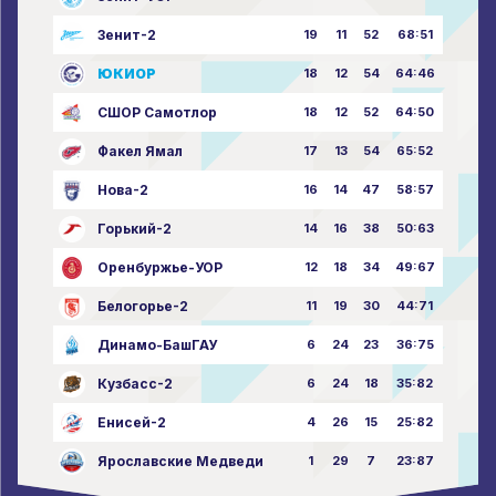
Зенит-2
19
11
52
68:51
ЮКИОР
18
12
54
64:46
СШОР Самотлор
18
12
52
64:50
Факел Ямал
17
13
54
65:52
Нова-2
16
14
47
58:57
Горький-2
14
16
38
50:63
Оренбуржье-УОР
12
18
34
49:67
Белогорье-2
11
19
30
44:71
Динамо-БашГАУ
6
24
23
36:75
Кузбасс-2
6
24
18
35:82
Енисей-2
4
26
15
25:82
Ярославские Медведи
1
29
7
23:87