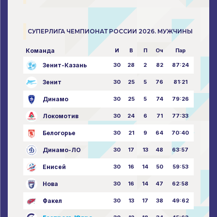
СУПЕРЛИГА ЧЕМПИОНАТ РОССИИ 2026. МУЖЧИНЫ
Команда
И
В
П
Оч
Пар
Зенит-Казань
30
28
2
82
87:24
Зенит
30
25
5
76
81:21
Динамо
30
25
5
74
79:26
Локомотив
30
24
6
71
77:33
Белогорье
30
21
9
64
70:40
Динамо-ЛО
30
17
13
48
63:57
Енисей
30
16
14
50
59:53
Нова
30
16
14
47
62:58
Факел
30
13
17
38
49:62