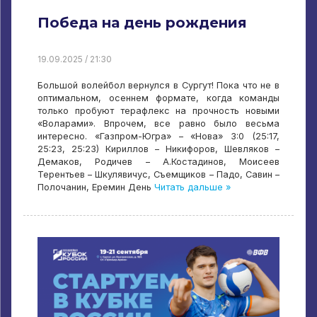
Победа на день рождения
19.09.2025 / 21:30
Большой волейбол вернулся в Сургут! Пока что не в
оптимальном, осеннем формате, когда команды
только пробуют терафлекс на прочность новыми
«Воларами». Впрочем, все равно было весьма
интересно. «Газпром-Югра» – «Нова» 3:0 (25:17,
25:23, 25:23) Кириллов – Никифоров, Шевляков –
Демаков, Родичев – А.Костадинов, Моисеев
Терентьев – Шкулявичус, Съемщиков – Падо, Савин –
Полочанин, Еремин День
Читать дальше »