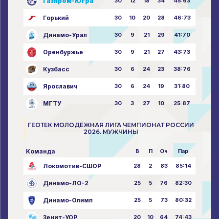
Газпром-Югра
30
12
18
34
45:63
Горький
30
10
20
28
46:73
Динамо-Урал
30
9
21
29
41:70
Оренбуржье
30
9
21
27
43:73
Кузбасс
30
6
24
23
38:76
Ярославич
30
6
24
19
31:80
МГТУ
30
3
27
10
25:87
ГЕОТЕК МОЛОДЁЖНАЯ ЛИГА ЧЕМПИОНАТ РОССИИ
2026. МУЖЧИНЫ
Команда
В
П
Оч
Пар
Локомотив-СШОР
28
2
83
85:14
Динамо-ЛО-2
25
5
76
82:30
Динамо-Олимп
25
5
73
80:32
Зенит-УОР
20
10
64
74:43