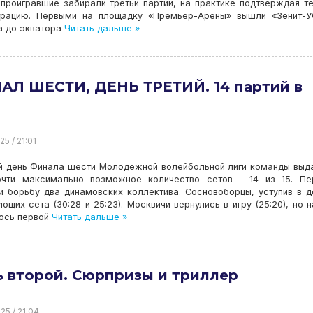
проигравшие забирали третьи партии, на практике подтверждая т
нтрацию. Первыми на площадку «Премьер-Арены» вышли «Зенит-У
а до экватора
Читать дальше »
АЛ ШЕСТИ, ДЕНЬ ТРЕТИЙ. 14 партий в
25 / 21:01
ий день Финала шести Молодежной волейбольной лиги команды выд
очти максимально возможное количество сетов – 14 из 15. Пе
и борьбу два динамовских коллектива. Сосновоборцы, уступив в 
щих сета (30:28 и 25:23). Москвичи вернулись в игру (25:20), но н
ось первой
Читать дальше »
 второй. Сюрпризы и триллер
25 / 21:04