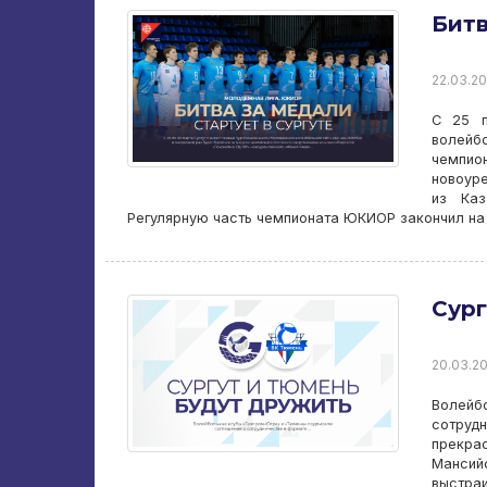
Битв
22.03.20
С 25 п
волейб
чемпио
новоур
из Каз
Регулярную часть чемпионата ЮКИОР закончил на 
Сург
20.03.20
Волейб
сотруд
прекра
Мансийс
выстра