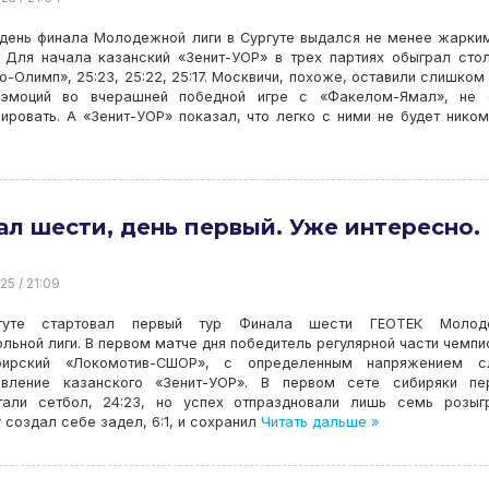
 день финала Молодежной лиги в Сургуте выдался не менее жарки
. Для начала казанский «Зенит-УОР» в трех партиях обыграл сто
-Олимп», 25:23, 25:22, 25:17. Москвичи, похоже, оставили слишком
эмоций во вчерашней победной игре с «Факелом-Ямал», не 
ировать. А «Зенит-УОР» показал, что легко с ними не будет ником
л шести, день первый. Уже интересно.
25 / 21:09
гуте стартовал первый тур Финала шести ГЕОТЕК Молод
льной лиги. В первом матче дня победитель регулярной части чемпи
бирский «Локомотив-СШОР», с определенным напряжением с
ивление казанского «Зенит-УОР». В первом сете сибиряки пе
тали сетбол, 24:23, но успех отпраздновали лишь семь розыг
 создал себе задел, 6:1, и сохранил
Читать дальше »