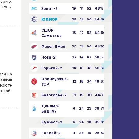
еорию,
ОР» и
Зенит-2
19
11
52
68:51
ЮКИОР
18
12
54
64:46
СШОР
18
12
52
64:50
Самотлор
Факел Ямал
17
13
54
65:52
Нова-2
16
14
47
58:57
Горький-2
14
16
38
50:63
али на
Оренбуржье-
рвыми
12
18
34
49:67
УОР
дебюте
а тай-
Белогорье-2
11
19
30
44:71
Динамо-
6
24
23
36:75
БашГАУ
Кузбасс-2
6
24
18
35:82
Енисей-2
4
26
15
25:82