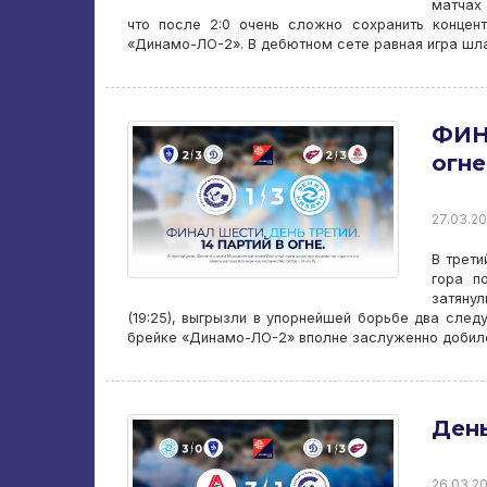
матчах 
что после 2:0 очень сложно сохранить конце
«Динамо-ЛО-2». В дебютном сете равная игра шл
ФИН
огне
27.03.20
В трет
гора п
затянул
(19:25), выгрызли в упорнейшей борьбе два следую
брейке «Динамо-ЛО-2» вполне заслуженно добил
День
26.03.20