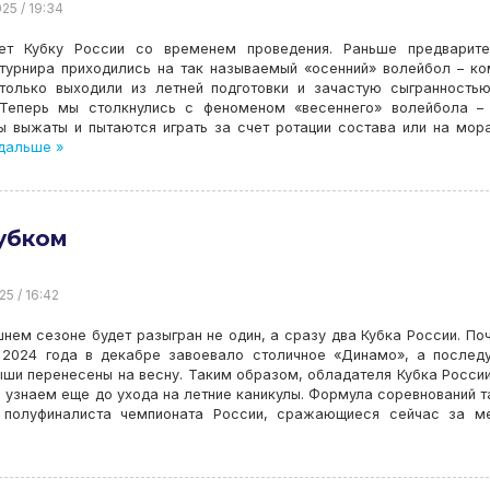
25 / 19:34
ет Кубку России со временем проведения. Раньше предварите
 турнира приходились на так называемый «осенний» волейбол – к
-только выходили из летней подготовки и зачастую сыгранность
 Теперь мы столкнулись с феноменом «весеннего» волейбола –
ы выжаты и пытаются играть за счет ротации состава или на мор
дальше »
убком
25 / 16:42
нем сезоне будет разыгран не один, а сразу два Кубка России. По
 2024 года в декабре завоевало столичное «Динамо», а после
ши перенесены на весну. Таким образом, обладателя Кубка Росси
 узнаем еще до ухода на летние каникулы. Формула соревнований т
 полуфиналиста чемпионата России, сражающиеся сейчас за ме