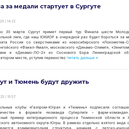
а за медали стартует в Сургуте
25 / 14:22
о 30 марта Сургут примет первый тур Финала шести Молод
ольной лиги, где наш ЮКИОР в очередной раз будет бороться за 
ната России со сверстниками из новосибирского «Локомотив-С
енгойского «Факел-Ямал», московского «Динамо-Олимп», «Зенито
ани и «Динамо-ЛО-2» из Соснового Бора Ленинградской обл
втором месте, уступив первенство
Читать дальше »
ут и Тюмень будут дружить
25 / 15:57
ольные клубы «Газпром-Югра» и «Тюмень» подписали соглаше
ничестве в формате «команда Суперлиги – фарм-команда»
сный пример интеграционного процесса Тюменской области и Х
кого автономного округа-Югры. В рамках отдельно взятого вида 
ивается взаимовыгодная структура, начиная с детско-юноше