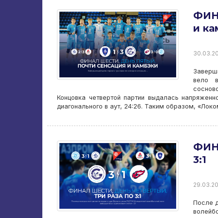
ФИН
и ка
30.03.20
Заверш
вело в
соснов
Концовка четвертой партии выдалась напряженно
диагонального в аут, 24:26. Таким образом, «Локо
ФИН
3:1
29.03.20
После д
волейб