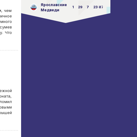
Ярославские
1
29
7
23:87
Медведи
м, чем
личное
 много
сумев
у. Что
ежной
оната,
ломил
рвыми
рышей