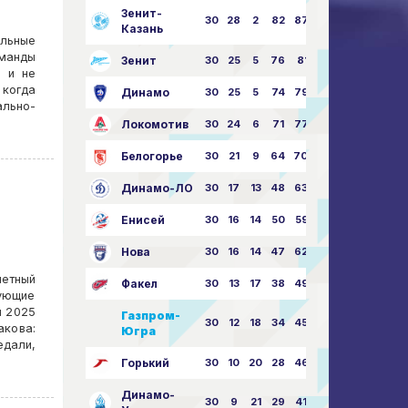
Зенит-
30
28
2
82
87:24
Казань
льные
оманды
Зенит
30
25
5
76
81:21
ю и не
 когда
Динамо
30
25
5
74
79:26
ально-
Локомотив
30
24
6
71
77:33
Белогорье
30
21
9
64
70:40
Динамо-ЛО
30
17
13
48
63:57
Енисей
30
16
14
50
59:53
Нова
30
16
14
47
62:58
четный
Факел
30
13
17
38
49:62
дующие
и 2025
Газпром-
30
12
18
34
45:63
акова:
Югра
дали,
Горький
30
10
20
28
46:73
Динамо-
30
9
21
29
41:70