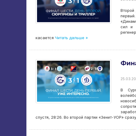
Второй
первый
«Динамо
сил и 
регенер
касается
Читать дальше »
Фина
25.03.20
В Сур
волейбо
новоси
сопрот
зарабо
спустя, 28:26. Во второй партии «Зенит-УОР» сразу