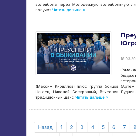
волейбола через Молодежную волейбольную лигу
получат
Читать дальше »
Преу
Югра
18.03.20
Команда
бюджет
ветера
(Максим Кириллов) плюс группа бойцов (Артем
Нагаец, Николай Бескровный, Вячеслав Руднев
традиционный шанс
Читать дальше »
Назад
1
2
3
4
5
6
7