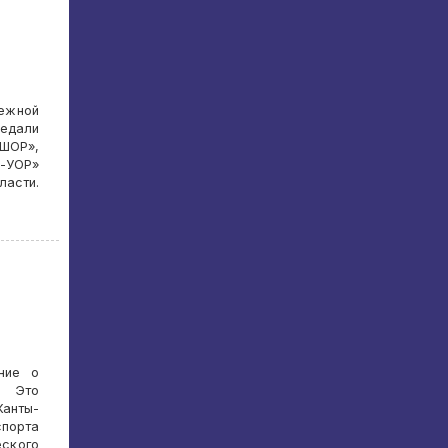
ежной
медали
ШОР»,
м-УОР»
асти.
ние о
. Это
анты-
спорта
ского