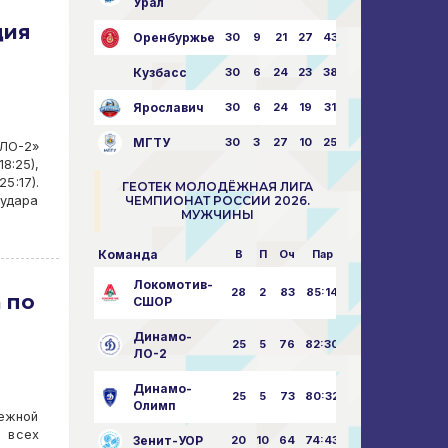
Урал
ция
Оренбуржье
30
9
21
27
43:73
Кузбасс
30
6
24
23
38:76
Ярославич
30
6
24
19
31:80
МГТУ
30
3
27
10
25:87
-ЛО-2»
:25),
:17).
ГЕОТЕК МОЛОДЁЖНАЯ ЛИГА
 удара
ЧЕМПИОНАТ РОССИИ 2026.
МУЖЧИНЫ
Команда
В
П
Оч
Пар
Локомотив-
28
2
83
85:14
 по
СШОР
Динамо-
25
5
76
82:30
ЛО-2
Динамо-
25
5
73
80:32
Олимп
дежной
о всех
Зенит-УОР
20
10
64
74:43