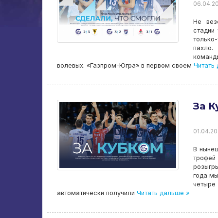
06.04.20
Не вез
стадии
только
пахло.
команд
волевых. «Газпром-Югра» в первом своем
Читать 
За К
01.04.20
В нынеш
трофей
розыгры
года мы
четыре
автоматически получили
Читать дальше »