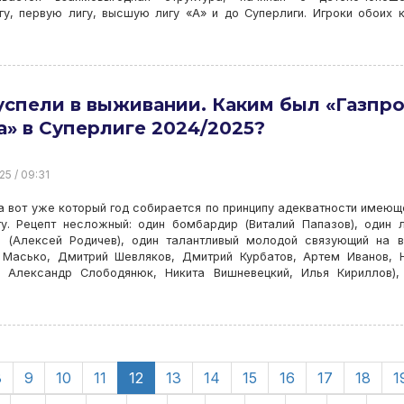
, первую лигу, высшую лигу «А» и до Суперлиги. Игроки обоих 
спели в выживании. Каким был «Газпр
» в Суперлиге 2024/2025?
25 / 09:31
 вот уже который год собирается по принципу адекватности имею
у. Рецепт несложный: один бомбардир (Виталий Папазов), один 
н (Алексей Родичев), один талантливый молодой связующий на 
 Масько, Дмитрий Шевляков, Дмитрий Курбатов, Артем Иванов, 
, Александр Слободянюк, Никита Вишневецкий, Илья Кириллов)
8
9
10
11
12
13
14
15
16
17
18
1