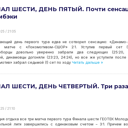
АЛ ШЕСТИ, ДЕНЬ ПЯТЫЙ. Почти сенса
мбэки
25 / 21:05
ающий день первого тура едва не сотворил сенсацию: «Динамо
 матче с «Локомотивом-СШОР» 2:1. Уступив первый сет (18
оборцы довольно уверенно забрали два следующих (25:20, 25
й, динамовцы догоняли (23:23, 24:24), но все же уступили после
мотив» забрал седьмой (!) сет по ходу
Читать дальше »
АЛ ШЕСТИ, ДЕНЬ ЧЕТВЕРТЫЙ. Три раза
25 / 21:10
ня отдыха все три матча первого тура Финала шести ГЕОТЕК Моло
ольной лиги завершились с одинаковым счетом – 3:1. Причем в