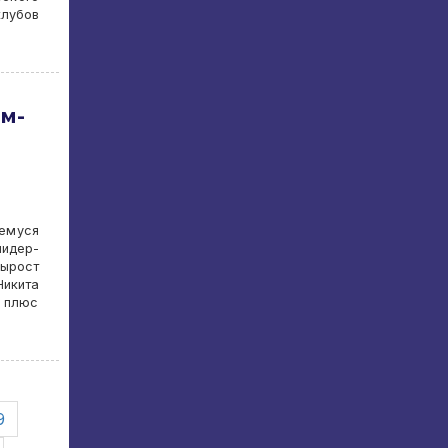
клубов
ом-
щемуся
лидер-
вырост
Никита
, плюс
9