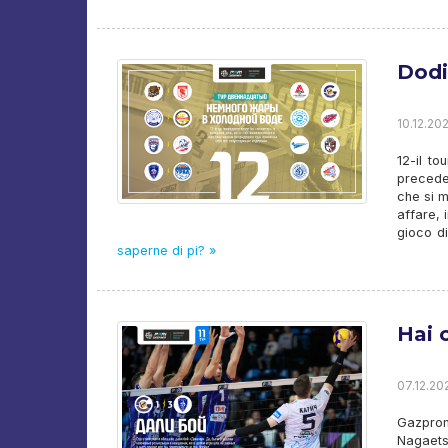
Dodi
10.12.20
12-il t
preceden
che si 
affare, 
gioco d
saperne di pi? »
Hai 
07.12.20
Gazprom
Nagaets