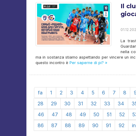
Il c
gioc
01.12.202
La tras
Guardan
nella co
ma in sostanza stiamo aspettando per vincere un incon
questo incontro è
Per saperne di pi? »
fa
1
2
3
4
5
6
7
8
28
29
30
31
32
33
34
3
46
47
48
49
50
51
52
5
86
87
88
89
90
91
92
i