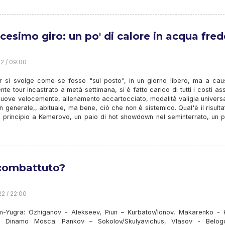
cesimo giro: un po' di calore in acqua fre
22 / 09:00
our si svolge come se fosse "sul posto", in un giorno libero, ma a cau
te tour incastrato a metà settimana, si è fatto carico di tutti i costi ass
muove velocemente, allenamento accartocciato, modalità valigia univers
in generale,, abituale, ma bene, ciò che non è sistemico. Qual'è il risult
i principio a Kemerovo, un paio di hot showdown nel seminterrato, un p
combattuto?
22 / 22:00
-Yugra: Ozhiganov - Alekseev, Piun – Kurbatov/Ionov, Makarenko - K
 Dinamo Mosca: Pankov – Sokolov/Skulyavichus, Vlasov - Belogo