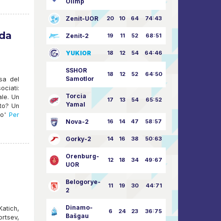
Olimp
Zenit-UOR
20
10
64
74:43
dda
Zenit-2
19
11
52
68:51
YUKIOR
18
12
54
64:46
SSHOR
18
12
52
64:50
Samotlor
sa del
ociati:
Torcia
ale. Un
17
13
54
65:52
Yamal
ato? Un
o'
Per
Nova-2
16
14
47
58:57
Gorky-2
14
16
38
50:63
Orenburg-
12
18
34
49:67
UOR
Belogorye-
11
19
30
44:71
2
Dinamo-
atich,
6
24
23
36:75
Bašgau
rtsev,