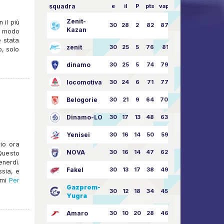
squadra
e
il
P
pts
vapore
Zenit-
 il più
30
28
2
82
87:24
Kazan
n modo
 stata
zenit
30
25
5
76
81:21
o, solo
dinamo
30
25
5
74
79:26
locomotiva
30
24
6
71
77:33
Belogorie
30
21
9
64
70:40
Dinamo-LO
30
17
13
48
63:57
Yenisei
30
16
14
50
59:53
rio ora
NOVA
30
16
14
47
62:58
 Questo
nerdì.
Fakel
30
13
17
38
49:62
ssia, e
emi
Per
Gazprom-
30
12
18
34
45:63
Yugra
Amaro
30
10
20
28
46:73