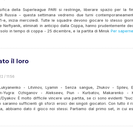
sifica della Superleague PARI si restringe, liberare spazio per la fin
i Russia – questa settimana vedremo due turni contemporaneament
 11-e, inizia mercoledì. Tutte le squadre devono giocare lo stesso gio
e Neftyanik, eliminati in anticipo dalla Coppa, hanno prudentemente de
solo in tempo di coppa - 25 dicembre, e la partita di Minsk
Per saperne 
to il loro
2 / 11:56
ukyanenko - Litvinov, Lyamin - Senza sangue, Zhukov - Spilev, E
m-Yugra: Ozhiganov - Alekseev, Piun - Kurbatov, Makarenko - K
Dyakov. È molto difficile vincere una partita, se ci sono evidenti "buc
n saranno sufficienti gli sforzi eroici dei singoli giocatori. Con tutto il r
a, abbiamo dato il gioco noi stessi. Partiamo dal primo set, in cui es