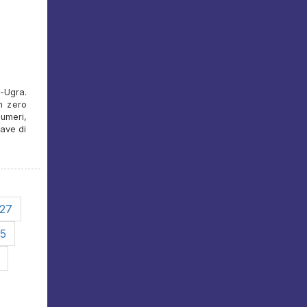
-Ugra.
n zero
numeri,
iave di
27
5