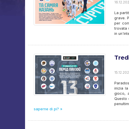
16.12.202
La parti
grave. 
per com
trovata 
in un'in
Tred
15.12.202
Paradoss
inizia 
gioco, 
Questo è
penultim
saperne di pi? »