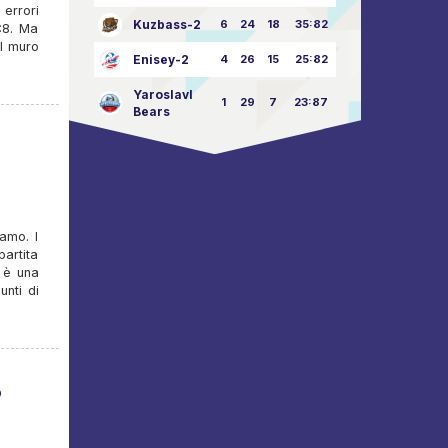
 errori
Kuzbass-2
6
24
18
35:82
4:8. Ma
l muro
Enisey-2
4
26
15
25:82
Yaroslavl
1
29
7
23:87
Bears
amo. I
partita
 è una
unti di
o