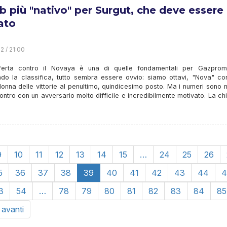
lub più "nativo" per Surgut, che deve essere
ato
2 / 21:00
ferta contro il Novaya è una di quelle fondamentali per Gazprom
do la classifica, tutto sembra essere ovvio: siamo ottavi, "Nova" co
lonna delle vittorie al penultimo, quindicesimo posto. Ma i numeri sono 
tro con un avversario molto difficile e incredibilmente motivato. La ch
9
10
11
12
13
14
15
…
24
25
26
5
36
37
38
39
40
41
42
43
44
4
3
54
…
78
79
80
81
82
83
84
85
n avanti