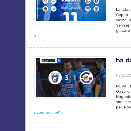
La clas
Coppa d
vicino,
Yenisei 
giocare 
»
ha da
03.12.202
NOVA: L
Gazpro
Nagaets/
sito, no
per Nov
saperne di pi? »