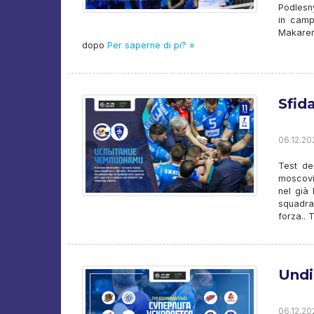
Podlesny
in camp
Makaren
dopo
Per saperne di pi? »
Sfid
06.12.20
Test de
moscovit
nel già
squadra 
forza.. 
Undi
06.12.202