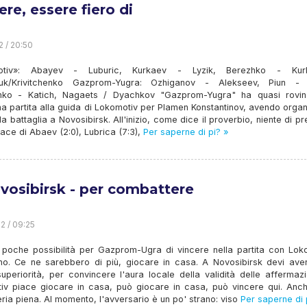
ere, essere fiero di
2 / 20:50
otiv»: Abayev - Luburic, Kurkaev - Lyzik, Berezhko - Kurb
yuk/Krivitchenko Gazprom-Yugra: Ozhiganov - Alekseev, Piun - 
ko - Katich, Nagaets / Dyachkov "Gazprom-Yugra" ha quasi rovin
a partita alla guida di Lokomotiv per Plamen Konstantinov, avendo orga
a battaglia a Novosibirsk. All'inizio, come dice il proverbio, niente di pr
 ace di Abaev (2:0), Lubrica (7:3),
Per saperne di pi? »
vosibirsk - per combattere
2 / 09:25
 poche possibilità per Gazprom-Ugra di vincere nella partita con Loko
o. Ce ne sarebbero di più, giocare in casa. A Novosibirsk devi ave
uperiorità, per convincere l'aura locale della validità delle affermazi
iv piace giocare in casa, può giocare in casa, può vincere qui. Anc
eria piena. Al momento, l'avversario è un po' strano: viso
Per saperne di 