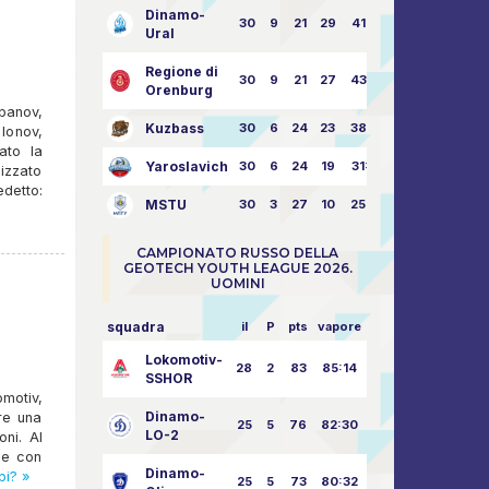
Dinamo-
30
9
21
29
41:70
Ural
Regione di
30
9
21
27
43:73
Orenburg
anov,
Kuzbass
30
6
24
23
38:76
Ionov,
ato la
Yaroslavich
30
6
24
19
31:80
nizzato
edetto:
MSTU
30
3
27
10
25:87
CAMPIONATO RUSSO DELLA
GEOTECH YOUTH LEAGUE 2026.
UOMINI
squadra
il
P
pts
vapore
Lokomotiv-
28
2
83
85:14
SSHOR
motiv,
Dinamo-
re una
25
5
76
82:30
LO-2
oni. Al
he con
Dinamo-
pi? »
25
5
73
80:32