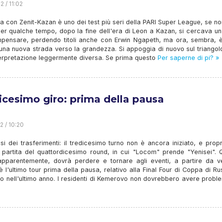
2 / 11:02
ta con Zenit-Kazan è uno dei test più seri della PARI Super League, se non
Per qualche tempo, dopo la fine dell'era di Leon a Kazan, si cercava u
pensare, perdendo titoli anche con Erwin Ngapeth, ma ora, sembra, è
una nuova strada verso la grandezza. Si appoggia di nuovo sul triangol
terpretazione leggermente diversa. Se prima questo
Per saperne di pi? »
icesimo giro: prima della pausa
2 / 10:20
i dei trasferimenti: il tredicesimo turno non è ancora iniziato, e prop
la partita del quattordicesimo round, in cui "Locom" prende "Yenisei".
apparentemente, dovrà perdere e tornare agli eventi, a partire da ve
 l'ultimo tour prima della pausa, relativo alla Final Four di Coppa di Ru
o nell'ultimo anno. I residenti di Kemerovo non dovrebbero avere probl