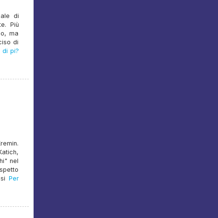
ale di
e. Più
rno, ma
ciso di
di pi?
remin.
atich,
hi" nel
ispetto
si
Per