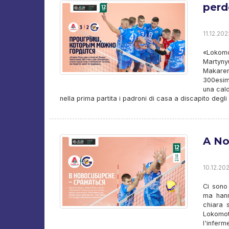
perd
11.12.202
«Lokom
Martyn
Makaren
300esim
una cald
nella prima partita i padroni di casa a discapito degli
A No
10.12.202
Ci sono
ma hann
chiara s
Lokomot
l'inferm