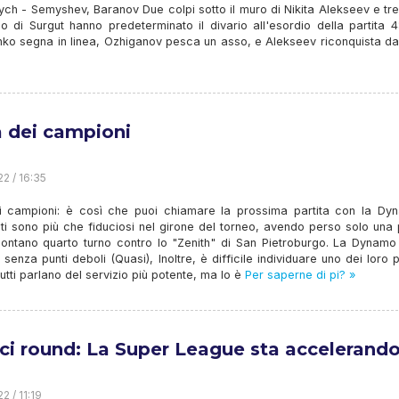
ch - Semyshev, Baranov Due colpi sotto il muro di Nikita Alekseev e tre
o di Surgut hanno predeterminato il divario all'esordio della partita 
ko segna in linea, Ozhiganov pesca un asso, e Alekseev riconquista da
a dei campioni
22 / 16:35
i campioni: è così che puoi chiamare la prossima partita con la Dyn
i sono più che fiduciosi nel girone del torneo, avendo perso solo una 
 lontano quarto turno contro lo "Zenith" di San Pietroburgo. La Dynamo
senza punti deboli (Quasi), Inoltre, è difficile individuare uno dei loro p
Tutti parlano del servizio più potente, ma lo è
Per saperne di pi? »
ci round: La Super League sta accelerand
2 / 11:19