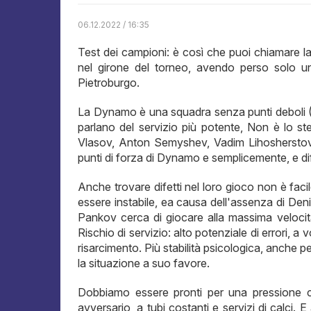
06.12.2022 / 16:35
Test dei campioni: è così che puoi chiamare l
nel girone del torneo, avendo perso solo un
Pietroburgo.
La Dynamo è una squadra senza punti deboli (Quas
parlano del servizio più potente, Non è lo st
Vlasov, Anton Semyshev, Vadim Lihosherstov..
punti di forza di Dynamo e semplicemente, e di
Anche trovare difetti nel loro gioco non è fa
essere instabile, ea causa dell'assenza di De
Pankov cerca di giocare alla massima velocità
Rischio di servizio: alto potenziale di errori, a
risarcimento. Più stabilità psicologica, anche
la situazione a suo favore.
Dobbiamo essere pronti per una pressione c
avversario, a tubi costanti e servizi di calc