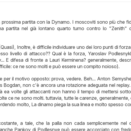
a prossima partita con la Dynamo. I moscoviti sono più che fid
a partita nel già lontano quarto turno contro lo "Zenith" 
i), Inoltre, è difficile individuare uno dei loro punti di forza.
esso livello di attacco?? Qual è la forza, Yaroslav Podlesnykh
. E difesa di fronte a Lauri Kerminena? generalmente, descri
fficile: ce ne sono molti e può essere un compito noioso).
cile per il motivo opposto: prova, vedere. Beh... Anton Semysh
nis Bogdan, non c'è ancora una rotazione adeguata nel replay.
 ea volte gli attaccanti non hanno il tempo di mettersi sotto 
 volte ce ne sono molti. tuttavia, tutte le carenze, generalmente,
 perdendo molto, La dinamo piega la sua linea e molto spesso c
ostante, a tale, che la palla non cada semplicemente nel
i. E anche Pankov di Podlesnye può essere accorciato con fred