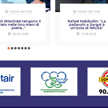
notizie del club
notizie del club
Gli Atlantidei tengono il
Rafael Habibullin: “La
cielo nelle loro mani di
pallavolo a Surgut è
pietra...”
un’isola di felicità”
20.06.2026
21.05.2026