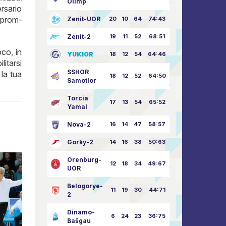
Olimp
rsario
azprom-
Zenit-UOR
20
10
64
74:43
Zenit-2
19
11
52
68:51
oco, in
YUKIOR
18
12
54
64:46
litarsi
SSHOR
 la tua
18
12
52
64:50
Samotlor
Torcia
17
13
54
65:52
Yamal
Nova-2
16
14
47
58:57
Gorky-2
14
16
38
50:63
Orenburg-
12
18
34
49:67
UOR
Belogorye-
11
19
30
44:71
2
Dinamo-
6
24
23
36:75
Bašgau