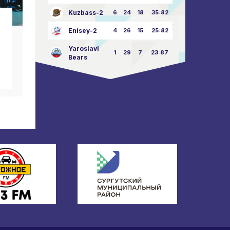
Kuzbass-2
6
24
18
35:82
notizie del club
n
Enisey-2
4
26
15
25:82
Buon Giorno della
Felic
Yaroslavl
Grande Vittoria!
nost
1
29
7
23:87
Bears
09.05.2026