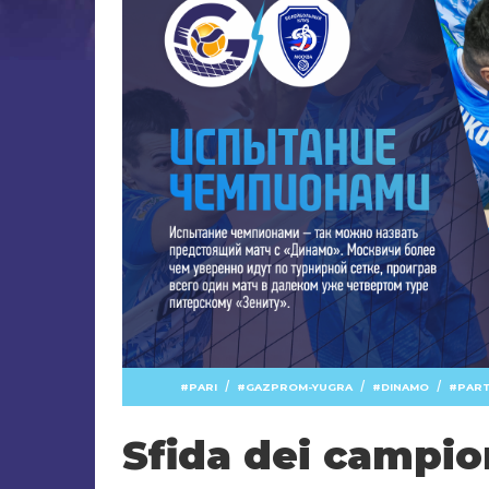
/
/
/
PARI
GAZPROM-YUGRA
DINAMO
PART
Sfida dei campio