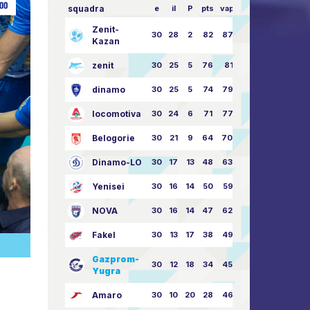
squadra
e
il
P
pts
vapore
Zenit-
30
28
2
82
87:24
Kazan
zenit
30
25
5
76
81:21
dinamo
30
25
5
74
79:26
locomotiva
30
24
6
71
77:33
Belogorie
30
21
9
64
70:40
Dinamo-LO
30
17
13
48
63:57
Yenisei
30
16
14
50
59:53
NOVA
30
16
14
47
62:58
Fakel
30
13
17
38
49:62
Gazprom-
30
12
18
34
45:63
Yugra
Amaro
30
10
20
28
46:73