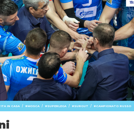
/
/
/
/
ITA IN CASA
MOSCA
SUPERLEGA
SURGUT
CAMPIONATO RUSSO
ni