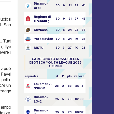
Dinamo-
30
9
21
29
41:70
Ural
Regione di
uciosi
30
9
21
27
43:73
Orenburg
di San
Kuzbass
30
6
24
23
38:76
Yaroslavich
30
6
24
19
31:80
. Tutti
, Ilya
MSTU
30
3
27
10
25:87
vere i
CAMPIONATO RUSSO DELLA
GEOTECH YOUTH LEAGUE 2026.
UOMINI
ev può
 Pavel
squadra
il
P
pts
vapore
palla.
Lokomotiv-
 c'è un
28
2
83
85:14
SSHOR
orregge
Dinamo-
25
5
76
82:30
LO-2
 campo
Dinamo-
dezza.
25
5
73
80:32