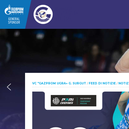
VC "GAZPROM UGRA» G. SURGUT
/
FEED DI NOTIZIE
/
NOTIZ