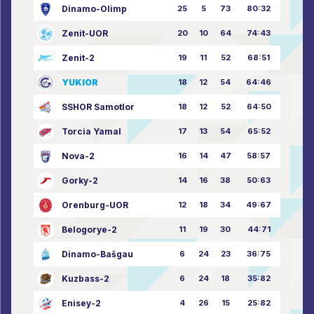
Dinamo-Olimp
25
5
73
80:32
Zenit-UOR
20
10
64
74:43
Zenit-2
19
11
52
68:51
YUKIOR
18
12
54
64:46
SSHOR Samotlor
18
12
52
64:50
Torcia Yamal
17
13
54
65:52
Nova-2
16
14
47
58:57
Gorky-2
14
16
38
50:63
Orenburg-UOR
12
18
34
49:67
Belogorye-2
11
19
30
44:71
Dinamo-Bašgau
6
24
23
36:75
Kuzbass-2
6
24
18
35:82
Enisey-2
4
26
15
25:82