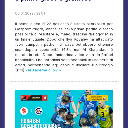
03.01.2022 / 22:01
Il primo gioco 2022 dell'anno è uscito bitorzoluto per
Gazprom-Yugra, anche se nella prima partita c'erano
possibilità di resistere e, meno, trascina "Belogorie" in
un finale uguale. Dopo che Ilya Kovalev ha attaccato
fuori campo, i padroni di casa potrebbero ottenere
una doppia superiorità (4:8), ma Al Khachdadi è
entrato in rete. Dopo l'anteprima video vinta da Rafael
Khabibullin, i belgorodiani sono scoppiati in una serie di
errori, permettendo agli ospiti di livellare il punteggio
(11:11)
Per saperne di pi? »