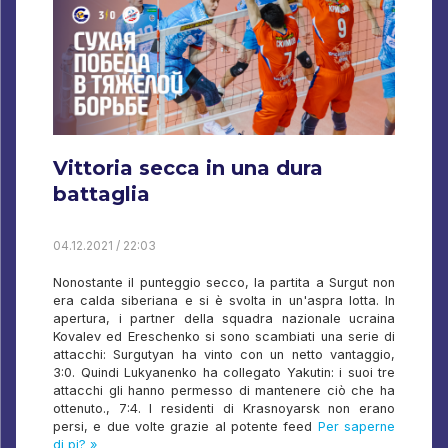
Vittoria secca in una dura
battaglia
04.12.2021 / 22:03
Nonostante il punteggio secco, la partita a Surgut non
era calda siberiana e si è svolta in un'aspra lotta. In
apertura, i partner della squadra nazionale ucraina
Kovalev ed Ereschenko si sono scambiati una serie di
attacchi: Surgutyan ha vinto con un netto vantaggio,
3:0. Quindi Lukyanenko ha collegato Yakutin: i suoi tre
attacchi gli hanno permesso di mantenere ciò che ha
ottenuto., 7:4. I residenti di Krasnoyarsk non erano
persi, e due volte grazie al potente feed
Per saperne
di pi? »