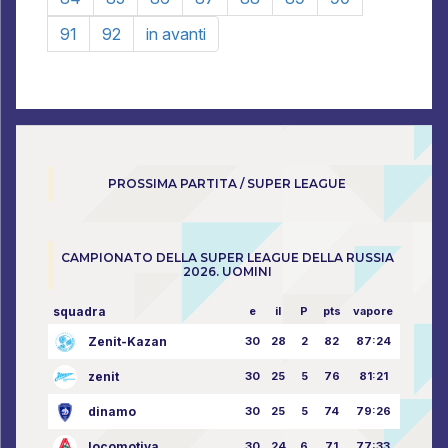
91
92
in avanti
PROSSIMA PARTITA / SUPER LEAGUE
CAMPIONATO DELLA SUPER LEAGUE DELLA RUSSIA
2026. UOMINI
squadra
e
il
P
pts
vapore
Zenit-Kazan
30
28
2
82
87:24
zenit
30
25
5
76
81:21
dinamo
30
25
5
74
79:26
locomotiva
30
24
6
71
77:33