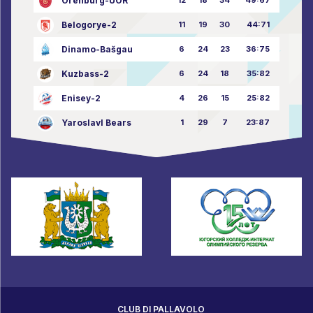
Orenburg-UOR
12
18
34
49:67
Belogorye-2
11
19
30
44:71
Dinamo-Bašgau
6
24
23
36:75
Kuzbass-2
6
24
18
35:82
Enisey-2
4
26
15
25:82
Yaroslavl Bears
1
29
7
23:87
CLUB DI PALLAVOLO