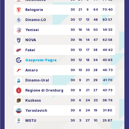
Belogorie
30
21
9
64
70:40
Dinamo-LO
30
17
13
48
63:57
Yenisei
30
16
14
50
59:53
NOVA
30
16
14
47
62:58
Fakel
30
13
17
38
49:62
Gazprom-Yugra
30
12
18
34
45:63
Amaro
30
10
20
28
46:73
Dinamo-Ural
30
9
21
29
41:70
Regione di Orenburg
30
9
21
27
43:73
Kuzbass
30
6
24
23
38:76
Yaroslavich
30
6
24
19
31:80
MSTU
30
3
27
10
25:87