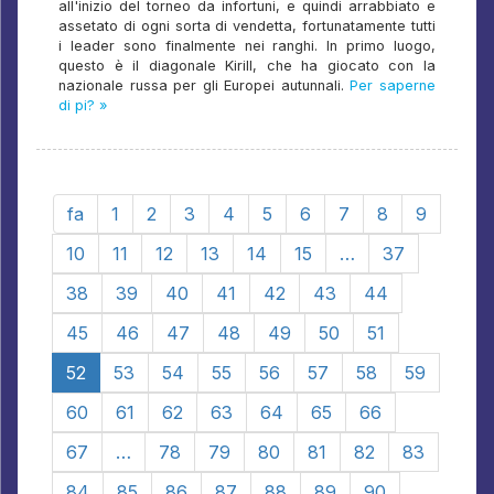
all'inizio del torneo da infortuni, e quindi arrabbiato e
assetato di ogni sorta di vendetta, fortunatamente tutti
i leader sono finalmente nei ranghi. In primo luogo,
questo è il diagonale Kirill, che ha giocato con la
nazionale russa per gli Europei autunnali.
Per saperne
di pi? »
fa
1
2
3
4
5
6
7
8
9
10
11
12
13
14
15
…
37
38
39
40
41
42
43
44
45
46
47
48
49
50
51
52
53
54
55
56
57
58
59
60
61
62
63
64
65
66
67
…
78
79
80
81
82
83
84
85
86
87
88
89
90