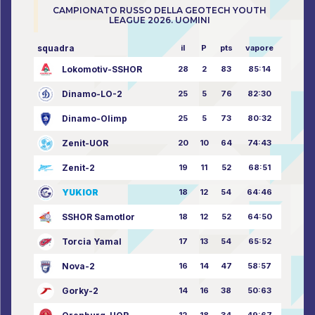
CAMPIONATO RUSSO DELLA GEOTECH YOUTH
LEAGUE 2026. UOMINI
squadra
il
P
pts
vapore
Lokomotiv-SSHOR
28
2
83
85:14
Dinamo-LO-2
25
5
76
82:30
Dinamo-Olimp
25
5
73
80:32
Zenit-UOR
20
10
64
74:43
Zenit-2
19
11
52
68:51
YUKIOR
18
12
54
64:46
SSHOR Samotlor
18
12
52
64:50
Torcia Yamal
17
13
54
65:52
Nova-2
16
14
47
58:57
Gorky-2
14
16
38
50:63