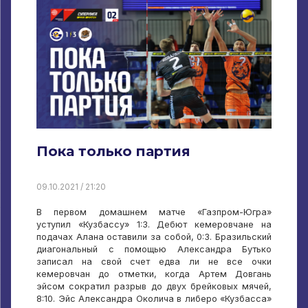
Пока только партия
09.10.2021 / 21:20
В первом домашнем матче «Газпром-Югра»
уступил «Кузбассу» 1:3. Дебют кемеровчане на
подачах Алана оставили за собой, 0:3. Бразильский
диагональный с помощью Александра Бутько
записал на свой счет едва ли не все очки
кемеровчан до отметки, когда Артем Довгань
эйсом сократил разрыв до двух брейковых мячей,
8:10. Эйс Александра Околича в либеро «Кузбасса»