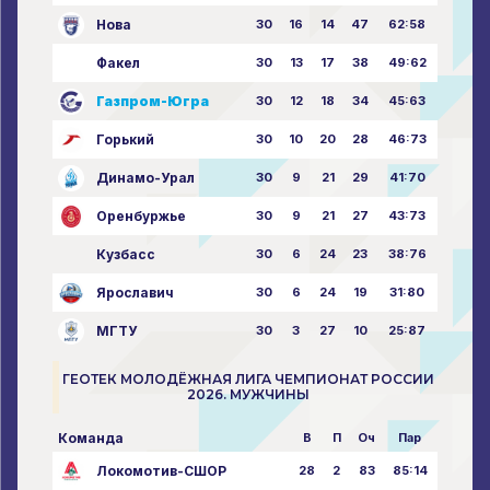
Нова
30
16
14
47
62:58
Факел
30
13
17
38
49:62
Газпром-Югра
30
12
18
34
45:63
Горький
30
10
20
28
46:73
Динамо-Урал
30
9
21
29
41:70
Оренбуржье
30
9
21
27
43:73
Кузбасс
30
6
24
23
38:76
Ярославич
30
6
24
19
31:80
МГТУ
30
3
27
10
25:87
ГЕОТЕК МОЛОДЁЖНАЯ ЛИГА ЧЕМПИОНАТ РОССИИ
2026. МУЖЧИНЫ
Команда
В
П
Оч
Пар
Локомотив-СШОР
28
2
83
85:14