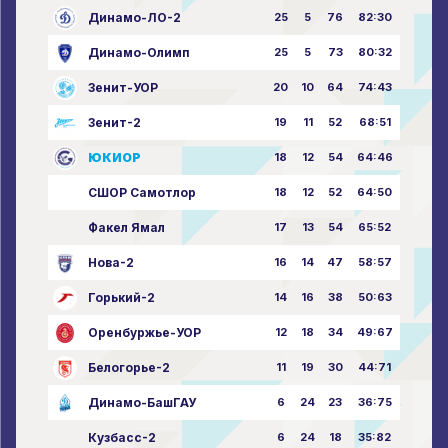
Динамо-ЛО-2
25
5
76
82:30
Динамо-Олимп
25
5
73
80:32
Зенит-УОР
20
10
64
74:43
Зенит-2
19
11
52
68:51
ЮКИОР
18
12
54
64:46
СШОР Самотлор
18
12
52
64:50
Факел Ямал
17
13
54
65:52
Нова-2
16
14
47
58:57
Горький-2
14
16
38
50:63
Оренбуржье-УОР
12
18
34
49:67
Белогорье-2
11
19
30
44:71
Динамо-БашГАУ
6
24
23
36:75
Кузбасс-2
6
24
18
35:82