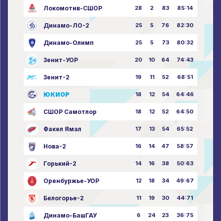
Локомотив-СШОР
28
2
83
85:14
Динамо-ЛО-2
25
5
76
82:30
Динамо-Олимп
25
5
73
80:32
Зенит-УОР
20
10
64
74:43
Зенит-2
19
11
52
68:51
ЮКИОР
18
12
54
64:46
СШОР Самотлор
18
12
52
64:50
Факел Ямал
17
13
54
65:52
Нова-2
16
14
47
58:57
Горький-2
14
16
38
50:63
Оренбуржье-УОР
12
18
34
49:67
Белогорье-2
11
19
30
44:71
Динамо-БашГАУ
6
24
23
36:75