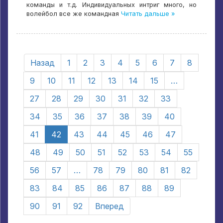
команды и т.д. Индивидуальных интриг много, но
волейбол все же командная
Читать дальше »
Назад
1
2
3
4
5
6
7
8
9
10
11
12
13
14
15
…
27
28
29
30
31
32
33
34
35
36
37
38
39
40
41
42
43
44
45
46
47
48
49
50
51
52
53
54
55
56
57
…
78
79
80
81
82
83
84
85
86
87
88
89
90
91
92
Вперед