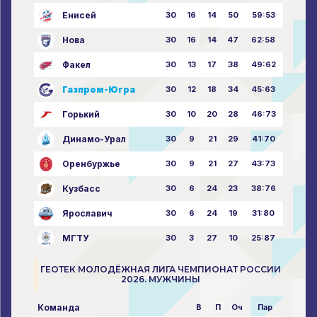
Енисей
30
16
14
50
59:53
Нова
30
16
14
47
62:58
Факел
30
13
17
38
49:62
Газпром-Югра
30
12
18
34
45:63
Горький
30
10
20
28
46:73
Динамо-Урал
30
9
21
29
41:70
Оренбуржье
30
9
21
27
43:73
Кузбасс
30
6
24
23
38:76
Ярославич
30
6
24
19
31:80
МГТУ
30
3
27
10
25:87
ГЕОТЕК МОЛОДЁЖНАЯ ЛИГА ЧЕМПИОНАТ РОССИИ
2026. МУЖЧИНЫ
Команда
В
П
Оч
Пар