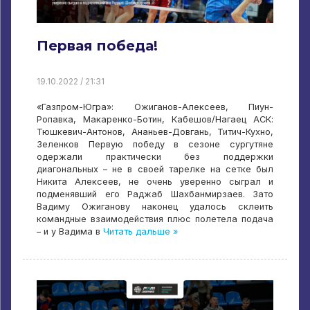
Первая победа!
19.10.2022 / 21:31
«Газпром-Югра»: Ожиганов-Алексеев, Пиун-
Ропавка, Макаренко-Ботин, Кабешов/Нагаец АСК:
Тюшкевич-Антонов, Ананьев-Довгань, Титич-Кухно,
Зеленков Первую победу в сезоне сургутяне
одержали практически без поддержки
диагональных – не в своей тарелке на сетке был
Никита Алексеев, не очень уверенно сыграл и
подменявший его Раджаб Шахбанмирзаев. Зато
Вадиму Ожиганову наконец удалось склеить
командные взаимодействия плюс полетела подача
– и у Вадима в
Читать дальше »