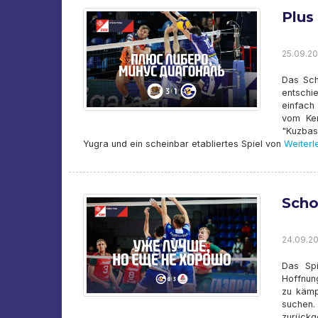
Plus
25.09.20
Das Sch
entschi
einfach
vom Kem
"Kuzbas
Yugra und ein scheinbar etabliertes Spiel von
Weiterl
Scho
24.09.20
Das Spi
Hoffnun
zu kämp
suchen.
zurückge