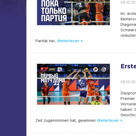
09.10.202
Im erst
Kemerov
Diagona
Schwarz
reduzie
Parität her,
Weiterlesen »
Erst
08.10.202
Gazprom
Premier
Vorrund
haben. D
Geschic
Zeit zugenommen hat, gewinnen
Weiterlesen »