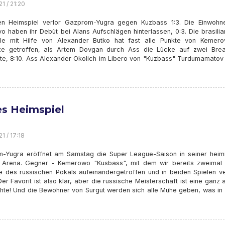
1 / 21:20
en Heimspiel verlor Gazprom-Yugra gegen Kuzbass 1:3. Die Einwohn
o haben ihr Debüt bei Alans Aufschlägen hinterlassen, 0:3. Die brasili
le mit Hilfe von Alexander Butko hat fast alle Punkte von Kemero
e getroffen, als Artem Dovgan durch Ass die Lücke auf zwei Brea
rte, 8:10. Ass Alexander Okolich im Libero von "Kuzbass" Turdumamatov 
es Heimspiel
1 / 17:18
-Yugra eröffnet am Samstag die Super League-Saison in seiner heim
 Arena. Gegner - Kemerowo "Kusbass", mit dem wir bereits zweimal 
e des russischen Pokals aufeinandergetroffen und in beiden Spielen ve
er Favorit ist also klar, aber die russische Meisterschaft ist eine ganz
hte! Und die Bewohner von Surgut werden sich alle Mühe geben, was in l