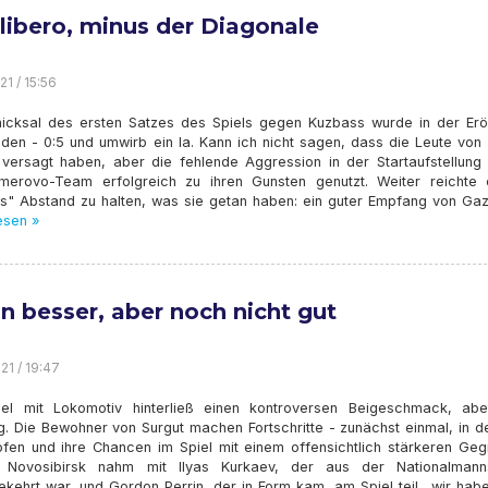
 libero, minus der Diagonale
21 / 15:56
icksal des ersten Satzes des Spiels gegen Kuzbass wurde in der Erö
eden - 0:5 und umwirb ein la. Kann ich nicht sagen, dass die Leute von
 versagt haben, aber die fehlende Aggression in der Startaufstellung
erovo-Team erfolgreich zu ihren Gunsten genutzt. Weiter reichte 
s" Abstand zu halten, was sie getan haben: ein guter Empfang von Ga
esen »
n besser, aber noch nicht gut
21 / 19:47
el mit Lokomotiv hinterließ einen kontroversen Beigeschmack, ab
g. Die Bewohner von Surgut machen Fortschritte - zunächst einmal, in d
fen und ihre Chancen im Spiel mit einem offensichtlich stärkeren Geg
 Novosibirsk nahm mit Ilyas Kurkaev, der aus der Nationalmann
kehrt war, und Gordon Perrin, der in Form kam, am Spiel teil., wir haben