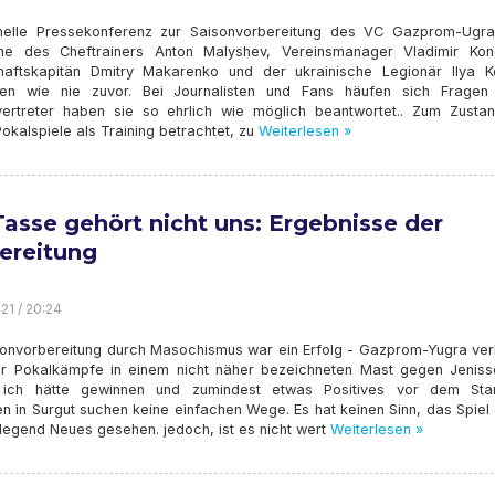
onelle Pressekonferenz zur Saisonvorbereitung des VC Gazprom-Ugra
me des Cheftrainers Anton Malyshev, Vereinsmanager Vladimir Kon
aftskapitän Dmitry Makarenko und der ukrainische Legionär Ilya K
en wie nie zuvor. Bei Journalisten und Fans häufen sich Fragen
vertreter haben sie so ehrlich wie möglich beantwortet.. Zum Zusta
alspiele als Training betrachtet, zu
Weiterlesen »
Tasse gehört nicht uns: Ergebnisse der
ereitung
21 / 20:24
sonvorbereitung durch Masochismus war ein Erfolg - Gazprom-Yugra ver
r Pokalkämpfe in einem nicht näher bezeichneten Mast gegen Jenisse
 ich hätte gewinnen und zumindest etwas Positives vor dem Sta
 in Surgut suchen keine einfachen Wege. Es hat keinen Sinn, das Spiel
legend Neues gesehen. jedoch, ist es nicht wert
Weiterlesen »