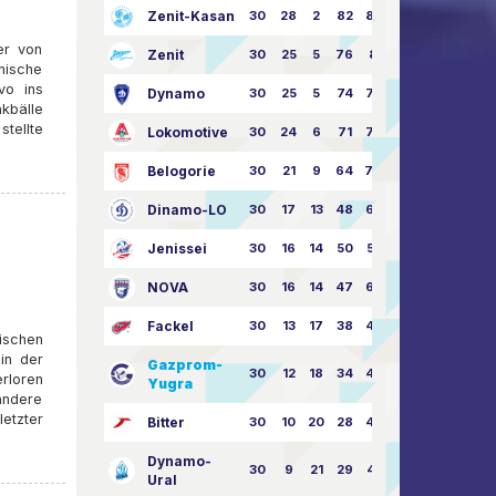
Zenit-Kasan
30
28
2
82
87:24
er von
Zenit
30
25
5
76
81:21
anische
vo ins
Dynamo
30
25
5
74
79:26
kbälle
stellte
Lokomotive
30
24
6
71
77:33
Belogorie
30
21
9
64
70:40
Dinamo-LO
30
17
13
48
63:57
Jenissei
30
16
14
50
59:53
NOVA
30
16
14
47
62:58
Fackel
30
13
17
38
49:62
ischen
in der
Gazprom-
30
12
18
34
45:63
rloren
Yugra
 andere
etzter
Bitter
30
10
20
28
46:73
Dynamo-
30
9
21
29
41:70
Ural