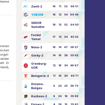
lweise
Zenit-2
19
11
52
68:51
YUKIOR
18
12
54
64:46
SSHOR
18
12
52
64:50
Samotlor
Fackel
17
13
54
65:52
Yamal
renen
Nova-2
16
14
47
58:57
ischen
Surgut-
Gorky-2
14
16
38
50:63
exander
ft. Er
Orenburg-
12
18
34
49:67
nland),
UOR
Belogorie-2
11
19
30
44:71
Dinamo-
6
24
23
36:75
Bašgau
Kuzbass-2
6
24
18
35:82
Enisey-2
4
26
15
25:82