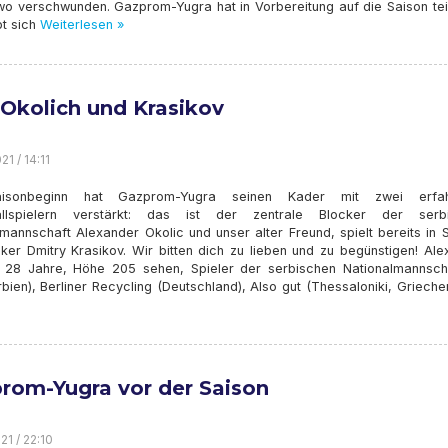
wo verschwunden. Gazprom-Yugra hat in Vorbereitung auf die Saison tei
t sich
Weiterlesen »
 Okolich und Krasikov
1 / 14:11
isonbeginn hat Gazprom-Yugra seinen Kader mit zwei erfah
ballspielern verstärkt: das ist der zentrale Blocker der serb
mannschaft Alexander Okolic und unser alter Freund, spielt bereits in 
iker Dmitry Krasikov. Wir bitten dich zu lieben und zu begünstigen! Al
: 28 Jahre, Höhe 205 sehen, Spieler der serbischen Nationalmannscha
ien), Berliner Recycling (Deutschland), Also gut (Thessaloniki, Grieche
rom-Yugra vor der Saison
21 / 22:10