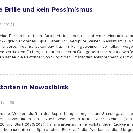
e Brille und kein Pessimismus
1 / 19:21
 eine Punktzahl auf der Anzeigetafel, aber es gibt einen eindruck vom 
-Yugra verlorenes Spiel, aber ich verspüre keinen Pessimismus v
g unseres Teams. Lokomotiv hat im Fall gewonnen, vor allem weg
den verrückten Futters, in dem es unseren Gastgebern nichts vorzuwerfe
en sahen die Bewohner von Surgut den Umständen entsprechend ganz gu
starten in Nowosibirsk
1 / 14:56
sische Meisterschaft in der Super League beginnt am Samstag, an die
ere Erwartungen hat. Nach zwei zerknitterten Jahreszeiten (Da
20 und Start 2020/2021) Fans warten auf eine vollständige Rückkehr a
n, Mannschaften - Spiele ohne Blick auf die Pandemie, die, ?brigen