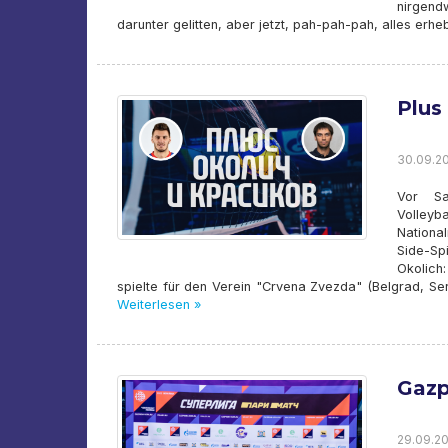
nirgend
darunter gelitten, aber jetzt, pah-pah-pah, alles erheb
Plus
30.09.202
Vor Sa
Volley
National
Side-Sp
Okolich
spielte für den Verein "Crvena Zvezda" (Belgrad, Serb
Weiterlesen »
Gazp
29.09.20