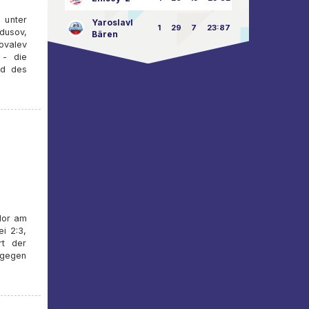
 unter
Yaroslavl
1
29
7
23:87
dusov,
Bären
ovalev
 - die
nd des
lor am
i 2:3,
rt der
 gegen