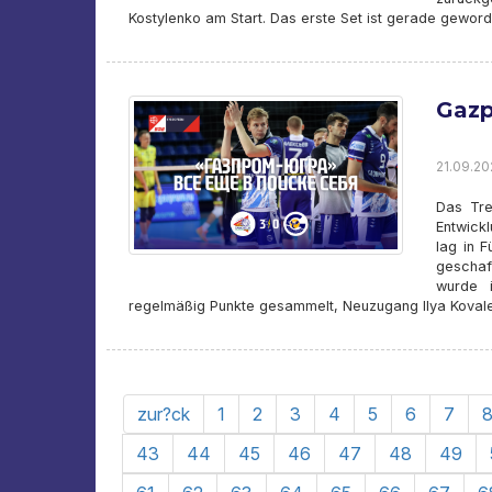
Kostylenko am Start. Das erste Set ist gerade gewor
Gazp
21.09.202
Das Tre
Entwick
lag in 
geschaf
wurde 
regelmäßig Punkte gesammelt, Neuzugang Ilya Kovalev 
zur?ck
1
2
3
4
5
6
7
43
44
45
46
47
48
49