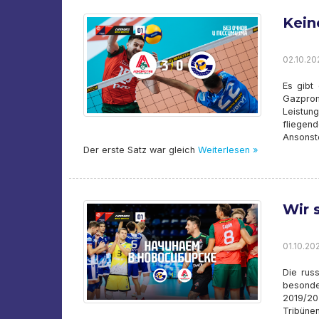
Kein
02.10.202
Es gibt
Gazprom
Leistun
fliegen
Ansonst
Der erste Satz war gleich
Weiterlesen »
Wir 
01.10.202
Die rus
besond
2019/20
Tribüne