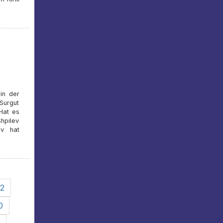
in der
Surgut
Hat es
hpilev
ev hat
2
0