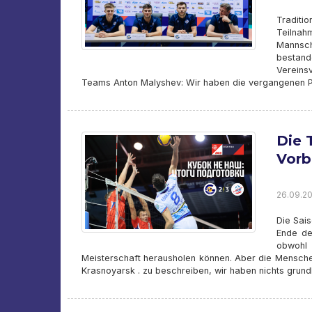
Traditi
Teilnah
Mannsch
bestand
Vereins
Teams Anton Malyshev: Wir haben die vergangenen Pok
Die 
Vorb
26.09.20
Die Sai
Ende de
obwohl
Meisterschaft herausholen können. Aber die Menschen
Krasnoyarsk . zu beschreiben, wir haben nichts grund