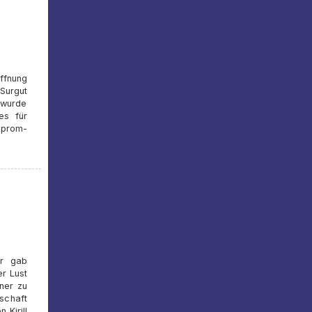
ffnung
 Surgut
 wurde
es für
zprom-
er gab
er Lust
ner zu
schaft
 Kirill