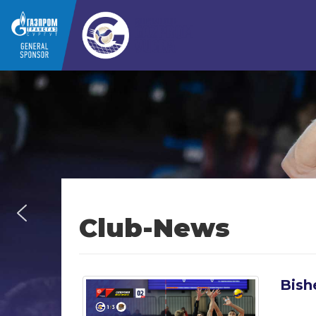
Club-News
Bish