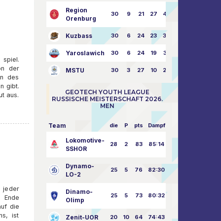
Region
30
9
21
27
43:73
Orenburg
Kuzbass
30
6
24
23
38:76
Yaroslawich
30
6
24
19
31:80
spiel.
on der
MSTU
30
3
27
10
25:87
en des
n gibt.
GEOTECH YOUTH LEAGUE
t aus.
RUSSISCHE MEISTERSCHAFT 2026.
MEN
Team
die
P
pts
Dampf
Lokomotive-
28
2
83
85:14
SSHOR
Dynamo-
25
5
76
82:30
LO-2
 jeder
Dinamo-
25
5
73
80:32
s Ende
Olimp
uf die
s, ist
Zenit-UOR
20
10
64
74:43