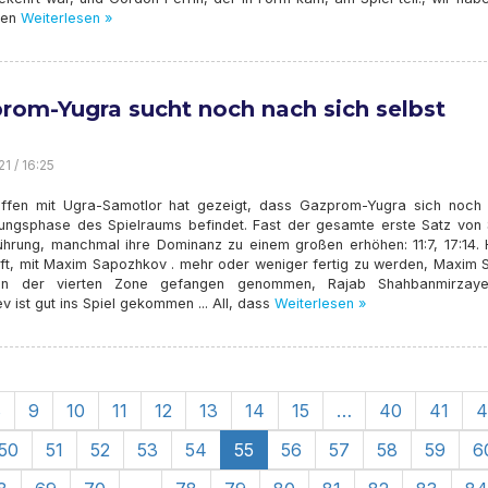
den
Weiterlesen »
rom-Yugra sucht noch nach sich selbst
1 / 16:25
ffen mit Ugra-Samotlor hat gezeigt, dass Gazprom-Yugra sich noch 
lungsphase des Spielraums befindet. Fast der gesamte erste Satz von 
Führung, manchmal ihre Dominanz zu einem großen erhöhen: 11:7, 17:14. 
ft, mit Maxim Sapozhkov . mehr oder weniger fertig zu werden, Maxim S
in der vierten Zone gefangen genommen, Rajab Shahbanmirzay
ist gut ins Spiel gekommen ... All, dass
Weiterlesen »
8
9
10
11
12
13
14
15
…
40
41
4
50
51
52
53
54
55
56
57
58
59
6