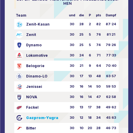
MEN
Team
und
die
P
pts
Dampf
Zenit-Kasan
30
28
2
82
87:24
Zenit
30
25
5
76
81:21
Dynamo
30
25
5
74
79:26
Lokomotive
30
24
6
71
77:33
Belogorie
30
21
9
64
70:40
Dinamo-LO
30
17
13
48
63:57
Jenissei
30
16
14
50
59:53
NOVA
30
16
14
47
62:58
Fackel
30
13
17
38
49:62
Gazprom-Yugra
30
12
18
34
45:63
Bitter
30
10
20
28
46:73