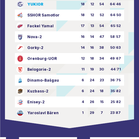
YUKIOR
18
12
54
64:46
SSHOR Samotlor
18
12
52
64:50
Fackel Yamal
17
13
54
65:52
Nova-2
16
14
47
58:57
Gorky-2
14
16
38
50:63
Orenburg-UOR
12
18
34
49:67
Belogorie-2
11
19
30
44:71
Dinamo-Bašgau
6
24
23
36:75
Kuzbass-2
6
24
18
35:82
Enisey-2
4
26
15
25:82
Yaroslavl Bären
1
29
7
23:87