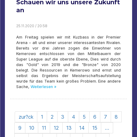
Schauen wir uns unsere Zukunft
an
25.11.2020 / 20:58
Am Freitag spielen wir mit Kuzbass in der Premier
Arena – alt und einer unserer interessantesten Rivalen.
Bereits vor drei Jahren zogen die Einwohner von
Kemerowo entschlossen von den Mittelbauern der
Super League auf die oberste Ebene, Dies wird durch
das "Gold" von 2019 und die "Bronze" von 2020
belegt. Die Ressourcen in Kemerowo sind ernst und
selbst das Ergebnis der Meisterschaftsaufstellung
wurde für das Team kein großes Problem. Eine andere
Sache,
Weiterlesen »
zur?ck
1
2
3
4
5
6
7
8
9
10
11
12
13
14
15
…