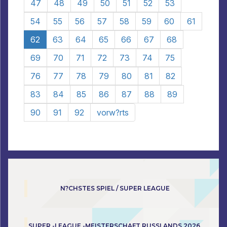
47
48
49
50
51
52
53
54
55
56
57
58
59
60
61
62
63
64
65
66
67
68
69
70
71
72
73
74
75
76
77
78
79
80
81
82
83
84
85
86
87
88
89
90
91
92
vorw?rts
N?CHSTES SPIEL / SUPER LEAGUE
SUPER -LEAGUE -MEISTERSCHAFT RUSSLANDS 2026.