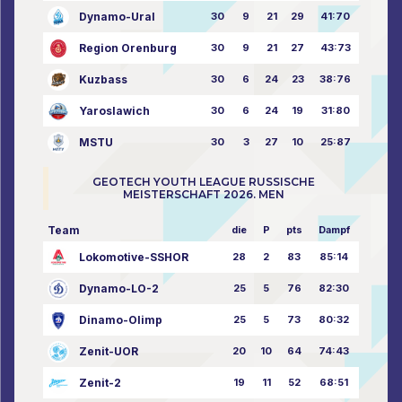
Dynamo-Ural
30
9
21
29
41:70
Region Orenburg
30
9
21
27
43:73
Kuzbass
30
6
24
23
38:76
Yaroslawich
30
6
24
19
31:80
MSTU
30
3
27
10
25:87
GEOTECH YOUTH LEAGUE RUSSISCHE
MEISTERSCHAFT 2026. MEN
Team
die
P
pts
Dampf
Lokomotive-SSHOR
28
2
83
85:14
Dynamo-LO-2
25
5
76
82:30
Dinamo-Olimp
25
5
73
80:32
Zenit-UOR
20
10
64
74:43
Zenit-2
19
11
52
68:51