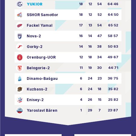
YUKIOR
18
12
54
64:46
SSHOR Samotlor
18
12
52
64:50
Fackel Yamal
17
13
54
65:52
Nova-2
16
14
47
58:57
Gorky-2
14
16
38
50:63
Orenburg-UOR
12
18
34
49:67
Belogorie-2
11
19
30
44:71
Dinamo-Bašgau
6
24
23
36:75
Kuzbass-2
6
24
18
35:82
Enisey-2
4
26
15
25:82
Yaroslavl Bären
1
29
7
23:87