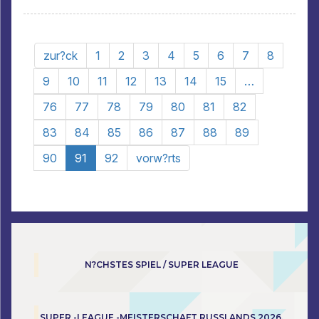
zur?ck
1
2
3
4
5
6
7
8
9
10
11
12
13
14
15
…
76
77
78
79
80
81
82
83
84
85
86
87
88
89
90
91
92
vorw?rts
N?CHSTES SPIEL / SUPER LEAGUE
SUPER -LEAGUE -MEISTERSCHAFT RUSSLANDS 2026.