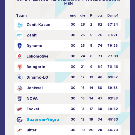
MEN
Team
und
die
P
pts
Dampf
Zenit-Kasan
30
28
2
82
87:24
Zenit
30
25
5
76
81:21
Dynamo
30
25
5
74
79:26
Lokomotive
30
24
6
71
77:33
Belogorie
30
21
9
64
70:40
Dinamo-LO
30
17
13
48
63:57
Jenissei
30
16
14
50
59:53
NOVA
30
16
14
47
62:58
Fackel
30
13
17
38
49:62
Gazprom-Yugra
30
12
18
34
45:63
Bitter
30
10
20
28
46:73