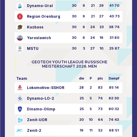
Dynamo-Ural
30
9
21
29
41:70
Region Orenburg
30
9
21
27
43:73
Kuzbass
30
6
24
23
38:76
Yaroslawich
30
6
24
19
31:80
MSTU
30
3
27
10
25:87
GEOTECH YOUTH LEAGUE RUSSISCHE
MEISTERSCHAFT 2026. MEN
Team
die
P
pts
Dampf
Lokomotive-SSHOR
28
2
83
85:14
Dynamo-LO-2
25
5
76
82:30
Dinamo-Olimp
25
5
73
80:32
Zenit-UOR
20
10
64
74:43
Zenit-2
19
11
52
68:51