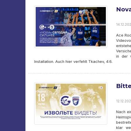
Nova
14.12.202
Ace Rodi
Videovo
entsteh
Versiche
in der 
Installation. Auch hier verfehlt Tkachev, 4:6.
Bitt
12.12.202
Nach ei
Heimsp
bestrei
klar we