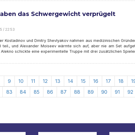
haben das Schwergewicht verprügelt
5 / 22:53
er Kostadinov und Dmitry Shevlyakov nahmen aus medizinischen Gründen
l teil., und Alexander Moiseev wärmte sich auf, aber nie am Set aufget
 Alekno schickte eine experimentelle Truppe mit drei zusätzlichen Spiele
8
9
10
11
12
13
14
15
16
17
18
1
83
84
85
86
87
88
89
90
91
92