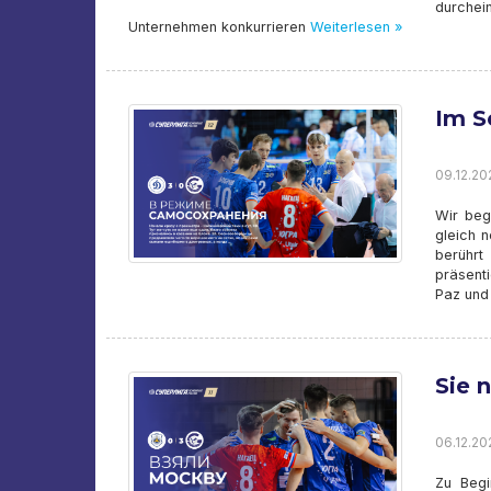
durchei
Unternehmen konkurrieren
Weiterlesen »
Im S
09.12.20
Wir beg
gleich 
berührt
präsenti
Paz und
Sie 
06.12.20
Zu Begi