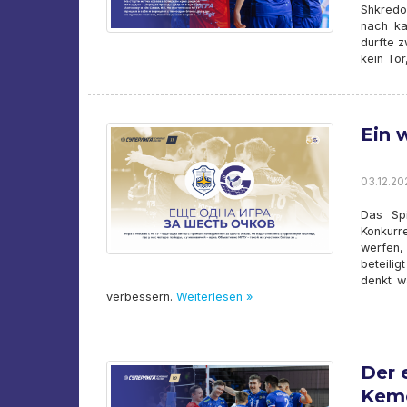
Shkredo
nach ka
durfte z
kein Tor,
Ein 
03.12.202
Das Sp
Konkurr
werfen,
beteili
denkt w
verbessern.
Weiterlesen »
Der 
Kem