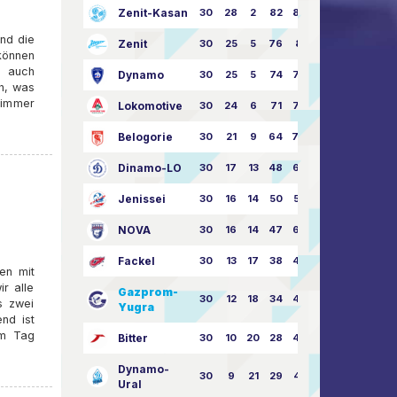
Zenit-Kasan
30
28
2
82
87:24
nd die
Zenit
30
25
5
76
81:21
können
e auch
Dynamo
30
25
5
74
79:26
h, was
e immer
Lokomotive
30
24
6
71
77:33
Belogorie
30
21
9
64
70:40
Dinamo-LO
30
17
13
48
63:57
Jenissei
30
16
14
50
59:53
NOVA
30
16
14
47
62:58
Fackel
30
13
17
38
49:62
len mit
r alle
Gazprom-
30
12
18
34
45:63
s zwei
Yugra
nd ist
em Tag
Bitter
30
10
20
28
46:73
Dynamo-
30
9
21
29
41:70
Ural