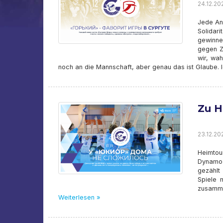
24.12.20
Jede An
Solidar
gewinne
gegen Z
wir, wah
noch an die Mannschaft, aber genau das ist Glaube. 
Zu H
23.12.20
Heimtou
Dynamo-
gezählt
Spiele 
zusamme
Weiterlesen »