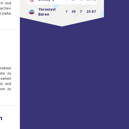
ch und
kachev
Yaroslavl
1
29
7
23:87
rzielte
Bären
rekten
ste zu
esehen
nd, und
ion zu
n