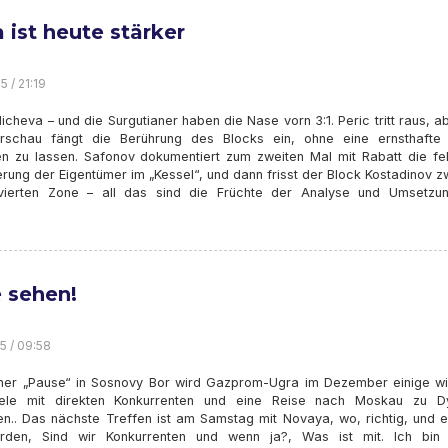
 ist heute stärker
5 / 21:19
cheva – und die Surgutianer haben die Nase vorn 3:1. Peric tritt raus, a
rschau fängt die Berührung des Blocks ein, ohne eine ernsthafte
en zu lassen. Safonov dokumentiert zum zweiten Mal mit Rabatt die fe
rung der Eigentümer im „Kessel“, und dann frisst der Block Kostadinov 
vierten Zone – all das sind die Früchte der Analyse und Umsetzu
e sehen!
5 / 09:58
ner „Pause“ in Sosnovy Bor wird Gazprom-Ugra im Dezember einige wi
iele mit direkten Konkurrenten und eine Reise nach Moskau zu 
ten.. Das nächste Treffen ist am Samstag mit Novaya, wo, richtig, und 
rden, Sind wir Konkurrenten und wenn ja?, Was ist mit. Ich bin