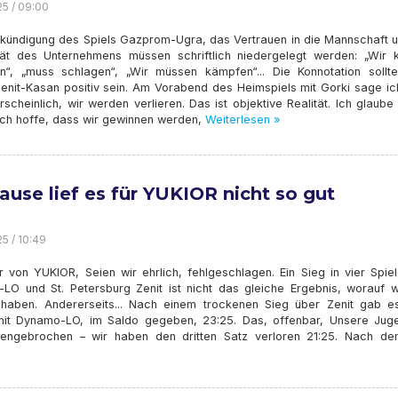
25 / 09:00
kündigung des Spiels Gazprom-Ugra, das Vertrauen in die Mannschaft u
ität des Unternehmens müssen schriftlich niedergelegt werden: „Wir 
n“, „muss schlagen“, „Wir müssen kämpfen“... Die Konnotation sollt
enit-Kasan positiv sein. Am Vorabend des Heimspiels mit Gorki sage ic
rscheinlich, wir werden verlieren. Das ist objektive Realität. Ich glaub
Ich hoffe, dass wir gewinnen werden,
Weiterlesen »
ause lief es für YUKIOR nicht so gut
25 / 10:49
r von YUKIOR, Seien wir ehrlich, fehlgeschlagen. Ein Sieg in vier Spie
LO und St. Petersburg Zenit ist nicht das gleiche Ergebnis, worauf wi
 haben. Andererseits... Nach einem trockenen Sieg über Zenit gab e
mit Dynamo-LO, im Saldo gegeben, 23:25. Das, offenbar, Unsere Juge
ngebrochen – wir haben den dritten Satz verloren 21:25. Nach d