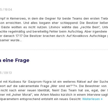
5 / 19:04
mpf in Kemerowo, in dem die Gegner für beide Teams den ersten Tieb
son erreichten. Und alles begann eher schleppend: Die Besitzer ließe
, Gäste wollten es nicht nutzen. Litvinov wählte das „rechte Bein“, Un
chte regelmäßig und bereitwillig Fehler beim Aufschlag. Aber irgendwie
er danach 17:17 Die Besitzer brachen durch: Auf Kovalikovs Aufschläge 
gsamer wurde...
 eine Frage
5 / 09:13
el mit Kuzbass für Gazprom-Yugra ist ein weiteres Rätsel auf der Such
wort auf die sakramentale Frage „Wer sind wir?“?». Die Bewohner von 
 nicht nach einer neuen Identität, Nein! Das Team hat sie, egal, der f
einer mit „hoher Moral“, wie Artem Masko kürzlich in einem Interview sag
elparametern entsprechend entsteht ein neues Gesicht:
Weiterlesen »