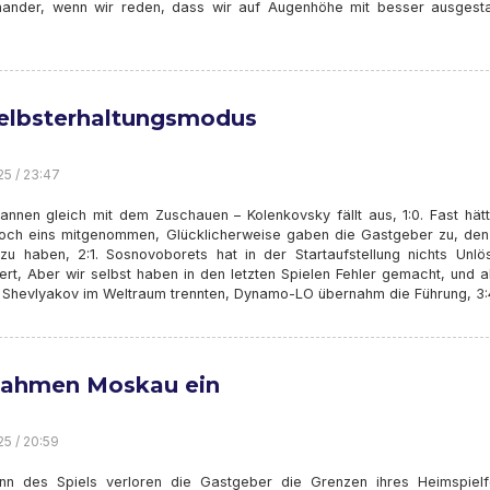
nander, wenn wir reden, dass wir auf Augenhöhe mit besser ausgesta
elbsterhaltungsmodus
25 / 23:47
annen gleich mit dem Zuschauen – Kolenkovsky fällt aus, 1:0. Fast hätt
noch eins mitgenommen, Glücklicherweise gaben die Gastgeber zu, den
 zu haben, 2:1. Sosnovoborets hat in der Startaufstellung nichts Unlö
ert, Aber wir selbst haben in den letzten Spielen Fehler gemacht, und a
 Shevlyakov im Weltraum trennten, Dynamo-LO übernahm die Führung, 3:
nahmen Moskau ein
25 / 20:59
nn des Spiels verloren die Gastgeber die Grenzen ihres Heimspielf