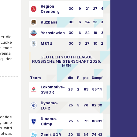
Region
30
9
21
27
43:73
Orenburg
Kuzbass
30
6
24
23
38:76
Yaroslawich
30
6
24
19
31:80
ber die
 Lücke
MSTU
30
3
27
10
25:87
hlende
zweimal
GEOTECH YOUTH LEAGUE
ng der
RUSSISCHE MEISTERSCHAFT 2026.
MEN
Team
die
P
pts
Dampf
Lokomotive-
28
2
83
85:14
SSHOR
Dynamo-
25
5
76
82:30
LO-2
chtige
Dinamo-
25
5
73
80:32
Dynamo
Olimp
es wird
 etwas
Zenit-UOR
20
10
64
74:43