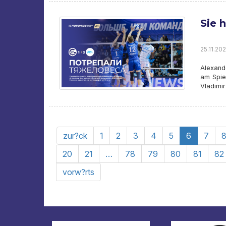
Sie 
25.11.202
Alexand
am Spie
Vladimir
zur?ck
1
2
3
4
5
6
7
20
21
…
78
79
80
81
82
vorw?rts