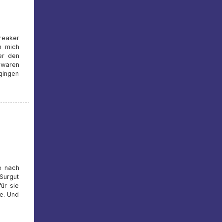
reaker
n mich
ter den
 waren
gingen
e nach
Surgut
ür sie
te. Und