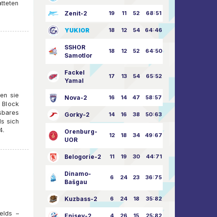
tteten
Zenit-2
19
11
52
68:51
YUKIOR
18
12
54
64:46
SSHOR
18
12
52
64:50
Samotlor
Fackel
17
13
54
65:52
Yamal
en sie
Nova-2
16
14
47
58:57
 Block
sbares
Gorky-2
14
16
38
50:63
ls sich
4.
Orenburg-
12
18
34
49:67
UOR
Belogorie-2
11
19
30
44:71
Dinamo-
6
24
23
36:75
Bašgau
Kuzbass-2
6
24
18
35:82
elds –
Enisey-2
4
26
15
25:82