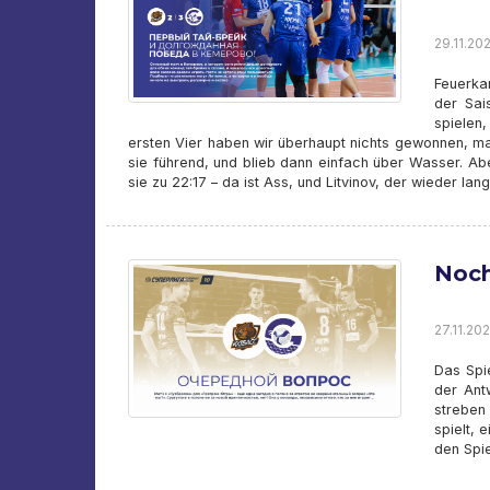
29.11.202
Feuerka
der Sai
spielen
ersten Vier haben wir überhaupt nichts gewonnen, ma
sie führend, und blieb dann einfach über Wasser. Ab
sie zu 22:17 – da ist Ass, und Litvinov, der wieder lan
Noch
27.11.202
Das Spi
der Ant
streben
spielt, 
den Spi