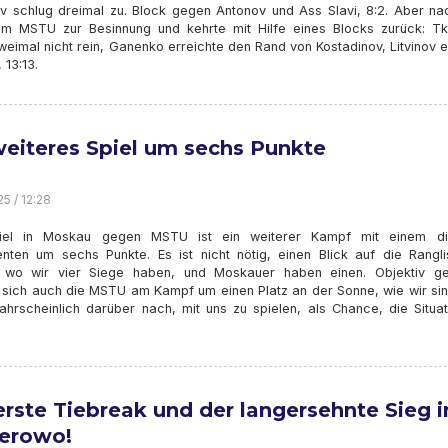
v schlug dreimal zu. Block gegen Antonov und Ass Slavi, 8:2. Aber na
m MSTU zur Besinnung und kehrte mit Hilfe eines Blocks zurück: T
weimal nicht rein, Ganenko erreichte den Rand von Kostadinov, Litvinov e
 13:13.
weiteres Spiel um sechs Punkte
5 / 12:28
iel in Moskau gegen MSTU ist ein weiterer Kampf mit einem di
enten um sechs Punkte. Es ist nicht nötig, einen Blick auf die Rangli
 wo wir vier Siege haben, und Moskauer haben einen. Objektiv g
gt sich auch die MSTU am Kampf um einen Platz an der Sonne, wie wir si
ahrscheinlich darüber nach, mit uns zu spielen, als Chance, die Situat
erste Tiebreak und der langersehnte Sieg i
erowo!