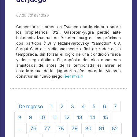
07.09.2018 / 10:39
Comenzar un torneo en Tyumen con la victoria sobre
los propietarios (3:2), Gazprom-yugra perdió ante
Lokomotiv-Izumrud de Yekaterinburg en los próximos
dos partidos (1:3) y Nizhnevartovsky "Samotlor" 0:3.
Surgut Club es tradicionalmente difícil de rodar en la
temporada, Sin forzar el logro de una condición física
y del juego óptima. El propósito de tales concursos
amistosos de antes de la temporada es mirar el
estado actual de los jugadores., Restaurar los viejos o
construir un nuevo juego
leer m?s »
De regreso
1
2
3
4
5
6
7
8
9
10
11
12
13
14
15
…
76
77
78
79
80
81
82