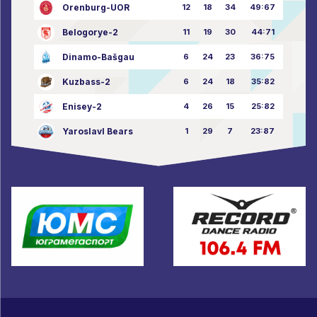
Orenburg-UOR
12
18
34
49:67
Belogorye-2
11
19
30
44:71
Dinamo-Bašgau
6
24
23
36:75
Kuzbass-2
6
24
18
35:82
Enisey-2
4
26
15
25:82
Yaroslavl Bears
1
29
7
23:87