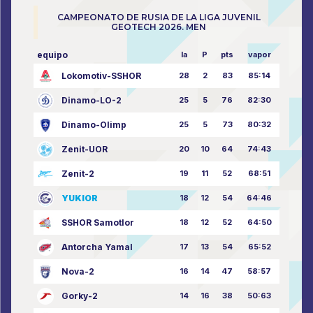
CAMPEONATO DE RUSIA DE LA LIGA JUVENIL
GEOTECH 2026. MEN
equipo
la
P
pts
vapor
Lokomotiv-SSHOR
28
2
83
85:14
Dinamo-LO-2
25
5
76
82:30
Dinamo-Olimp
25
5
73
80:32
Zenit-UOR
20
10
64
74:43
Zenit-2
19
11
52
68:51
YUKIOR
18
12
54
64:46
SSHOR Samotlor
18
12
52
64:50
Antorcha Yamal
17
13
54
65:52
Nova-2
16
14
47
58:57
Gorky-2
14
16
38
50:63