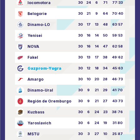
locomotora
30
24
6
71
77:33
Belogorie
30
21
9
64
70:40
Dinamo-LO
30
17
13
48
63:57
Yenisei
30
16
14
50
59:53
NOVA
30
16
14
47
62:58
Fakel
30
13
17
38
49:62
Gazprom-Yugra
30
12
18
34
45:63
Amargo
30
10
20
28
46:73
Dinamo-Ural
30
9
21
29
41:70
Región de Oremburgo
30
9
21
27
43:73
Kuzbass
30
6
24
23
38:76
Yaroslavich
30
6
24
19
31:80
MSTU
30
3
27
10
25:87