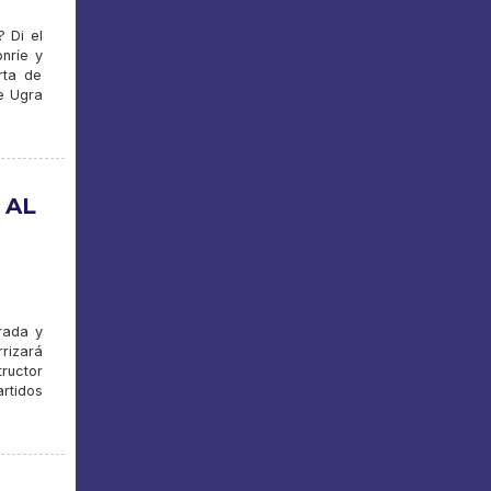
? Di el
nríe y
rta de
de Ugra
 AL
rada y
rizará
tructor
rtidos