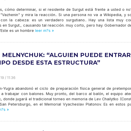
s, cómo determinar, si el residente de Surgut está frente a usted o no
"Vazhenin" y mira la reacción.. Si una persona no va a Wikipedia, y so
 con la cabeza: es un verdadero surgutiano.. Hay una lista muy co
os en Surgut., causando tal reacción. muy corto, pero hay. Gobernador 
 "Este es un hombre
leer m?s »
I MELNYCHUK: “ALGUIEN PUEDE ENTRAR
IPO DESDE ESTA ESTRUCTURA”
19 / 11:36
-Yugra abandonó el ciclo de preparación física general de pretempo
a trabajar con balones. Muy pronto, del barco al balón, el equipo ater
, donde jugará el tradicional torneo en memoria de Lev Chailytko (Cons
 San Petersburgo, en el Memorial Vyacheslav Platonov. Es en estos pa
m?s »