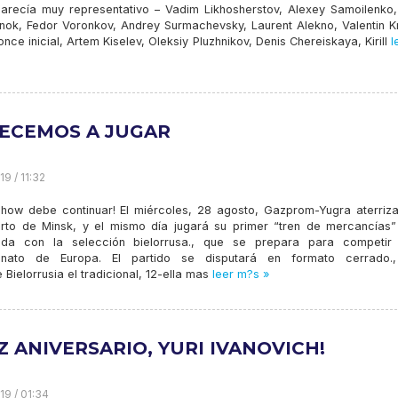
arecía muy representativo – Vadim Likhosherstov, Alexey Samoilenko,
ok, Fedor Voronkov, Andrey Surmachevsky, Laurent Alekno, Valentin Kr
nce inicial, Artem Kiselev, Oleksiy Pluzhnikov, Denis Chereiskaya, Kirill
l
ECEMOS A JUGAR
9 / 11:32
 show debe continuar! El miércoles, 28 agosto, Gazprom-Yugra aterriza
rto de Minsk, y el mismo día jugará su primer “tren de mercancías”
da con la selección bielorrusa., que se prepara para competir
nato de Europa. El partido se disputará en formato cerrado.
e Bielorrusia el tradicional, 12-ella mas
leer m?s »
Z ANIVERSARIO, YURI IVANOVICH!
19 / 01:34