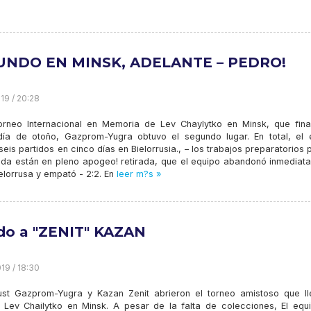
UNDO EN MINSK, ADELANTE – PEDRO!
19 / 20:28
orneo Internacional en Memoria de Lev Chaylytko en Minsk, que final
día de otoño, Gazprom-Yugra obtuvo el segundo lugar. En total, el 
seis partidos en cinco días en Bielorrusia., – los trabajos preparatorios 
da están en pleno apogeo! retirada, que el equipo abandonó inmediat
elorrusa y empató - 2:2. En
leer m?s »
do a "ZENIT" KAZAN
19 / 18:30
st Gazprom-Yugra y Kazan Zenit abrieron el torneo amistoso que ll
 Lev Chailytko en Minsk. A pesar de la falta de colecciones, El equ