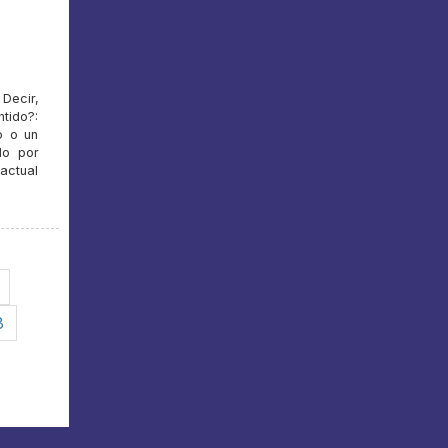
 Decir,
tido?:
o o un
do por
 actual
3