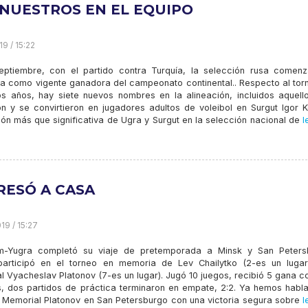
 NUESTROS EN EL EQUIPO
9 / 15:22
eptiembre, con el partido contra Turquía, la selección rusa comenz
a como vigente ganadora del campeonato continental.. Respecto al tor
s años, hay siete nuevos nombres en la alineación, incluidos aquell
on y se convirtieron en jugadores adultos de voleibol en Surgut Igor K
n más que significativa de Ugra y Surgut en la selección nacional de
l
RESÓ A CASA
19 / 15:27
-Yugra completó su viaje de pretemporada a Minsk y San Peters
articipó en el torneo en memoria de Lev Chailytko (2-es un lugar
 Vyacheslav Platonov (7-es un lugar). Jugó 10 juegos, recibió 5 gana c
s, dos partidos de práctica terminaron en empate, 2:2. Ya hemos habl
l Memorial Platonov en San Petersburgo con una victoria segura sobre
l