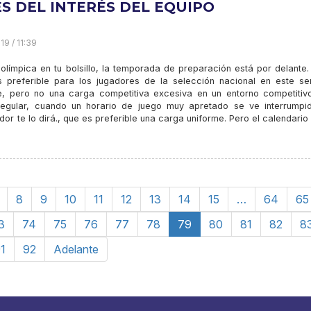
ES DEL INTERÉS DEL EQUIPO
19 / 11:39
olímpica en tu bolsillo, la temporada de preparación está por delante.
 preferible para los jugadores de la selección nacional en este sen
e, pero no una carga competitiva excesiva en un entorno competitiv
rregular, cuando un horario de juego muy apretado se ve interrumpi
r te lo dirá., que es preferible una carga uniforme. Pero el calendario
8
9
10
11
12
13
14
15
…
64
65
3
74
75
76
77
78
79
80
81
82
8
1
92
Adelante