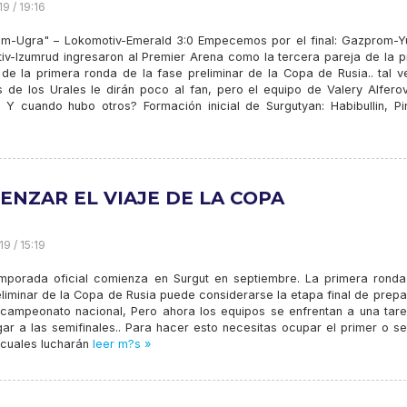
9 / 19:16
m-Ugra" – Lokomotiv-Emerald 3:0 Empecemos por el final: Gazprom-Y
iv-Izumrud ingresaron al Premier Arena como la tercera pareja de la p
 de la primera ronda de la fase preliminar de la Copa de Rusia.. tal v
 de los Urales le dirán poco al fan, pero el equipo de Valery Alferov
 Y cuando hubo otros? Formación inicial de Surgutyan: Habibullin, Pir
ENZAR EL VIAJE DE LA COPA
9 / 15:19
emporada oficial comienza en Surgut en septiembre. La primera ronda
eliminar de la Copa de Rusia puede considerarse la etapa final de prep
 campeonato nacional, Pero ahora los equipos se enfrentan a una tar
egar a las semifinales.. Para hacer esto necesitas ocupar el primer o 
 cuales lucharán
leer m?s »