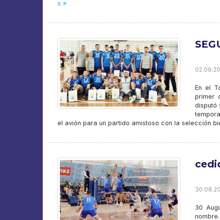
s »
SEG
02.09.20
En el T
primer 
disputó 
tempora
el avión para un partido amistoso con la selección bi
cedi
30.08.20
30 Augu
nombre.