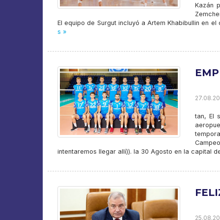
Kazán p
Zemchen
El equipo de Surgut incluyó a Artem Khabibullin en el o
s »
EMP
27.08.201
tan, El
aeropue
tempora
Campeo
intentaremos llegar allí)). la 30 Agosto en la capital d
FELI
25.08.20