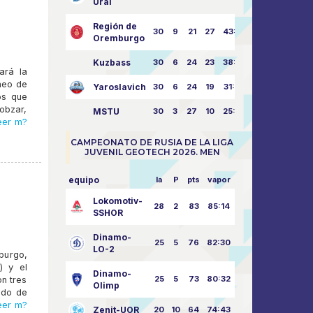
Ural
Región de
30
9
21
27
43:73
Oremburgo
Kuzbass
30
6
24
23
38:76
ará la
neo de
Yaroslavich
30
6
24
19
31:80
os que
obzar,
MSTU
30
3
27
10
25:87
eer m?
CAMPEONATO DE RUSIA DE LA LIGA
JUVENIL GEOTECH 2026. MEN
equipo
la
P
pts
vapor
Lokomotiv-
28
2
83
85:14
SSHOR
Dinamo-
25
5
76
82:30
LO-2
burgo,
) y el
Dinamo-
25
5
73
80:32
on tres
Olimp
ado de
eer m?
Zenit-UOR
20
10
64
74:43