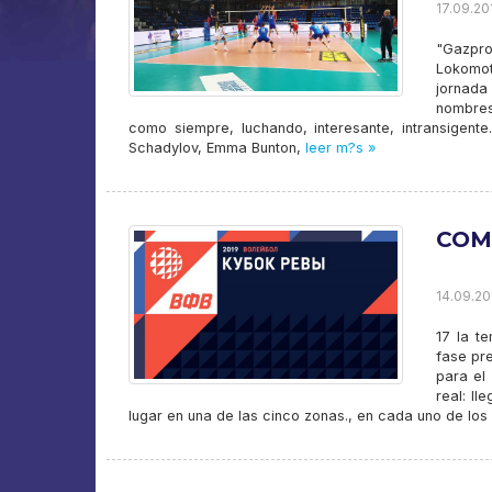
17.09.201
"Gazpro
Lokomot
jornada
nombres
como siempre, luchando, interesante, intransigente.
Schadylov, Emma Bunton,
leer m?s »
COM
14.09.201
17 la t
fase pr
para el
real: ll
lugar en una de las cinco zonas., en cada uno de los