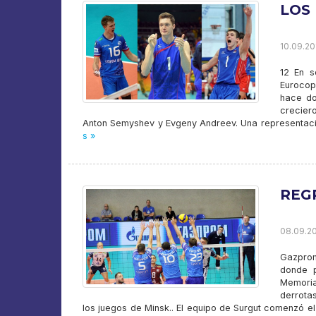
LOS
10.09.201
12 En s
Eurocop
hace do
crecier
Anton Semyshev y Evgeny Andreev. Una representació
s »
REG
08.09.20
Gazprom
donde p
Memorial
derrota
los juegos de Minsk.. El equipo de Surgut comenzó e