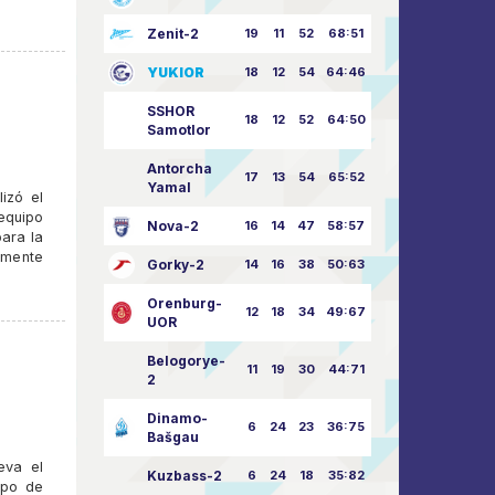
Zenit-2
19
11
52
68:51
YUKIOR
18
12
54
64:46
SSHOR
18
12
52
64:50
Samotlor
Antorcha
17
13
54
65:52
Yamal
izó el
equipo
Nova-2
16
14
47
58:57
para la
amente
Gorky-2
14
16
38
50:63
Orenburg-
12
18
34
49:67
UOR
Belogorye-
11
19
30
44:71
2
Dinamo-
6
24
23
36:75
Bašgau
eva el
Kuzbass-2
6
24
18
35:82
ipo de