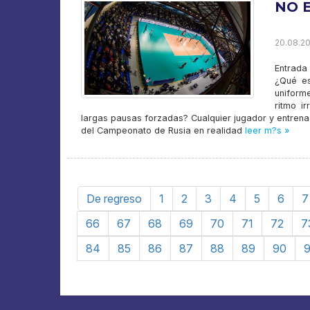
NO 
20.08.20
Entrada 
¿Qué es
uniform
ritmo i
largas pausas forzadas? Cualquier jugador y entrenado
del Campeonato de Rusia en realidad
leer m?s »
De regreso
1
2
3
4
5
6
7
66
67
68
69
70
71
72
7
84
85
86
87
88
89
90
9