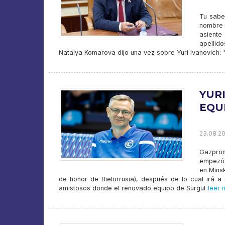
Tu sabe
nombre 
asiente
apellid
Natalya Komarova dijo una vez sobre Yuri Ivanovich:
YUR
EQU
23.08.20
Gazprom
empezó 
en Minsk
de honor de Bielorrusia), después de lo cual irá a
amistosos donde el renovado equipo de Surgut
leer 