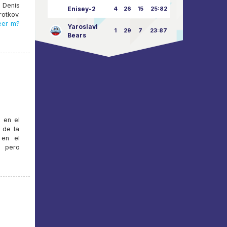
 Denis
Enisey-2
4
26
15
25:82
otkov.
eer m?
Yaroslavl
1
29
7
23:87
Bears
 en el
 de la
 en el
, pero