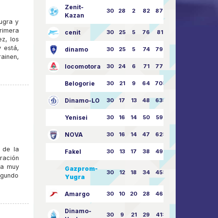
Zenit-
30
28
2
82
87:24
Kazan
ugra y
rimera
cenit
30
25
5
76
81:21
ez, los
 está,
dinamo
30
25
5
74
79:26
ainen,
locomotora
30
24
6
71
77:33
Belogorie
30
21
9
64
70:40
Dinamo-LO
30
17
13
48
63:57
Yenisei
30
16
14
50
59:53
NOVA
30
16
14
47
62:58
 de la
Fakel
30
13
17
38
49:62
aración
ea muy
Gazprom-
30
12
18
34
45:63
segundo
Yugra
Amargo
30
10
20
28
46:73
Dinamo-
30
9
21
29
41:70