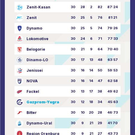
Zenit-Kasan
30
28
2
82
87:24
Zenit
30
25
5
76
81:21
Dynamo
30
25
5
74
79:26
Lokomotive
30
24
6
71
77:33
Belogorie
30
21
9
64
70:40
Dinamo-LO
30
17
13
48
63:57
Jenissei
30
16
14
50
59:53
NOVA
30
16
14
47
62:58
Fackel
30
13
17
38
49:62
Gazprom-Yugra
30
12
18
34
45:63
Bitter
30
10
20
28
46:73
Dynamo-Ural
30
9
21
29
41:70
Region Orenburg
30
9
21
27
43:73