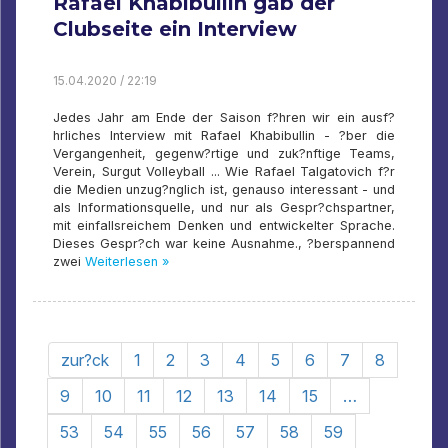
Rafael Khabibullin gab der
Clubseite ein Interview
15.04.2020 / 22:19
Jedes Jahr am Ende der Saison f?hren wir ein ausf?
hrliches Interview mit Rafael Khabibullin - ?ber die
Vergangenheit, gegenw?rtige und zuk?nftige Teams,
Verein, Surgut Volleyball ... Wie Rafael Talgatovich f?r
die Medien unzug?nglich ist, genauso interessant - und
als Informationsquelle, und nur als Gespr?chspartner,
mit einfallsreichem Denken und entwickelter Sprache.
Dieses Gespr?ch war keine Ausnahme., ?berspannend
zwei
Weiterlesen »
zur?ck
1
2
3
4
5
6
7
8
9
10
11
12
13
14
15
…
53
54
55
56
57
58
59