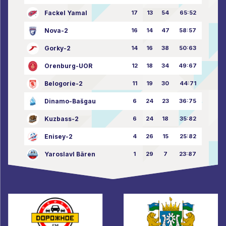
Fackel Yamal
17
13
54
65:52
Nova-2
16
14
47
58:57
Gorky-2
14
16
38
50:63
Orenburg-UOR
12
18
34
49:67
Belogorie-2
11
19
30
44:71
Dinamo-Bašgau
6
24
23
36:75
Kuzbass-2
6
24
18
35:82
Enisey-2
4
26
15
25:82
Yaroslavl Bären
1
29
7
23:87