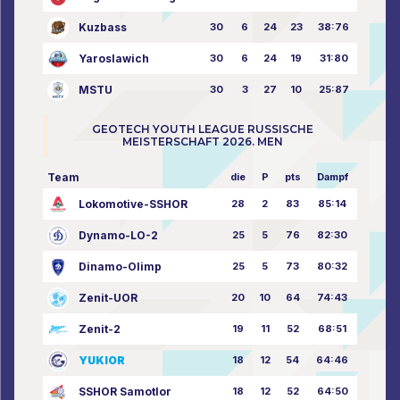
Kuzbass
30
6
24
23
38:76
Yaroslawich
30
6
24
19
31:80
MSTU
30
3
27
10
25:87
GEOTECH YOUTH LEAGUE RUSSISCHE
MEISTERSCHAFT 2026. MEN
Team
die
P
pts
Dampf
Lokomotive-SSHOR
28
2
83
85:14
Dynamo-LO-2
25
5
76
82:30
Dinamo-Olimp
25
5
73
80:32
Zenit-UOR
20
10
64
74:43
Zenit-2
19
11
52
68:51
YUKIOR
18
12
54
64:46
SSHOR Samotlor
18
12
52
64:50