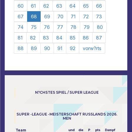
60
61
62
63
64
65
66
67
68
69
70
71
72
73
74
75
76
77
78
79
80
81
82
83
84
85
86
87
88
89
90
91
92
vorw?rts
N?CHSTES SPIEL / SUPER LEAGUE
SUPER -LEAGUE -MEISTERSCHAFT RUSSLANDS 2026.
MEN
Team
und
die
P
pts
Dampf