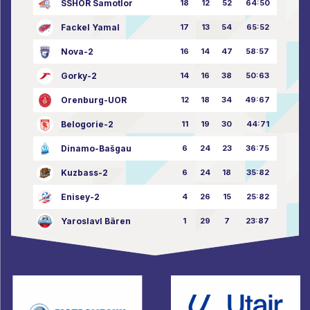
SSHOR Samotlor
18
12
52
64:50
Fackel Yamal
17
13
54
65:52
Nova-2
16
14
47
58:57
Gorky-2
14
16
38
50:63
Orenburg-UOR
12
18
34
49:67
Belogorie-2
11
19
30
44:71
Dinamo-Bašgau
6
24
23
36:75
Kuzbass-2
6
24
18
35:82
Enisey-2
4
26
15
25:82
Yaroslavl Bären
1
29
7
23:87