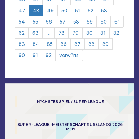
47
48
49
50
51
52
53
54
55
56
57
58
59
60
61
62
63
…
78
79
80
81
82
83
84
85
86
87
88
89
90
91
92
vorw?rts
N?CHSTES SPIEL / SUPER LEAGUE
SUPER -LEAGUE -MEISTERSCHAFT RUSSLANDS 2026.
MEN