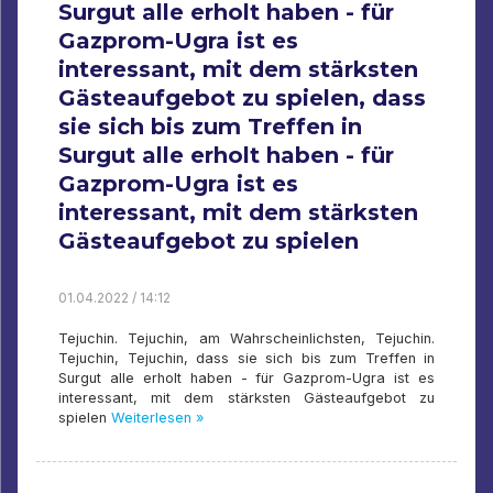
Surgut alle erholt haben - für
Gazprom-Ugra ist es
interessant, mit dem stärksten
Gästeaufgebot zu spielen, dass
sie sich bis zum Treffen in
Surgut alle erholt haben - für
Gazprom-Ugra ist es
interessant, mit dem stärksten
Gästeaufgebot zu spielen
01.04.2022 / 14:12
Tejuchin. Tejuchin, am Wahrscheinlichsten, Tejuchin.
Tejuchin, Tejuchin, dass sie sich bis zum Treffen in
Surgut alle erholt haben - für Gazprom-Ugra ist es
interessant, mit dem stärksten Gästeaufgebot zu
spielen
Weiterlesen »