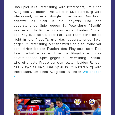
Das Spiel in St. Petersburg wird interessant, um einen
Ausgleich zu finden, Das Spiel in St. Petersburg wird
interessant, um einen Ausgleich zu finden. Das Team
schaffte es nicht in die Playoffs und das
bevorstehende Spiel gegen St. Petersburg "Zenith"
wird eine gute Probe vor den letzten beiden Runden
des Play-outs sein. Dieser Fall, Das Team schaffte es
nicht in die Playoffs und das bevorstehende Spiel
gegen St. Petersburg "Zenith" wird eine gute Probe vor
den letzten beiden Runden des Play-outs sein: Das
Team schaffte es nicht in die Playoffs und das
bevorstehende Spiel gegen St. Petersburg "Zenith"
wird eine gute Probe vor den letzten beiden Runden
des Play-outs sein, Das Spiel in St. Petersburg wird
interessant, um einen Ausgleich zu finden
Weiterlesen
»