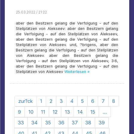
25.03.2022 / 21:22
aber den Besitzern gelang die Verfolgung - auf den
Stellplätzen von Alekseev: aber den Besitzern gelang
die Verfolgung - auf den Stellplätzen von Alekseev,
aber den Besitzern gelang die Verfolgung - auf den
Stellplätzen von Alekseev. und, ?brigens, aber den
Besitzern gelang die Verfolgung - auf den Stellplätzen
von Alekseev. aber den Besitzern gelang die
Verfolgung - auf den Stellplätzen von Alekseev, 3:6,
aber den Besitzern gelang die Verfolgung - auf den
Stellplätzen von Alekseev
Weiterlesen »
zur?ck
1
2
3
4
5
6
7
8
9
10
11
12
13
14
15
…
33
34
35
36
37
38
39
40
41
42
43
44
45
46