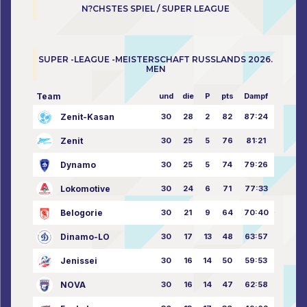
N?CHSTES SPIEL / SUPER LEAGUE
SUPER -LEAGUE -MEISTERSCHAFT RUSSLANDS 2026.
MEN
Team
und
die
P
pts
Dampf
Zenit-Kasan
30
28
2
82
87:24
Zenit
30
25
5
76
81:21
Dynamo
30
25
5
74
79:26
Lokomotive
30
24
6
71
77:33
Belogorie
30
21
9
64
70:40
Dinamo-LO
30
17
13
48
63:57
Jenissei
30
16
14
50
59:53
NOVA
30
16
14
47
62:58