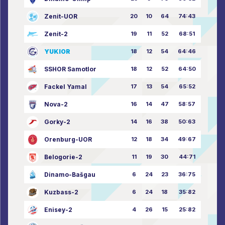
Zenit-UOR
20
10
64
74:43
Zenit-2
19
11
52
68:51
YUKIOR
18
12
54
64:46
SSHOR Samotlor
18
12
52
64:50
Fackel Yamal
17
13
54
65:52
Nova-2
16
14
47
58:57
Gorky-2
14
16
38
50:63
Orenburg-UOR
12
18
34
49:67
Belogorie-2
11
19
30
44:71
Dinamo-Bašgau
6
24
23
36:75
Kuzbass-2
6
24
18
35:82
Enisey-2
4
26
15
25:82