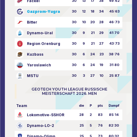
Fackel
30
13
17
38
49:62
Gazprom-Yugra
30
12
18
34
45:63
Bitter
30
10
20
28
46:73
Dynamo-Ural
30
9
21
29
41:70
Region Orenburg
30
9
21
27
43:73
Kuzbass
30
6
24
23
38:76
Yaroslawich
30
6
24
19
31:80
MSTU
30
3
27
10
25:87
GEOTECH YOUTH LEAGUE RUSSISCHE
MEISTERSCHAFT 2026. MEN
Team
die
P
pts
Dampf
Lokomotive-SSHOR
28
2
83
85:14
Dynamo-LO-2
25
5
76
82:30
Dinamo-Olimp
25
5
73
80:32