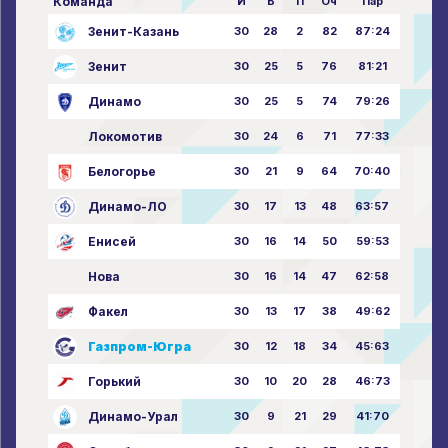
Команда
И
В
П
Оч
Пар
Зенит-Казань
30
28
2
82
87:24
Зенит
30
25
5
76
81:21
Динамо
30
25
5
74
79:26
Локомотив
30
24
6
71
77:33
Белогорье
30
21
9
64
70:40
Динамо-ЛО
30
17
13
48
63:57
Енисей
30
16
14
50
59:53
Нова
30
16
14
47
62:58
Факел
30
13
17
38
49:62
Газпром-Югра
30
12
18
34
45:63
Горький
30
10
20
28
46:73
Динамо-Урал
30
9
21
29
41:70