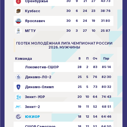
Оренбуржье
30
9
21
27
43:73
Кузбасс
30
6
24
23
38:76
Ярославич
30
6
24
19
31:80
МГТУ
30
3
27
10
25:87
ГЕОТЕК МОЛОДЁЖНАЯ ЛИГА ЧЕМПИОНАТ РОССИИ
2026. МУЖЧИНЫ
Команда
В
П
Оч
Пар
Локомотив-СШОР
28
2
83
85:14
Динамо-ЛО-2
25
5
76
82:30
Динамо-Олимп
25
5
73
80:32
Зенит-УОР
20
10
64
74:43
Зенит-2
19
11
52
68:51
ЮКИОР
18
12
54
64:46
СШОР Самотлор
18
12
52
64:50