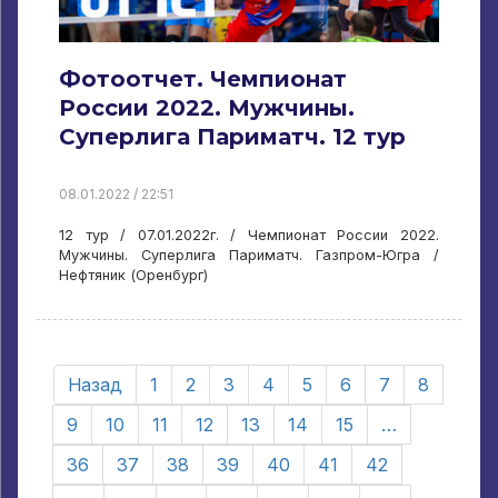
Фотоотчет. Чемпионат
России 2022. Мужчины.
Суперлига Париматч. 12 тур
08.01.2022 / 22:51
12 тур / 07.01.2022г. / Чемпионат России 2022.
Мужчины. Суперлига Париматч. Газпром-Югра /
Нефтяник (Оренбург)
Назад
1
2
3
4
5
6
7
8
9
10
11
12
13
14
15
…
36
37
38
39
40
41
42