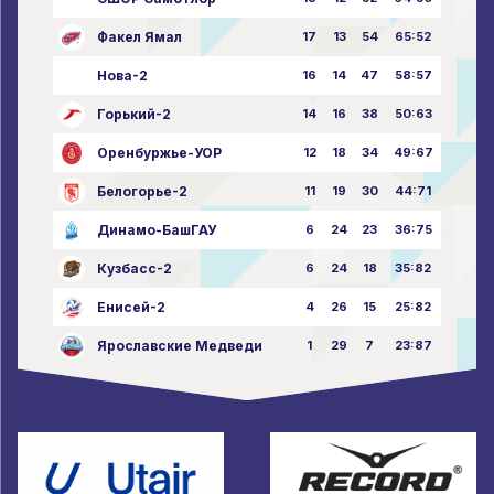
Факел Ямал
17
13
54
65:52
Нова-2
16
14
47
58:57
Горький-2
14
16
38
50:63
Оренбуржье-УОР
12
18
34
49:67
Белогорье-2
11
19
30
44:71
Динамо-БашГАУ
6
24
23
36:75
Кузбасс-2
6
24
18
35:82
Енисей-2
4
26
15
25:82
Ярославские Медведи
1
29
7
23:87