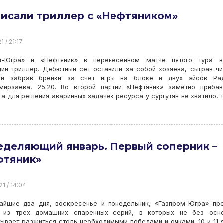
исали триллер с «Нефтяником»
1 / 21:17
м-Югра» и «Нефтяник» в перенесенном матче пятого тура в
щий триллер. Дебютный сет оставили за собой хозяева, сыграв ч
и забрав брейки за счет игры на блоке и двух эйсов Ра
мирзаева, 25:20. Во второй партии «Нефтяник» заметно приба
 а для решения аварийных задачек ресурса у сургутян не хватило, 
еделяющий январь. Первый соперник –
фтяник»
21 / 14:04
айшие два дня, воскресенье и понедельник, «Газпром-Югра» пр
 из трех домашних спаренных серий, в которых не без осно
ывает разжиться столь необходимыми победами и очками. 10 и 11 