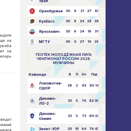
Урал
Оренбуржье
30
9
21
27
43:73
Кузбасс
30
6
24
23
38:76
Ярославич
30
6
24
19
31:80
ыдали
ище на
МГТУ
30
3
27
10
25:87
джаба
вил на
ГЕОТЕК МОЛОДЁЖНАЯ ЛИГА
теперь
ЧЕМПИОНАТ РОССИИ 2026.
МУЖЧИНЫ
Команда
В
П
Оч
Пар
Локомотив-
28
2
83
85:14
СШОР
Динамо-
25
5
76
82:30
ЛО-2
Динамо-
25
5
73
80:32
Олимп
оведет
ваний
Зенит-УОР
20
10
64
74:43
января