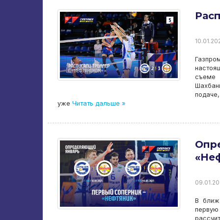
Расп
10.01.202
Газпро
настоя
съеме 
Шахбан
подаче,
уже
Читать дальше »
Опр
«Не
09.01.20
В ближ
первую
рассчит