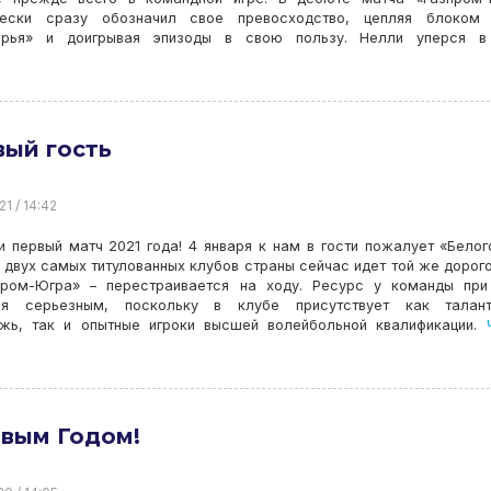
чески сразу обозначил свое превосходство, цепляя блоком 
орья» и доигрывая эпизоды в свою пользу. Нелли уперся в
ый гость
21 / 14:42
и первый матч 2021 года! 4 января к нам в гости пожалует «Белог
 двух самых титулованных клубов страны сейчас идет той же дорого
пром-Югра» – перестраивается на ходу. Ресурс у команды при
ся серьезным, поскольку в клубе присутствует как талант
жь, так и опытные игроки высшей волейбольной квалификации.
Ч
овым Годом!