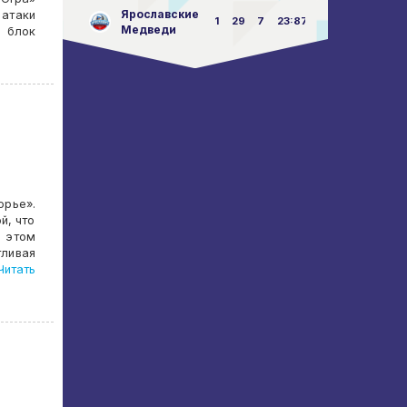
Ярославские
атаки
1
29
7
23:87
Медведи
 блок
орье».
й, что
 этом
ливая
итать