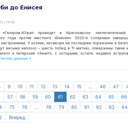
би до Енисея
20 / 14:56
 «Газпром-Югра» проведет в Красноярске заключительный
его года против местного «Енисея». 2020-й соперники заверш
настроением. У хозяев, несмотря на последнее поражение в Белг
ут весьма неплохо – шесть побед в 11 матчах, повержены такие 
акел» и питерский «Зенит», с которыми, кстати, недавно встреч
Читать дальше »
8
9
10
11
12
13
14
15
…
46
47
6
57
58
59
60
61
62
63
64
65
66
4
75
76
…
78
79
80
81
82
83
84
2
Вперед