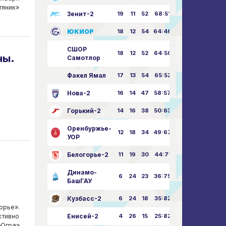
тяник»
Зенит-2
19
11
52
68:51
ЮКИОР
18
12
54
64:46
СШОР
18
12
52
64:50
ны.
Самотлор
Факел Ямал
17
13
54
65:52
Нова-2
16
14
47
58:57
Горький-2
14
16
38
50:63
Оренбуржье-
12
18
34
49:67
УОР
Белогорье-2
11
19
30
44:71
Динамо-
6
24
23
36:75
БашГАУ
Кузбасс-2
6
24
18
35:82
орье».
Енисей-2
4
26
15
25:82
ктивно
Югра»