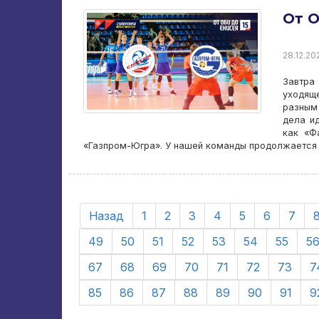
От О
28.12.20
Завтра
уходящ
разным 
дела ид
как «Ф
«Газпром-Югра». У нашей команды продолжается
Назад
1
2
3
4
5
6
7
49
50
51
52
53
54
55
5
67
68
69
70
71
72
73
7
85
86
87
88
89
90
91
9