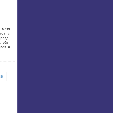
 матч
ают с
ороде,
клубы,
ался и
48