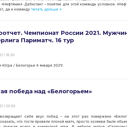
 «Нефтяник». Дебютант – понятие для этой команды условное. «Неф
т, да и команду
Читать дальше »
отчет. Чемпионат России 2021. Мужчи
рлига Париматч. 16 тур
21 / 16:30
-Югра / Белогорье 4 января 2021г.
ая победа над «Белогорьем»
21 / 20:59
 возвращает себе вкус побед – на этот раз повержено «Белог
сказать, что гости провели плохой матч, просто хозяева были объе
е прежде всего в командной игре. В дебюте матча «Газпром-