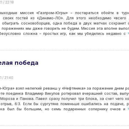
1 / 22:18
выходные миссия «Газпром-Югры» ­– постараться обойти в тур
е своих гостей из «Динамо-ЛО». Для этого необходимо «всего
 обыграть сосновоборцев, одна победа в двух матчах сохранит 
о поражениях мы даже говорить не будем. Миссия эта вполне выпо
 безусловно сложна – простых игр, как мы убедились недавно с
Ч
елая победа
1 / 21:40
-Югра» взял нелегкий реванш у «Нефтяника» за поражение днем р
те поединка Владимир Викулов ротировал вчерашний состав, выпу
Мороза и Панова. Павел сразу получил три блока, за счет чего х
 отрыв, 6:3. Если бы сургутяне поменьше ошибались на подаче, 
яка был бы большим, но семь подаренных сопернику очков и
Ч