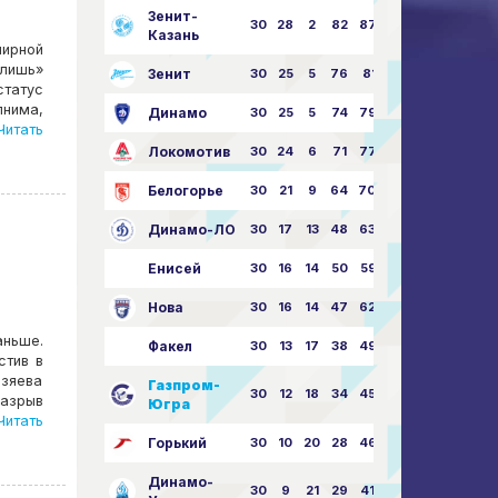
Зенит-
30
28
2
82
87:24
Казань
нирной
 лишь»
Зенит
30
25
5
76
81:21
статус
лнима,
Динамо
30
25
5
74
79:26
итать
Локомотив
30
24
6
71
77:33
Белогорье
30
21
9
64
70:40
Динамо-ЛО
30
17
13
48
63:57
Енисей
30
16
14
50
59:53
Нова
30
16
14
47
62:58
аньше.
Факел
30
13
17
38
49:62
стив в
озяева
Газпром-
30
12
18
34
45:63
разрыв
Югра
итать
Горький
30
10
20
28
46:73
Динамо-
30
9
21
29
41:70