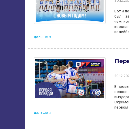
30.12.20
Вот и п
был за
чемпио
коронав
волейб
дальше »
Перв
29.12.20
В превь
сезоне
выздор
Скримо
первом
дальше »