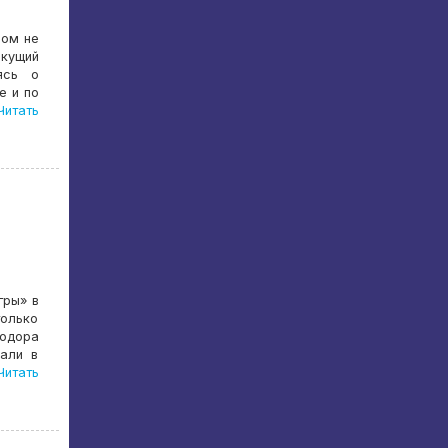
ром не
кущий
ясь о
е и по
итать
гры» в
только
одора
вали в
итать