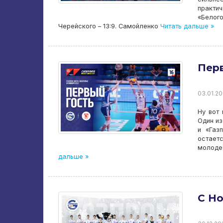
практи
«Белог
Черейского – 13:9. Самойленко
Читать дальше »
Перв
03.01.20
Ну вот 
Один из
и «Газ
остает
молоде
дальше »
С Н