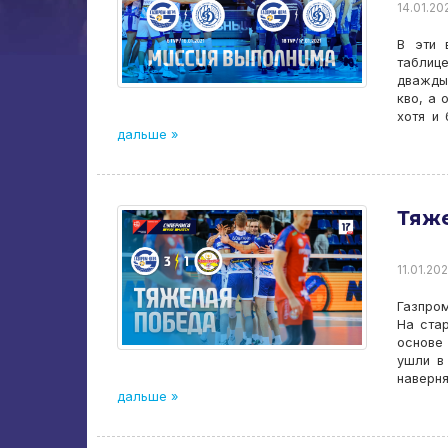
14.01.202
В эти 
таблиц
дважды
кво, а 
хотя и
дальше »
Тяж
11.01.202
Газпром
На стар
основе 
ушли в
наверн
дальше »