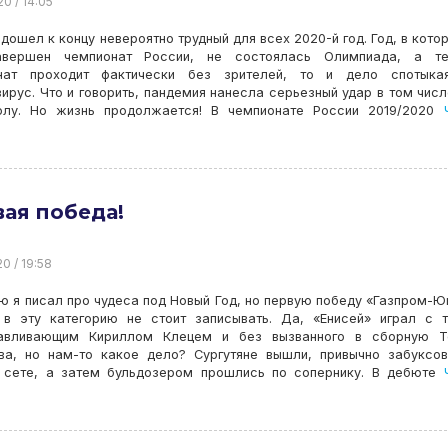
20 / 14:05
одошел к концу невероятно трудный для всех 2020-й год. Год, в кото
вершен чемпионат России, не состоялась Олимпиада, а те
нат проходит фактически без зрителей, то и дело спотыка
ирус. Что и говорить, пандемия нанесла серьезный удар в том числ
олу. Но жизнь продолжается! В чемпионате России 2019/2020
Ч
ая победа!
20 / 19:58
ю я писал про чудеса под Новый Год, но первую победу «Газпром-Ю
 в эту категорию не стоит записывать. Да, «Енисей» играл с 
авливающим Кириллом Клецем и без вызванного в сборную Т
ва, но нам-то какое дело? Сургутяне вышли, привычно забуксо
 сете, а затем бульдозером прошлись по сопернику. В дебюте
Ч