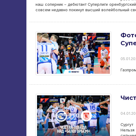
наш соперник – дебютант Суперлиги оренбургский
совсем недавно покинул высший волейбольный све
Фото
Супе
05.01.20
Газпром
Чист
04.01.20
Сургут
Нельзя 
сильне