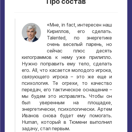
Про состав
«Мне
, in fact,
интересен наш
Кириллов
,
его сделать
.
Talented,
по энергетике
очень веселый парень
,
но
сейчас плюс десять
килограммов к нему уже прилипло
.
Нужно поправить ему тело
,
сделать
его
. All,
что касается молодого игрока
,
связующего игрока – это же еще и
психология
.
Те огрехи
,
то качество
передач
,
его тактическое оснащение –
мы будем это исправлять
.
Чтобы он
был уверенным на площадке
,
энергетически
,
психологически
.
Артем
Иванов снова будет ему помогать
.
Human,
который в Тюмени выполнил
задачу
,
стал первым
.