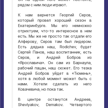
рядом с ним люди играют
.
К нам вернется Георгий Серов
,
который провел хороший сезон в
Екатеринбурге
.
Мы его немножко
отрихтуем
,
что-то интересное в нем
есть
.
Мы же не просто так отдали его
Алферову
,
Серов там был лидером
.
Есть дядька наш
, Rodichev,
будет
Сергей Панов
,
наш воспитанник
,
есть
Серов
,
и Андрей Бобров из
«Ярославича»
.
Он сам из Барнаула
,
рабочий пацан
,
наш сюжет
.
Его тезка
Андрей Бобров уйдет в «Тюмень»
,
хотя в любой момент может быть с
нами
.
Хотели сделать из него
Ковачевича
,
но пока так
.
В центре останутся Андреев
,
Shevlyakov, Demakov.
Четвертого