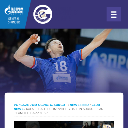
VC "GAZPROM UGRA» G. SURGUT
/
NEWS FEED
/
CLUB
NEWS
/
RAFAEL HABIBULLIN: “VOLLEYBALL IN SURGUT IS AN
ISLAND OF HAPPINESS”