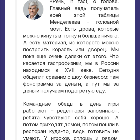
«Речь
, in fact,
о голове
.
Главный ведь получатель
всей этой таблицы
Менделеева – головной
мозг
.
Есть дрова
,
которые
можно кинуть в топку и больше ничего
.
А есть материал
,
из которого можно
построить корабль или дворец
.
Мы
пока еще очень далеки от этого
.
Что
касается гастрофизики
,
мы в России
находимся в XVII веке
.
Сегодня
общепит сравним с шоу-бизнесом
:
там
фонограмма за деньги
,
а тут мы за
деньги получаем подогретую еду
.
Командные обеды в день игры
работают – рецепторы запоминают
,
ребята чувствуют себя хорошо
.
А
потом приходят домой
,
потом пошли в
ресторан куда-то
,
ведь готовить не
умеют
.
У игроков сплошь и рядом
,