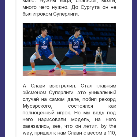
мало
.
Нужны яйца
, character,
мозги
,
много чего нужно
.
До Сургута он не
был игроком Суперлиги
.
А Слави выстрелил
.
Стал главным
эйсменом Суперлиги
,
это уникальный
случай на самом деле
,
побил рекорд
Мусэрского
,
состоялся как
полноценный игрок
.
Но мы ведь под
него нарисовали модель
,
на него
завязались
, see,
что он летит
. by the
way,
пришел к нам Слави с весом в
110,