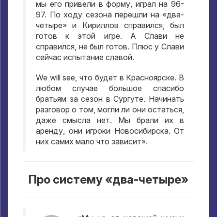
мы его привели в форму
,
играл на
96-
97.
По ходу сезона перешли на «два-
четыре» и Кириллов справился
,
был
готов к этой игре
.
А Слави не
справился
,
не был готов
.
Плюс у Слави
сейчас испытание славой
.
We will see,
что будет в Красноярске
.
В
любом случае большое спасибо
братьям за сезон в Сургуте
.
Начинать
разговор о том
,
могли ли они остаться
,
даже смысла нет
.
Мы брали их в
аренду
,
они игроки Новосибирска
.
От
них самих мало что зависит»
.
Про систему «два-четыре»