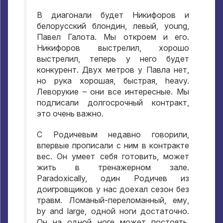
В диагонали будет Никифоров и
белорусский блондин
,
левый
, young,
Павел Галота
.
Мы откроем и его
.
Никифоров выстрелил
,
хорошо
выстрелил
,
теперь у него будет
конкурент
.
Двух метров у Павла нет
,
но рука хорошая
,
быстрая
, heavy.
Леворукие
–
они все интересные
.
Мы
подписали долгосрочный контракт
,
это очень важно
.
С Родичевым недавно говорили
,
впервые прописали с ним в контракте
вес
.
Он умеет себя готовить
,
может
жить в тренажерном зале
.
Paradoxically,
один Родичев из
доигровщиков у нас доехал сезон без
травм
.
Ломаный-переломанный
,
ему
,
by and large,
одной ноги достаточно
.
Он на одной ноге может постоять
,