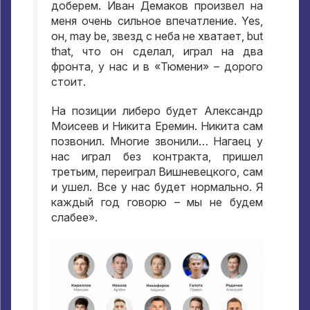
доберем
.
Иван Демаков произвел на
меня очень сильное впечатление
. Yes,
он
, may be,
звезд с неба не хватает
, but
that,
что он сделал
,
играл на два
фронта
,
у нас и в «Тюмени» – дорого
стоит
.
На позиции либеро будет Александр
Моисеев и Никита Еремин
.
Никита сам
позвонил
.
Многие звонили… Нагаец у
нас играл без контракта
,
пришел
третьим
,
переиграл Вишневецкого
,
сам
и ушел
.
Все у нас будет нормально
.
Я
каждый год говорю – мы не будем
слабее»
.