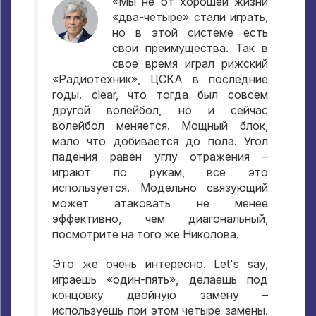
«Мы не от хорошей жизни
«два-четыре» стали играть
,
но в этой системе есть
свои преимущества
.
Так в
свое время играл рижский
«Радиотехник»
,
ЦСКА в последние
годы
. clear,
что тогда был совсем
другой волейбол
,
но и сейчас
волейбол меняется
.
Мощный блок
,
мало что добивается до пола
.
Угол
падения равен углу отражения –
играют по рукам
,
все это
используется
.
Модельно связующий
может атаковать не менее
эффективно
,
чем диагональный
,
посмотрите на того же Николова
.
Это же очень интересно
. Let's say,
играешь «один-пять»
,
делаешь под
концовку двойную замену –
используешь при этом четыре замены
.