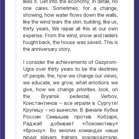
likes it. Get into the economy, in detail, no
one cares. Sometimes, for a change,
showing, how water flows down the walls,
like the wind tears the skin. building, like us,
thirty years, We repair all this at our own
expense. From the wind, snow and raiders
fought back, the house was saved. This is
the anniversary story.
I consider the achievements of Gazprom-
Ugra over thirty years to be the destinies
of people. the, how we change our views,
we educate, we grow, what emotions we
give, how we change priorities. look, on
the Bryansk pedestal, Verbov,
Константинов – все играли в Сургуте
!
Крупицу – но вынесли
.
В финале Кубка
России Семышев против Кобзаря
,
Раджаб добывает «Локомотиву»
«бронзу»
.
Во многих командах наши
люди
: players, trainers,
руководители
.