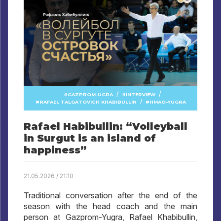
/
/
GAZPROM-UGRA
INTERVIEW
/
RAFAEL TALGATOVICH KHABIBULLIN
HMAO-YUGRA
Rafael Habibullin: “Volleyball
in Surgut is an island of
happiness”
21.05.2026 / 21:10
Traditional conversation after the end of the
season with the head coach and the main
person at Gazprom-Yugra, Rafael Khabibullin,