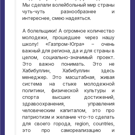
Мы сделали волейбольный мир страны
чуть-чуть разнообразнее и
интереснее
,
смею надеяться
.
А болельщики
!
А огромное количество
молодежи
,
прошедшее через нашу
школу
!
«Газпром-Югра» – очень
важный для региона
,
да и для страны в
целом
,
социально-значимый проект
.
Это важно понимать
.
Это не
Хабибуллин
,
Хабибуллин здесь
менеджер
.
Это масштабная
,
живая
система на стыке молодежной
политики
,
физической культуры и
спорта высших достижений
,
здравоохранения
,
управления
человеческим капиталом
,
это про
патриотизм и желание что-то сделать
для своего города
, region, countries,
это про самореализацию и