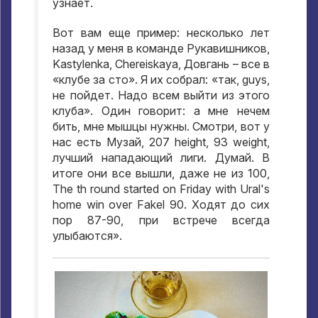
узнает
.
Вот вам еще пример
:
несколько лет
назад у меня в команде Рукавишников
,
Kastylenka, Chereiskaya,
Довгань – все в
«клубе за сто»
.
Я их собрал
:
«так
, guys,
не пойдет
.
Надо всем выйти из этого
клуба»
.
Один говорит
:
а мне нечем
бить
,
мне мышцы нужны
.
Смотри
,
вот у
нас есть Музай
, 207 height, 93 weight,
лучший нападающий лиги
.
Думай
.
В
итоге они все вышли
,
даже не из
100,
The th round started on Friday with Ural's
home win over Fakel 90.
Ходят до сих
пор
87-90,
при встрече всегда
улыбаются»
.