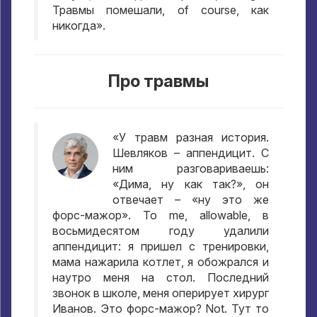
Травмы помешали
, of course,
как
никогда»
.
Про травмы
«У травм разная история
.
Шевляков – аппендицит
.
С
ним разговариваешь
:
«Дима
,
ну как так
?»,
он
отвечает – «ну это же
форс-мажор»
. To me, allowable,
в
восьмидесятом году удалили
аппендицит
:
я пришел с тренировки
,
мама нажарила котлет
,
я обожрался и
наутро меня на стол
.
Последний
звонок в школе
,
меня оперирует хирург
Иванов
.
Это форс-мажор
? Not.
Тут то