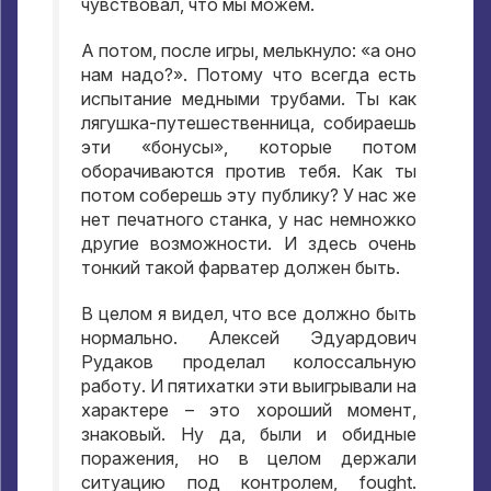
чувствовал
,
что мы можем
.
А потом
,
после игры
,
мелькнуло
:
«а оно
нам надо
?».
Потому что всегда есть
испытание медными трубами
.
Ты как
лягушка-путешественница
,
собираешь
эти «бонусы»
,
которые потом
оборачиваются против тебя
.
Как ты
потом соберешь эту публику
?
У нас же
нет печатного станка
,
у нас немножко
другие возможности
.
И здесь очень
тонкий такой фарватер должен быть
.
В целом я видел
,
что все должно быть
нормально
.
Алексей Эдуардович
Рудаков проделал колоссальную
работу
.
И пятихатки эти выигрывали на
характере – это хороший момент
,
знаковый
.
Ну да
,
были и обидные
поражения
,
но в целом держали
ситуацию под контролем
, fought.