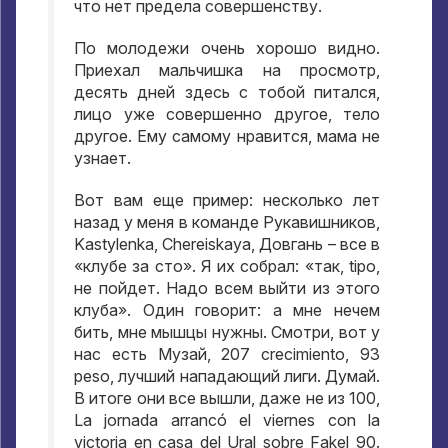
что нет предела совершенству
.
По молодежи очень хорошо видно
.
Приехал мальчишка на просмотр
,
десять дней здесь с тобой питался
,
лицо уже совершенно другое
,
тело
другое
.
Ему самому нравится
,
мама не
узнает
.
Вот вам еще пример
:
несколько лет
назад у меня в команде Рукавишников
,
Kastylenka, Chereiskaya,
Довгань – все в
«клубе за сто»
.
Я их собрал
:
«так
, tipo,
не пойдет
.
Надо всем выйти из этого
клуба»
.
Один говорит
:
а мне нечем
бить
,
мне мышцы нужны
.
Смотри
,
вот у
нас есть Музай
, 207 crecimiento, 93
peso,
лучший нападающий лиги
.
Думай
.
В итоге они все вышли
,
даже не из
100,
La jornada arrancó el viernes con la
victoria en casa del Ural sobre Fakel 90.