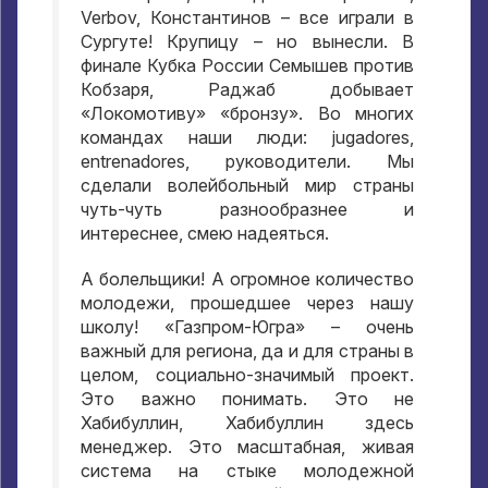
Verbov,
Константинов – все играли в
Сургуте
!
Крупицу – но вынесли
.
В
финале Кубка России Семышев против
Кобзаря
,
Раджаб добывает
«Локомотиву» «бронзу»
.
Во многих
командах наши люди
: jugadores,
entrenadores,
руководители
.
Мы
сделали волейбольный мир страны
чуть-чуть разнообразнее и
интереснее
,
смею надеяться
.
А болельщики
!
А огромное количество
молодежи
,
прошедшее через нашу
школу
!
«Газпром-Югра» – очень
важный для региона
,
да и для страны в
целом
,
социально-значимый проект
.
Это важно понимать
.
Это не
Хабибуллин
,
Хабибуллин здесь
менеджер
.
Это масштабная
,
живая
система на стыке молодежной