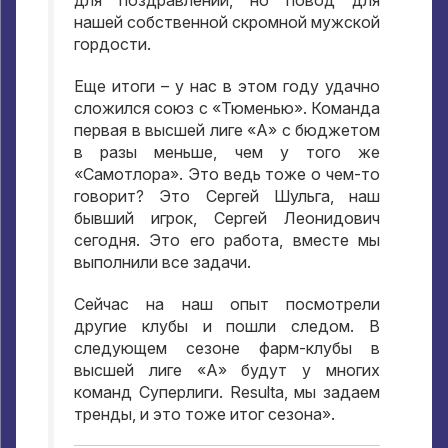
для поздравлений
,
но повод для
нашей собственной скромной мужской
гордости
.
Еще итоги – у нас в этом году удачно
сложился союз с «Тюменью»
.
Команда
первая в высшей лиге «А» с бюджетом
в разы меньше
,
чем у того же
«Самотлора»
.
Это ведь тоже о чем-то
говорит
?
Это Сергей Шульга
,
наш
бывший игрок
,
Сергей Леонидович
сегодня
.
Это его работа
,
вместе мы
выполнили все задачи
.
Сейчас на наш опыт посмотрели
другие клубы и пошли следом
.
В
следующем сезоне фарм-клубы в
высшей лиге «А» будут у многих
команд Суперлиги
. Resulta,
мы задаем
тренды
,
и это тоже итог сезона»
.