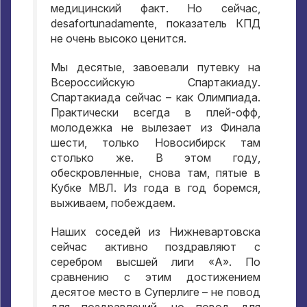
медицинский факт
.
Но сейчас
,
desafortunadamente,
показатель КПД
не очень высоко ценится
.
Мы десятые
,
завоевали путевку на
Всероссийскую Спартакиаду
.
Спартакиада сейчас – как Олимпиада
.
Практически всегда в плей-офф
,
молодежка не вылезает из Финала
шести
,
только Новосибирск там
столько же
.
В этом году
,
обескровленные
,
снова там
,
пятые в
Кубке МВЛ
.
Из года в год боремся
,
выживаем
,
побеждаем
.
Наших соседей из Нижневартовска
сейчас активно поздравляют с
серебром высшей лиги «А»
.
По
сравнению с этим достижением
десятое место в Суперлиге – не повод