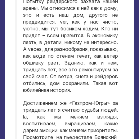
Попытку рейдерского захвата нашей
арены
.
Мы относимся к ней как к дому
,
это и есть наш дом
,
другого не
предвидится
. ver,
как у нас чисто
,
уютно
,
мы тут босиком ходим
.
Кто ни
придет – всем нравится
.
В экономику
лезть
,
в детали
,
никому не интересно
.
A veces,
для разнообразия
,
показываю
,
как вода по стенам течет
,
как ветер
обшивку рвет
.
Зданию
,
как и нам
,
тридцать лет
,
все это ремонтируем за
свой счет
.
От ветра
,
снега и рейдеров
отбились
,
дом сохранили
.
Такая вот
юбилейная история
.
Достижением же «Газпром-Югры» за
тридцать лет я считаю судьбы людей
.
la,
как мы меняем взгляды
,
воспитываем
,
выращиваем
,
какие
дарим эмоции
,
как меняем приоритеты
.
Посмотрите
,
на пьедестале Брянский
,