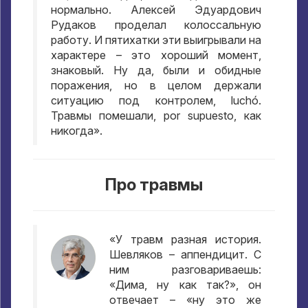
нормально
.
Алексей Эдуардович
Рудаков проделал колоссальную
работу
.
И пятихатки эти выигрывали на
характере – это хороший момент
,
знаковый
.
Ну да
,
были и обидные
поражения
,
но в целом держали
ситуацию под контролем
, luchó.
Травмы помешали
, por supuesto,
как
никогда»
.
Про травмы
«У травм разная история
.
Шевляков – аппендицит
.
С
ним разговариваешь
:
«Дима
,
ну как так
?»,
он
отвечает – «ну это же