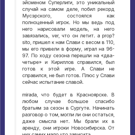
эйсменом Суперлиги
,
это уникальный
случай на самом деле
,
побил рекорд
Мусэрского
,
состоялся как
полноценный игрок
.
Но мы ведь под
него нарисовали модель
,
на него
завязались
, ver,
что он летит
. a prop?
sito,
пришел к нам Слави с весом в
110,
мы его привели в форму
,
играл на
96-
97.
По ходу сезона перешли на «два-
четыре» и Кириллов справился
,
был
готов к этой игре
.
А Слави не
справился
,
не был готов
.
Плюс у Слави
сейчас испытание славой
.
mirada,
что будет в Красноярске
.
В
любом случае большое спасибо
братьям за сезон в Сургуте
.
Начинать
разговор о том
,
могли ли они остаться
,
даже смысла нет
.
Мы брали их в
аренду
,
они игроки Новосибирска
.
От
них самих мало что зависит»
.