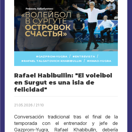
/
/
GAZPROM-YUGRA
ENTREVISTA
/
RAFAEL TALGATOVICH KHABIBULLIN
HMAO-YUGRA
Rafael Habibullin: "El voleibol
en Surgut es una isla de
felicidad"
21.05.2026 / 21:10
Conversación tradicional tras el final de la
temporada con el entrenador y jefe de
Gazprom-Yugra, Rafael Khabibullin, debería