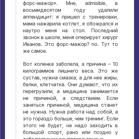
форс-мажор»
.
Мне
, admisible,
в
восьмидесятом году удалили
аппендицит
:
я пришел с тренировки
,
мама нажарила котлет
,
я обожрался и
наутро меня на стол
.
Последний
звонок в школе
,
меня оперирует хирург
Иванов
.
Это форс-мажор
? no.
Тут то
же самое
.
Вот коленка заболела
,
а причина –
10
килограммов лишнего веса
.
Это же
сустав
,
нужна смазка
,
а для нее жиры
,
белки
,
клетчатка
.
Они думают
,
что их
перегрузили
,
а медицина занимается
не причиной
,
а следствием
.
Если
заняться причиной
,
медицина станет
не нужна
.
Нужна работа над собой
,
а
это гораздо больше
,
чем тренинг
.
Если
этого не будет
,
не надо заходить в
большой спорт
,
рано или поздно у