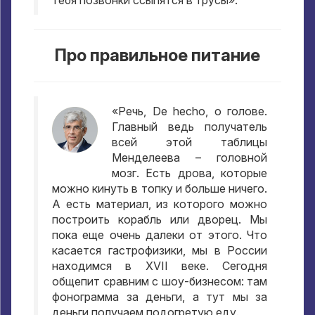
тебя позвонки ссыпятся в трусы»
.
Про правильное питание
«Речь
, De hecho,
о голове
.
Главный ведь получатель
всей этой таблицы
Менделеева – головной
мозг
.
Есть дрова
,
которые
можно кинуть в топку и больше ничего
.
А есть материал
,
из которого можно
построить корабль или дворец
.
Мы
пока еще очень далеки от этого
.
Что
касается гастрофизики
,
мы в России
находимся в XVII веке
.
Сегодня
общепит сравним с шоу-бизнесом
:
там
фонограмма за деньги
,
а тут мы за
деньги получаем подогретую еду
.