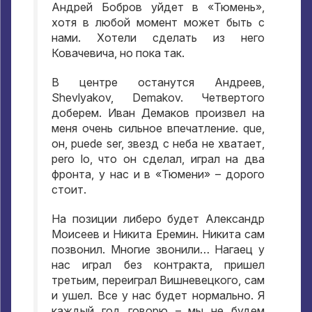
Андрей Бобров уйдет в «Тюмень»
,
хотя в любой момент может быть с
нами
.
Хотели сделать из него
Ковачевича
,
но пока так
.
В центре останутся Андреев
,
Shevlyakov, Demakov.
Четвертого
доберем
.
Иван Демаков произвел на
меня очень сильное впечатление
. que,
он
, puede ser,
звезд с неба не хватает
,
pero lo,
что он сделал
,
играл на два
фронта
,
у нас и в «Тюмени» – дорого
стоит
.
На позиции либеро будет Александр
Моисеев и Никита Еремин
.
Никита сам
позвонил
.
Многие звонили… Нагаец у
нас играл без контракта
,
пришел
третьим
,
переиграл Вишневецкого
,
сам
и ушел
.
Все у нас будет нормально
.
Я
каждый год говорю – мы не будем