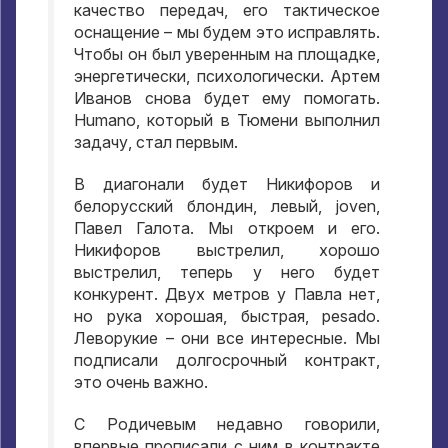
качество передач
,
его тактическое
оснащение – мы будем это исправлять
.
Чтобы он был уверенным на площадке
,
энергетически
,
психологически
.
Артем
Иванов снова будет ему помогать
.
Humano,
который в Тюмени выполнил
задачу
,
стал первым
.
В диагонали будет Никифоров и
белорусский блондин
,
левый
, joven,
Павел Галота
.
Мы откроем и его
.
Никифоров выстрелил
,
хорошо
выстрелил
,
теперь у него будет
конкурент
.
Двух метров у Павла нет
,
но рука хорошая
,
быстрая
, pesado.
Леворукие
–
они все интересные
.
Мы
подписали долгосрочный контракт
,
это очень важно
.
С Родичевым недавно говорили
,
впервые прописали с ним в контракте