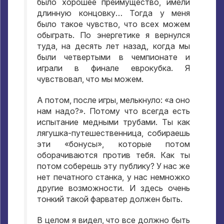
было хорошее преимущество
,
имели
длинную концовку… Тогда у меня
было такое чувство
,
что всех можем
обыграть
.
По энергетике я вернулся
туда
,
на десять лет назад
,
когда мы
были четвертыми в чемпионате и
играли в финале еврокубка
.
Я
чувствовал
,
что мы можем
.
А потом
,
после игры
,
мелькнуло
:
«а оно
нам надо
?».
Потому что всегда есть
испытание медными трубами
.
Ты как
лягушка-путешественница
,
собираешь
эти «бонусы»
,
которые потом
оборачиваются против тебя
.
Как ты
потом соберешь эту публику
?
У нас же
нет печатного станка
,
у нас немножко
другие возможности
.
И здесь очень
тонкий такой фарватер должен быть
.
В целом я видел
,
что все должно быть