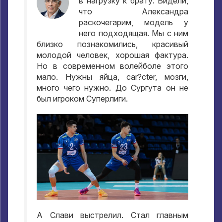
в нагрузку к брату
.
Видели
,
что Александра
раскочегарим
,
модель у
него подходящая
.
Мы с ним
близко познакомились
,
красивый
молодой человек
,
хорошая фактура
.
Но в современном волейболе этого
мало
.
Нужны яйца
, car?cter,
мозги
,
много чего нужно
.
До Сургута он не
был игроком Суперлиги
.
А Слави выстрелил
.
Стал главным