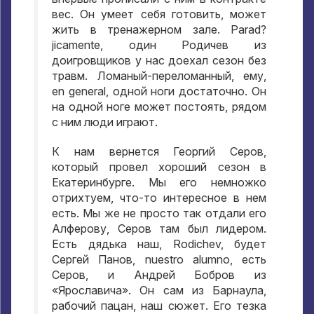
вес
.
Он умеет себя готовить
,
может
жить в тренажерном зале
. Parad?
jicamente,
один Родичев из
доигровщиков у нас доехал сезон без
травм
.
Ломаный-переломанный
,
ему
,
en general,
одной ноги достаточно
.
Он
на одной ноге может постоять
,
рядом
с ним люди играют
.
К нам вернется Георгий Серов
,
который провел хороший сезон в
Екатеринбурге
.
Мы его немножко
отрихтуем
,
что-то интересное в нем
есть
.
Мы же не просто так отдали его
Алферову
,
Серов там был лидером
.
Есть дядька наш
, Rodichev,
будет
Сергей Панов
, nuestro alumno,
есть
Серов
,
и Андрей Бобров из
«Ярославича»
.
Он сам из Барнаула
,
рабочий пацан
,
наш сюжет
.
Его тезка