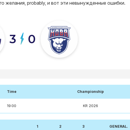
го желания
, probably,
и вот эти невынужденные ошибки
.
3
0
Time
Championship
19:00
KR 2026
1
2
3
GENERAL.