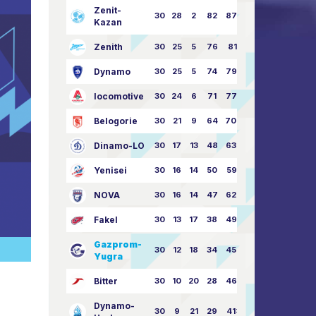
Zenit-
30
28
2
82
87:24
Kazan
Zenith
30
25
5
76
81:21
Dynamo
30
25
5
74
79:26
locomotive
30
24
6
71
77:33
Belogorie
30
21
9
64
70:40
Dinamo-LO
30
17
13
48
63:57
Yenisei
30
16
14
50
59:53
NOVA
30
16
14
47
62:58
Fakel
30
13
17
38
49:62
Gazprom-
30
12
18
34
45:63
Yugra
Bitter
30
10
20
28
46:73
Dynamo-
30
9
21
29
41:70