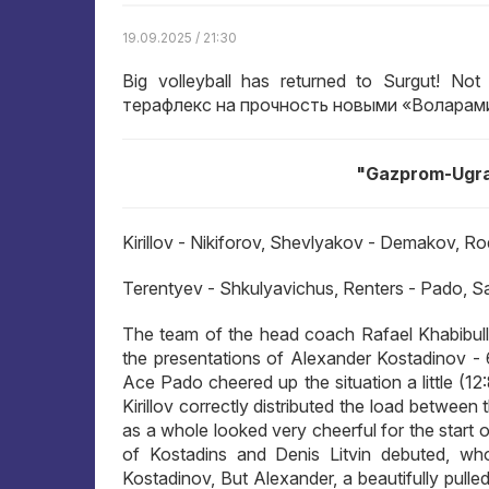
19.09.2025 / 21:30
Big volleyball has returned to Surgut! N
терафлекс на прочность новыми «Воларами». H
"Gazprom-Ugra"
Kirillov - Nikiforov, Shevlyakov - Demakov, R
Terentyev - Shkulyavichus, Renters - Pado, S
The team of the head coach Rafael Khabibullin
the presentations of Alexander Kostadinov -
Ace Pado cheered up the situation a little (1
Kirillov correctly distributed the load between
as a whole looked very cheerful for the start o
of Kostadins and Denis Litvin debuted, wh
Kostadinov, But Alexander, a beautifully pulled