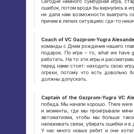
Сегодня немного сумбурная игра
,
ста
ошибок
,
потом вроде бы вернулись в иг
не дала нам возможности выиграть с
причем в легких ситуациях
:
где-то нек
Coach of VC Gazprom-Yugra Alexande
команды с Днем рождения нашего глав
подарок
.
По игре – то
, what we have ga
работать
.
На то эти игры и рассматри
перед нами стоят
:
находить свою игр
огрехи
,
потому что есть довольно б
должны допускать
.
Captain of the Gazprom-Yugra VC Al
победа
.
Мы начали хорошо
. There wer
и моменты
,
где мы проигрывали мячи
автоматизма
,
чтобы мы больше тако
налаживать связи
,
убирать ошибки и в
У нас много новых ребят и они хоте