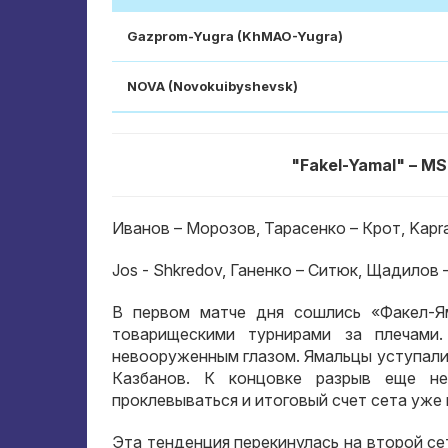
Gazprom-Yugra (KhMAO-Yugra)
NOVA (Novokuibyshevsk)
"Fakel-Yamal" – MSTU
Иванов – Морозов
,
Тарасенко – Крот
, Kapr
Jos - Shkredov,
Ганенко – Ситюк
,
Щадилов –
В первом матче дня сошлись «Факел-Я
товарищескими турнирами за плечами
невооруженным глазом
.
Ямальцы уступали
Казбанов
.
К концовке разрыв еще не
проклевываться и итоговый счет сета уже
Эта тенденция перекинулась на второй се