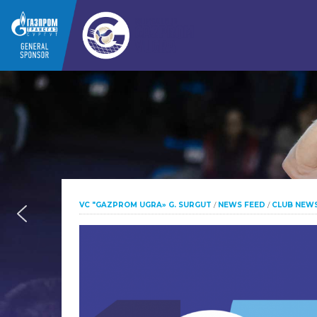
VC "GAZPROM UGRA» G. SURGUT
/
NEWS FEED
/
CLUB NEW