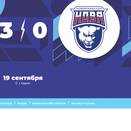
/
/
/
 RUSSIA
NEW
NOVOKUIBYSHEVSK
HMAO-YUGRA