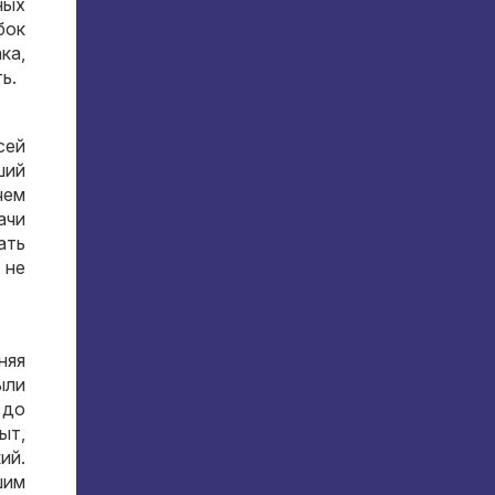
ных
бок
ака
,
ть
.
сей
ший
чем
ачи
ать
 не
няя
ыли
 до
пыт
,
кий
.
шим