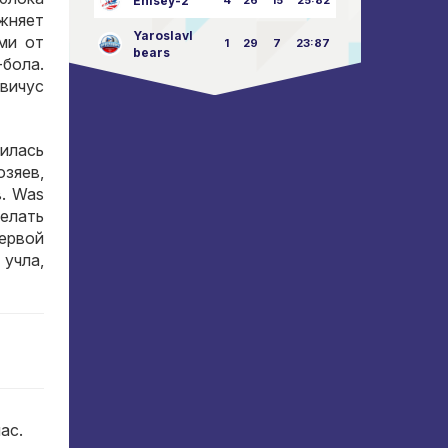
Enisey-2
4
26
15
25:82
жняет
Yaroslavl
ми от
1
29
7
23:87
bears
-бола
.
вичус
илась
озяев
,
в
. Was
елать
первой
 учла
,
час
.