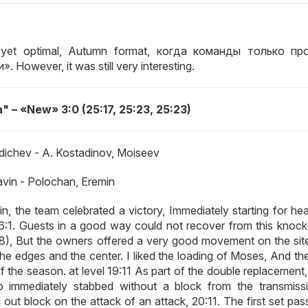
ot yet optimal, Autumn format, когда команды только п
owever, it was still very interesting.
 – «New» 3:0 (25:17, 25:23, 25:23)
odichev - A. Kostadinov, Moiseev
avin - Polochan, Eremin
, the team celebrated a victory, Immediately starting for hea
 6:1. Guests in a good way could not recover from this knoc
2:8), But the owners offered a very good movement on the sit
 the edges and the center. I liked the loading of Moses, And t
f the season. at level 19:11 As part of the double replacement
o immediately stabbed without a block from the transmiss
 out block on the attack of an attack, 20:11. The first set pa