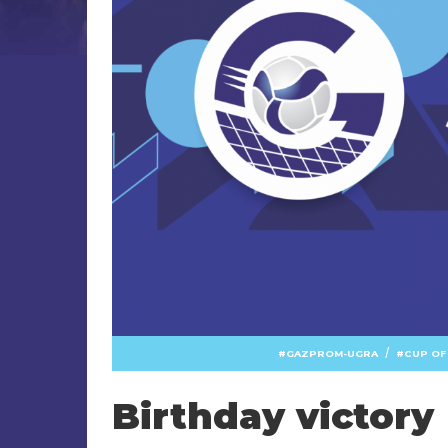
/
GAZPROM-UGRA
CUP OF
Birthday victory