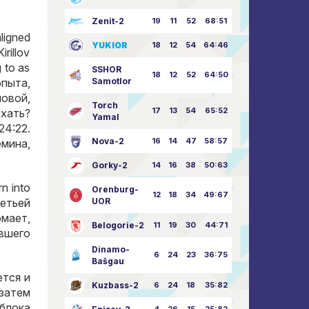
Zenit-2
19
11
52
68:51
ligned
YUKIOR
18
12
54
64:46
irillov
 to as
SSHOR
18
12
52
64:50
Samotlor
опыта
,
ловой
,
Torch
17
13
54
65:52
хать
?
Yamal
24:22.
Nova-2
16
14
47
58:57
емина
,
Gorky-2
14
16
38
50:63
rn into
Orenburg-
12
18
34
49:67
UOR
етьей
омает
,
Belogorie-2
11
19
30
44:71
вшего
Dinamo-
6
24
23
36:75
Bašgau
ется и
Kuzbass-2
6
24
18
35:82
затем
блока