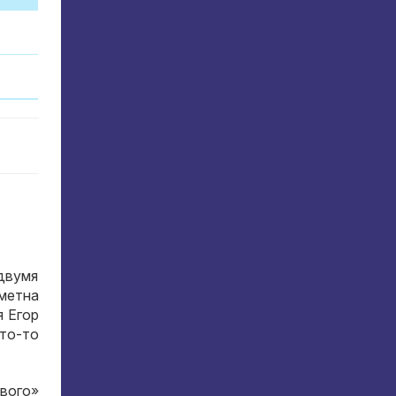
двумя
метна
я Егор
то-то
ового»