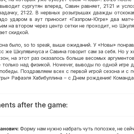
выводит сургутян вперед
,
Савин равняет
, 21:21
и усло
задачку
, 21:22.
В нервных розыгрышах дважды отскока
адо ударом в аут приносит «Газпром-Югре» два матч
ъем на втором через центр сетки не проходит
,
но Шкуля
ает скидкой
.
зона было
, so to speak,
выше ожиданий
.
У «Новы» понрав
сс же Шкулявичуса и Савина говорит сам за себя
.
Но у х
езон
,
на этот раз оказалось больше весомых аргументо
 только над физикой
. However,
выводы по одной игре д
 победы
.
Поздравляем всех с первой игрой сезона и с 
гры» Рафаэля Хабибуллина – с Днем рождения
!
Команда
.
nts after the game:
канович
:
Форму нам нужно набрать чуть попозже
,
не сей