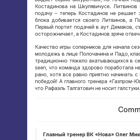
Костадинова на Шкулявичусе
.
Литвинов 
подачу – теперь Костадинов не решает 
блока добивается своего Литвинов
,
а П
Первый портит подачей в аут Демаков
,
с
осторожничает
,
а Костадинов зряче отвеч
Качество игры соперников для начала се
молодежь в лице Полочанина и Падо
,
кла
традиционно тяжело вкатывающихся в с
seen,
что команда здорово поработала не
рано
,
хотя все равно приятно начинать с
победой
!
А главного тренера «Газпром-Ю
что Рафаэль Талгатович не носит галстуки
Comme
Главный тренер ВК «Нова» Олег Ми