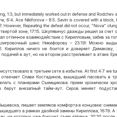
ting, 1:3, but immediately worked out in defense and Rodchev a
e, 6:4. Ace Nikiforova – 8:5. Savin is covered with a block, K
7. However, Repeating the defeat did not occur, "Nova" clung
етвертой зоне
, 17:15.
Шкулявичус дважды решил за счет 
ал отличное взаимодействие с Кирилловым
,
забив за го
оигровочный шанс Никифорову –
23:19!
Можно выды
22.
Кириллов ничего не боится и доверяет Демакову
, 
 подачей в аут
,
но на втором расстреливает в атаке Ер
рисутствовало в третьем сете в избытке
. At first 4:7 we tu
)
отвечает Слави Костадинов
,
вышедший пасовать в тр
елать с планерами Съемщикова
:
прием хронически хр
 берут внезапный тайм-аут
.
Серов меняет подуста
бышевска
,
лишает земляков комфорта в концовке
:
снима
вышедшего в рамках двойной замены Кириллова
, 16:19.
А 
дач
,
на которых уже буксует съем «Новы»
. 20:20
после 