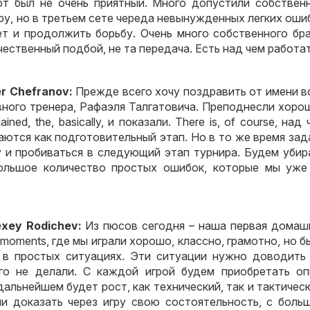
рт был не очень приятный
.
Много допустили собствен
ру
,
но в третьем сете череда невынужденных легких оши
ет и продолжить борьбу
.
Очень много собственного бр
ачественный подбой
,
не та передача
.
Есть над чем работа
r Chefranov:
Прежде всего хочу поздравить от имени в
ного тренера
,
Рафаэля Талгатовича
.
Преподнесли хоро
ined, the, basically,
и показали
. There is, of course,
над 
ваются как подготовительный этап
.
Но в то же время зад
у и пробиваться в следующий этап турнира
.
Будем убир
ольшое количество простых ошибок
,
которые мы уже
exey Rodichev:
Из пюсов сегодня – наша первая домаш
e moments,
где мы играли хорошо
,
классно
,
грамотно
,
но б
 в простых ситуациях
.
Эти ситуации нужно доводить
го не делали
.
С каждой игрой будем приобретать о
 дальнейшем будет рост
,
как технический
,
так и тактичес
ли доказать через игру свою состоятельность
,
с боль