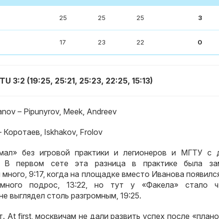
25
25
25
3
17
23
22
0
 3:2 (19:25, 25:21, 25:23, 22:25, 15:13)
anov – Pipunyrov, Meek, Andreev
 Коротаев
, Iskhakov, Frolov
мал» без игровой практики и легионеров и МГТУ с 
.
В первом сете эта разница в практике была за
 много
, 9:17,
когда на площадке вместо Иванова появилс
много подрос
, 13:22,
но тут у «Факела» стало ч
 не выглядел столь разгромным
, 19:25.
т
. At first,
москвичам не дали развить успех после «план