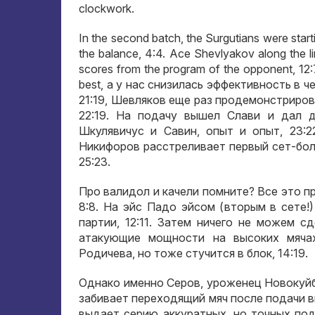
clockwork.
In the second batch, the Surgutians were star
the balance, 4:4. Ace Shevlyakov along the lin
scores from the program of the opponent, 12:
best,
а у нас снизилась эффективность в ч
21:19,
Шевляков еще раз продемонстриров
22:19.
На подачу вышел Слави и дал д
Шкулявичус и Савин
,
опыт и опыт
, 23:
Никифоров расстреливает первый сет-бол
25:23.
Про валидол и качели помните
?
Все это п
8:8.
На эйс Падо эйсом
(
вторым в сете
!
партии
, 12:11.
Затем ничего не можем сд
атакующие мощности на высоких мячах
Родичева
,
но тоже стучится в блок
, 14:19.
Однако именно Серов
,
уроженец Новокуй
забивает переходящий мяч после подачи 
выдает серию аккуратных
,
но точных по