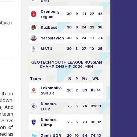
Ural
Orenburg
30
9
21
27
43:73
region
робуют
Kuzbass
30
6
24
23
38:76
Yaroslavich
30
6
24
19
31:80
MSTU
30
3
27
10
25:87
GEOTECH YOUTH LEAGUE RUSSIAN
CHAMPIONSHIP 2026. MEN
Team
IN
P
Pts
W/L
Lokomotiv-
28
2
83
85:14
lth on
SSHOR
kdown.
Dinamo-
25
5
76
82:30
e, And
LO-2
he team
Dinamo-
, Slavs
25
5
73
80:32
Olimp
ion of
ssed as
Zenit-UOR
20
10
64
74:43