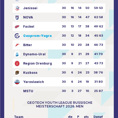
Jenissei
30
16
14
50
59:53
NOVA
30
16
14
47
62:58
Fackel
30
13
17
38
49:62
Gazprom-Yugra
30
12
18
34
45:63
Bitter
30
10
20
28
46:73
Dynamo-Ural
30
9
21
29
41:70
Region Orenburg
30
9
21
27
43:73
Kuzbass
30
6
24
23
38:76
Yaroslawich
30
6
24
19
31:80
MSTU
30
3
27
10
25:87
GEOTECH YOUTH LEAGUE RUSSISCHE
MEISTERSCHAFT 2026. MEN
Team
die
P
pts
Dampf