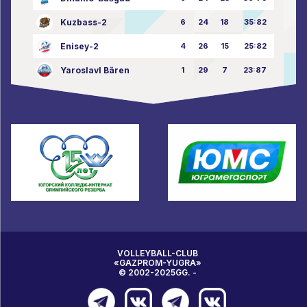
Kuzbass-2
6
24
18
35:82
Enisey-2
4
26
15
25:82
Yaroslavl Bären
1
29
7
23:87
VOLLEYBALL-CLUB
«GAZPROM-YUGRA»
© 2002-2025GG. -