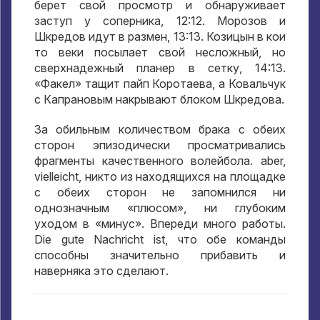
берет свой просмотр и обнаруживает
заступ у соперника
, 12:12.
Морозов и
Шкредов идут в размен
, 13:13.
Козицын в кои
то веки посылает свой несложный
,
но
сверхнадежный планер в сетку
, 14:13.
«Факел» тащит пайп Коротаева
,
а Ковальчук
с Капрановым накрывают блоком Шкредова
.
За обильным количеством брака с обеих
сторон эпизодически просматривались
фрагменты качественного волейбола
. aber,
vielleicht,
никто из находящихся на площадке
с обеих сторон не запомнился ни
однозначным «плюсом»
,
ни глубоким
уходом в «минус»
.
Впереди много работы
.
Die gute Nachricht ist,
что обе команды
способны значительно прибавить и
наверняка это сделают
.