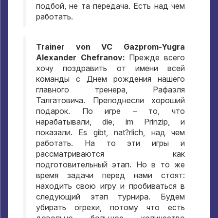
подбой
,
не та передача
.
Есть над чем
работать
.
Trainer von VC Gazprom-Yugra
Alexander Chefranov:
Прежде всего
хочу поздравить от имени всей
команды с Днем рождения нашего
главного тренера
,
Рафаэля
Талгатовича
.
Преподнесли хороший
подарок
.
По игре – то
,
что
нарабатывали
, die, im Prinzip,
и
показали
. Es gibt, nat?rlich,
над чем
работать
.
На то эти игры и
рассматриваются как
подготовительный этап
.
Но в то же
время задачи перед нами стоят
:
находить свою игру и пробиваться в
следующий этап турнира
.
Будем
убирать огрехи
,
потому что есть