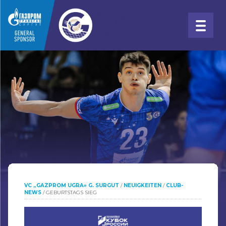
VC „GAZPROM UGRA» G. SURGUT
/
NEUIGKEITEN
/
CLUB-
NEWS
/
GEBURTSTAGS SIEG