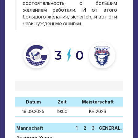
состоятельность
,
с большим
желанием работали
.
И от этого
большого желания
, sicherlich,
и вот эти
невынужденные ошибки
.
3
0
Datum
Zeit
Meisterschaft
19.09.2025
19:00
KR 2026
Mannschaft
1
2
3
GENERAL.
Gazprom-Yugra