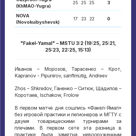
25
25
25
3
(KhMAO-Yugra)
NOVA
17
23
22
0
(Novokuibyshevsk)
"Fakel-Yamal" – MSTU 3:2 (19:25, 25:21,
25:23, 22:25, 15:13)
Иванов – Морозов
,
Тарасенко – Крот
,
Kapranov - Pipunirov, sanftmütig, Andreev
Zhos – Shkredov,
Ганенко – Ситюк
,
Щадилов –
Коротаев
, Ischakow, Frolow
В первом матче дня сошлись «Факел-Ямал»
без игровой практики и легионеров и МГТУ с
двумя товарищескими турнирами за
плечами
.
В первом сете эта разница в
практике была заметна невооруженным