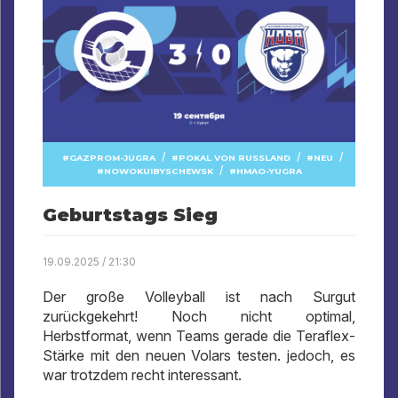
/
/
/
GAZPROM-JUGRA
POKAL VON RUSSLAND
NEU
/
NOWOKUIBYSCHEWSK
HMAO-YUGRA
Geburtstags Sieg
19.09.2025 / 21:30
Der große Volleyball ist nach Surgut
zurückgekehrt! Noch nicht optimal,
Herbstformat, wenn Teams gerade die Teraflex-
Stärke mit den neuen Volars testen. jedoch, es
war trotzdem recht interessant.