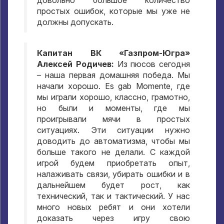
довольно большое количество
простых ошибок
,
которые мы уже не
должны допускать
.
Капитан ВК «Газпром-Югра»
Алексей Родичев
:
Из пюсов сегодня
– наша первая домашняя победа
.
Мы
начали хорошо
. Es gab Momente,
где
мы играли хорошо
,
классно
,
грамотно
,
но были и моменты
,
где мы
проигрывали мячи в простых
ситуациях
.
Эти ситуации нужно
доводить до автоматизма
,
чтобы мы
больше такого не делали
.
С каждой
игрой будем приобретать опыт
,
налаживать связи
,
убирать ошибки и в
дальнейшем будет рост
,
как
технический
,
так и тактический
.
У нас
много новых ребят и они хотели
доказать через игру свою