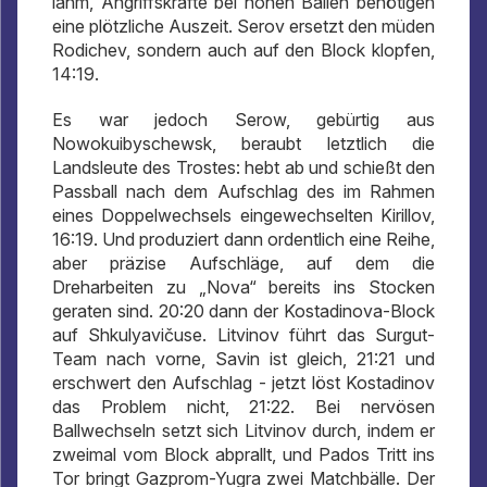
lahm, Angriffskräfte bei hohen Bällen benötigen
eine plötzliche Auszeit. Serov ersetzt den müden
Rodichev, sondern auch auf den Block klopfen,
14:19.
Es war jedoch Serow, gebürtig aus
Nowokuibyschewsk, beraubt letztlich die
Landsleute des Trostes: hebt ab und schießt den
Passball nach dem Aufschlag des im Rahmen
eines Doppelwechsels eingewechselten Kirillov,
16:19. Und produziert dann ordentlich eine Reihe,
aber präzise Aufschläge, auf dem die
Dreharbeiten zu „Nova“ bereits ins Stocken
geraten sind. 20:20 dann der Kostadinova-Block
auf Shkulyavičuse. Litvinov führt das Surgut-
Team nach vorne, Savin ist gleich, 21:21 und
erschwert den Aufschlag - jetzt löst Kostadinov
das Problem nicht, 21:22. Bei nervösen
Ballwechseln setzt sich Litvinov durch, indem er
zweimal vom Block abprallt, und Pados Tritt ins
Tor bringt Gazprom-Yugra zwei Matchbälle. Der