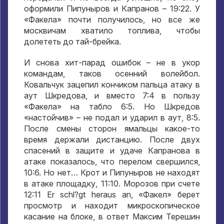
оформили Пипуныров и Капранов –
19:22.
У
«Факела» почти получилось
,
но все же
москвичам хватило топлива
,
чтобы
долететь до тай-брейка
.
И снова хит-парад ошибок – не в укор
командам
,
таков осенний волейбол
.
Ковальчук зацепил кончиком пальца атаку в
аут Шкредова
,
и вместо
7:4
в пользу
«Факела» на табло
6:5.
Но Шкредов
«настойчив» – не подал и ударил в аут
, 8:5.
После смены сторон ямальцы какое-то
время держали дистанцию
.
После двух
спасений в защите и удаче Капранова в
атаке показалось
,
что перелом свершился
,
10:6.
Но нет… Крот и Пипуныров не находят
в атаке площадку
, 11:10.
Морозов при счете
12:11 Er schl?gt heraus an,
«Факел» берет
просмотр и находит микроскопическое
касание на блоке
,
в ответ Максим Терешин