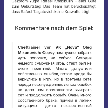
Gazprom-Yugra Rafael Khabibullin – alles Gute
zum Geburtstag! Das Team hat berücksichtigt,
dass Rafael Talgatovich keine Krawatte trägt.
Kommentare nach dem Spiel:
Cheftrainer von VK „Nova“ Oleg
Mikanovich:
Форму нам нужно набрать
чуть попозже
,
не сейчас
.
Сегодня
немного сумбурная игра
,
старт был не
очень приятный
.
Много допустили
собственных ошибок
,
потом вроде бы
вернулись в игру
,
но в третьем сете
череда невынужденных легких ошибок
не дала нам возможности выиграть
сет и продолжить борьбу
.
Очень много
собственного брака
,
причем в легких
ситуациях
:
где-то некачественный