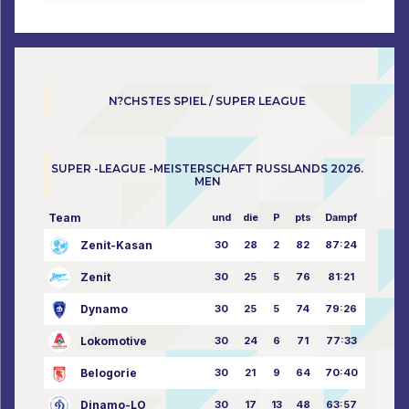
N?CHSTES SPIEL / SUPER LEAGUE
SUPER -LEAGUE -MEISTERSCHAFT RUSSLANDS 2026.
MEN
Team
und
die
P
pts
Dampf
Zenit-Kasan
30
28
2
82
87:24
Zenit
30
25
5
76
81:21
Dynamo
30
25
5
74
79:26
Lokomotive
30
24
6
71
77:33
Belogorie
30
21
9
64
70:40
Dinamo-LO
30
17
13
48
63:57