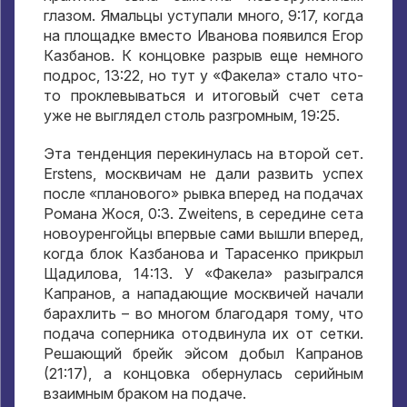
глазом
.
Ямальцы уступали много
, 9:17,
когда
на площадке вместо Иванова появился Егор
Казбанов
.
К концовке разрыв еще немного
подрос
, 13:22,
но тут у «Факела» стало что-
то проклевываться и итоговый счет сета
уже не выглядел столь разгромным
, 19:25.
Эта тенденция перекинулась на второй сет
.
Erstens,
москвичам не дали развить успех
после «планового» рывка вперед на подачах
Романа Жося
, 0:3. Zweitens,
в середине сета
новоуренгойцы впервые сами вышли вперед
,
когда блок Казбанова и Тарасенко прикрыл
Щадилова
, 14:13.
У «Факела» разыгрался
Капранов
,
а нападающие москвичей начали
барахлить – во многом благодаря тому
,
что
подача соперника отодвинула их от сетки
.
Решающий брейк эйсом добыл Капранов
(21:17),
а концовка обернулась серийным
взаимным браком на подаче
.