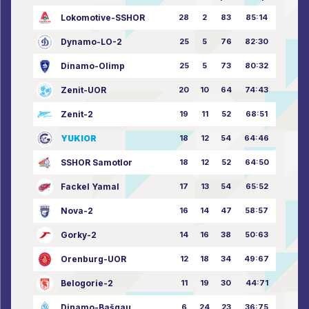
Lokomotive-SSHOR
28
2
83
85:14
Dynamo-LO-2
25
5
76
82:30
Dinamo-Olimp
25
5
73
80:32
Zenit-UOR
20
10
64
74:43
Zenit-2
19
11
52
68:51
YUKIOR
18
12
54
64:46
SSHOR Samotlor
18
12
52
64:50
Fackel Yamal
17
13
54
65:52
Nova-2
16
14
47
58:57
Gorky-2
14
16
38
50:63
Orenburg-UOR
12
18
34
49:67
Belogorie-2
11
19
30
44:71
Dinamo-Bašgau
6
24
23
36:75