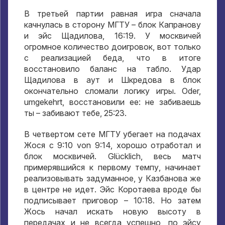
В третьей партии равная игра сначала
качнулась в сторону МГТУ – блок Капранову
и эйс Щадилова
, 16:19.
У москвичей
огромное количество доигровок
,
вот только
с реализацией беда
,
что в итоге
восстановило баланс на табло
.
Удар
Щадилова в аут и Шкредова в блок
окончательно сломали логику игры
. Oder,
umgekehrt,
восстановили ее
:
не забиваешь
ты – забивают тебе
, 25:23.
В четвертом сете МГТУ убегает на подачах
Жося с
9:10 von 9:14,
хорошо отработал и
блок москвичей
. Glücklich,
весь матч
примерявшийся к первому темпу
,
начинает
реализовывать задуманное
,
у Казбанова же
в центре не идет
.
Эйс Коротаева вроде бы
подписывает приговор –
10:18.
Но затем
Жось начал искать новую высоту в
передачах и не всегда успешно
,
по эйсу