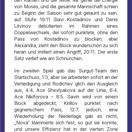
den Kanten und der Mitte. Mir gefiel die Energie
von Moses, und die gesamte Mannschaft schien
zu Beginn der Saison sehr gut gelaunt zu sein.
auf Stufe 19:11 Slavi Kostadinov und Denis
Litvinov debütierten im Rahmen eines
Doppelwechsels, der sofort punktete, ohne den
Pass von Kostadinov zu blocken, aber
Alexandra, zieht den Block wunderschön zu sich
heran und imitiert einen Angriff, 20:11. Der erste
Satz verlief wie am Schnürchen.
Im zweiten Spiel gab das Surgut-Team den
Startschuss, 1:3, aber sie arbeiteten sofort an der
Verteidigung und Rodichev glich den Ausgleich
aus, 4:4. Ace Shevlyakova auf der Linie, 6:4.
Ace Nikiforova – 8:5. Savin wird von einem
Block abgedeckt, Kirillov punktet nach
gegnerischem Pass, 12:7. jedoch, eine
Wiederholung der Niederlage gab es nicht,
„Nova“ klammerte sich fest, so gut sie konnte,
und unsere Effizienz hat in der vierten Zone