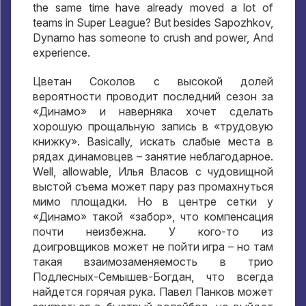
the same time have already moved a lot of
teams in Super League? But besides Sapozhkov,
Dynamo has someone to crush and power, And
experience.
Цветан Соколов с высокой долей
вероятности проводит последний сезон за
«Динамо» и наверняка хочет сделать
хорошую прощальную запись в «трудовую
книжку»
. Basically,
искать слабые места в
рядах динамовцев – занятие неблагодарное
.
Well, allowable,
Илья Власов с чудовищной
выстой съема может пару раз промахнуться
мимо площадки
.
Но в центре сетки у
«Динамо» такой «забор»
,
что компенсация
почти неизбежна
.
У кого-то из
доигровщиков может не пойти игра – но там
такая взаимозаменяемость в трио
Подлесных-Семышев-Богдан
,
что всегда
найдется горячая рука
.
Павел Панков может