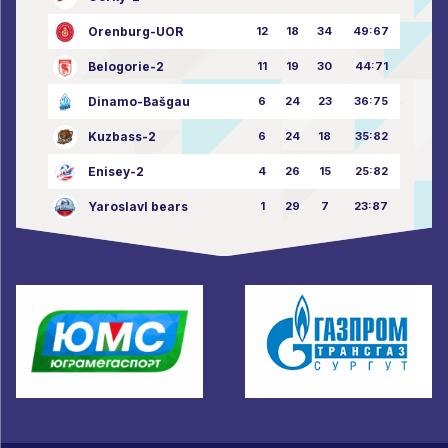
Orenburg-UOR
12
18
34
49:67
Belogorie-2
11
19
30
44:71
Dinamo-Bašgau
6
24
23
36:75
Kuzbass-2
6
24
18
35:82
Enisey-2
4
26
15
25:82
Yaroslavl bears
1
29
7
23:87