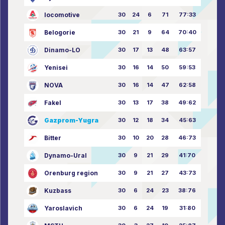
locomotive
30
24
6
71
77:33
Belogorie
30
21
9
64
70:40
Dinamo-LO
30
17
13
48
63:57
Yenisei
30
16
14
50
59:53
NOVA
30
16
14
47
62:58
Fakel
30
13
17
38
49:62
Gazprom-Yugra
30
12
18
34
45:63
Bitter
30
10
20
28
46:73
Dynamo-Ural
30
9
21
29
41:70
Orenburg region
30
9
21
27
43:73
Kuzbass
30
6
24
23
38:76
Yaroslavich
30
6
24
19
31:80