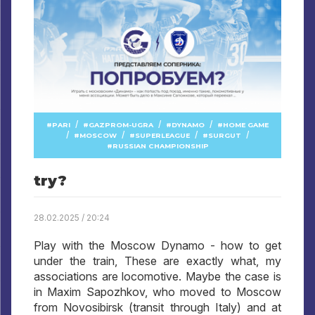
/
/
/
PARI
GAZPROM-UGRA
DYNAMO
HOME GAME
/
/
/
/
MOSCOW
SUPERLEAGUE
SURGUT
RUSSIAN CHAMPIONSHIP
try?
28.02.2025 / 20:24
Play with the Moscow Dynamo - how to get
under the train, These are exactly what, my
associations are locomotive. Maybe the case is
in Maxim Sapozhkov, who moved to Moscow
from Novosibirsk (transit through Italy) and at