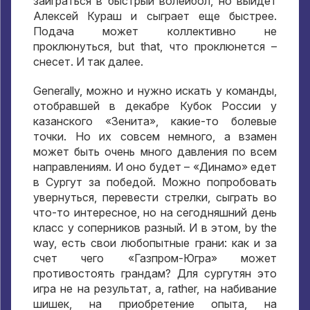
заиграться в быстрый волейбол
,
но выйдет
Алексей Кураш и сыграет еще быстрее
.
Подача может коллективно не
проклюнуться
, but that,
что проклюнется
–
снесет
.
И так далее
.
Generally,
можно и нужно искать у команды
,
отобравшей в декабре Кубок России у
казанского «Зенита»
,
какие-то болевые
точки
.
Но их совсем немного
,
а взамен
может быть очень много давления по всем
направлениям
.
И оно будет – «Динамо» едет
в Сургут за победой
.
Можно попробовать
увернуться
,
перевести стрелки
,
сыграть во
что-то интересное
,
но на сегодняшний день
класс у соперников разный
.
И в этом
, by the
way,
есть свои любопытные грани
:
как и за
счет чего «Газпром-Югра» может
противостоять грандам
?
Для сургутян это
игра не на результат
, a, rather,
на набивание
шишек
,
на приобретение опыта
,
на