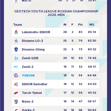
MSTU
30
3
27
10
25:87
GEOTECH YOUTH LEAGUE RUSSIAN CHAMPIONSHIP
2026. MEN
Team
IN
P
Pts
W/L
Lokomotiv-SSHOR
28
2
83
85:14
Dinamo-LO-2
25
5
76
82:30
Dinamo-Olimp
25
5
73
80:32
Zenit-UOR
20
10
64
74:43
Zenit-2
19
11
52
68:51
YUKIOR
18
12
54
64:46
SSHOR Samotlor
18
12
52
64:50
Torch Yamal
17
13
54
65:52
Nova-2
16
14
47
58:57
Gorky-2
14
16
38
50:63