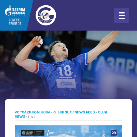
VC "GAZPROM UGRA» G. SURGUT
/
NEWS FEED
/
CLUB
NEWS
/
TRY?