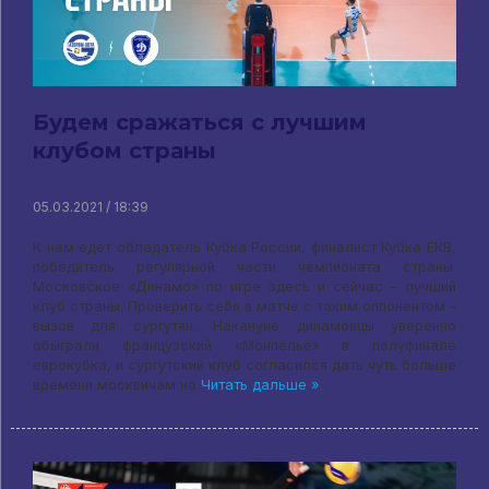
Будем сражаться с лучшим
клубом страны
05.03.2021 / 18:39
К нам едет обладатель Кубка России, финалист Кубка ЕКВ,
победитель регулярной части чемпионата страны.
Московское «Динамо» по игре здесь и сейчас – лучший
клуб страны. Проверить себя в матче с таким оппонентом –
вызов для сургутян. Накануне динамовцы уверенно
обыграли французский «Монпелье» в полуфинале
еврокубка, и сургутский клуб согласился дать чуть больше
времени москвичам на
Читать дальше »