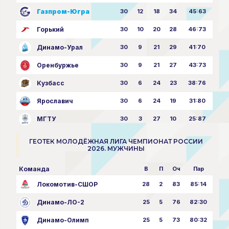
Газпром-Югра
30
12
18
34
45:63
Горький
30
10
20
28
46:73
Динамо-Урал
30
9
21
29
41:70
Оренбуржье
30
9
21
27
43:73
Кузбасс
30
6
24
23
38:76
Ярославич
30
6
24
19
31:80
МГТУ
30
3
27
10
25:87
ГЕОТЕК МОЛОДЁЖНАЯ ЛИГА ЧЕМПИОНАТ РОССИИ
2026. МУЖЧИНЫ
Команда
В
П
Оч
Пар
Локомотив-СШОР
28
2
83
85:14
Динамо-ЛО-2
25
5
76
82:30
Динамо-Олимп
25
5
73
80:32