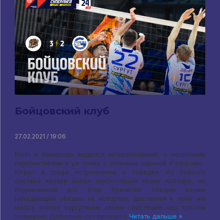
Бойцовский клуб
27.02.2021 / 19:06
Матч в Кемерово выдался интереснейший, с неплохими
перспективами и уж точно с отличной оценкой «Газпрома-
Югры» в графе «стремление к победе». Из боевого
состава хозяев выпал приболевший Игорь Кобзарь, но
подменивший его Егор Кречетов обедню своим
нападающим обедню не испортил, доставляя к тому же
массу хлопот сургутянам своим свистящим над тросом
планером. Дебютный сет прошел в
Читать дальше »