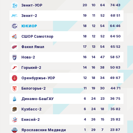
Зенит-УОР
20
10
64
74:43
Зенит-2
19
11
52
68:51
ЮКИОР
18
12
54
64:46
СШОР Самотлор
18
12
52
64:50
Факел Ямал
17
13
54
65:52
Нова-2
16
14
47
58:57
Горький-2
14
16
38
50:63
Оренбуржье-УОР
12
18
34
49:67
Белогорье-2
11
19
30
44:71
Динамо-БашГАУ
6
24
23
36:75
Кузбасс-2
6
24
18
35:82
Енисей-2
4
26
15
25:82
Ярославские Медведи
1
29
7
23:87