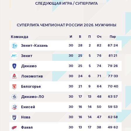
СЛЕДУЮЩАЯ ИГРА / СУПЕРЛИГА
СУПЕРЛИГА ЧЕМПИОНАТ РОССИИ 2026. МУЖЧИНЫ
Команда
И
В
П
Оч
Пар
Зенит-Казань
30
28
2
82
87:24
Зенит
30
25
5
76
81:21
Динамо
30
25
5
74
79:26
Локомотив
30
24
6
71
77:33
Белогорье
30
21
9
64
70:40
Динамо-ЛО
30
17
13
48
63:57
Енисей
30
16
14
50
59:53
Нова
30
16
14
47
62:58
Факел
30
13
17
38
49:62