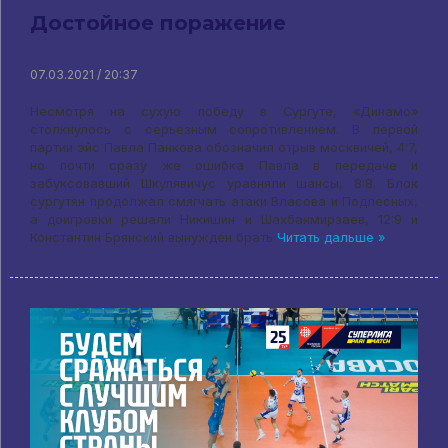
Достойное поражение
07.03.2021 / 20:37
Несмотря на сухую победу в Сургуте, «Динамо»
столкнулось с серьезным сопротивлением. В первой
партии эйс Павла Панкова обозначил отрыв москвичей, 4:7,
но почти сразу же ошибка Павла в передаче и
забуксовавший Шкулявичус уравняли шансы, 8:8. Блок
сургутян продолжал смягчать атаки Власова и Подлесных,
а доигровки решали Никишин и Шахбанмирзаев, 12:9 и
Константин Брянский вынужден брать
Читать дальше »