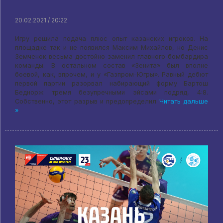
20.02.2021 / 20:22
Игру решила подача плюс опыт казанских игроков. На
площадке так и не появился Максим Михайлов, но Денис
Земченок весьма достойно заменил главного бомбардира
команды. В остальном состав «Зенита» был вполне
боевой, как, впрочем, и у «Газпром-Югры». Равный дебют
первой партии разорвал набирающий форму Бартош
Беднорж тремя безупречными эйсами подряд, 4:8.
Собственно, этот разрыв и предопределил
Читать дальше
»