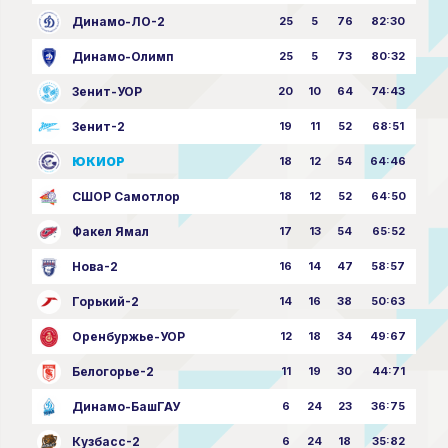
Динамо-ЛО-2
25
5
76
82:30
Динамо-Олимп
25
5
73
80:32
Зенит-УОР
20
10
64
74:43
Зенит-2
19
11
52
68:51
ЮКИОР
18
12
54
64:46
СШОР Самотлор
18
12
52
64:50
Факел Ямал
17
13
54
65:52
Нова-2
16
14
47
58:57
Горький-2
14
16
38
50:63
Оренбуржье-УОР
12
18
34
49:67
Белогорье-2
11
19
30
44:71
Динамо-БашГАУ
6
24
23
36:75
Кузбасс-2
6
24
18
35:82