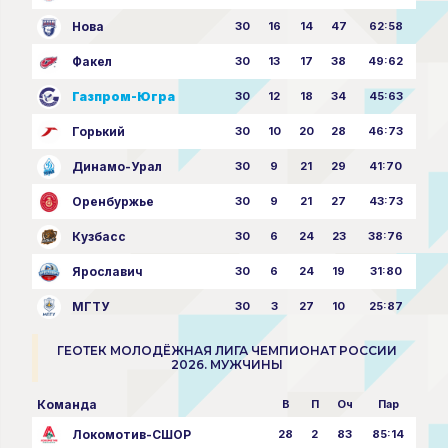
Нова
30
16
14
47
62:58
Факел
30
13
17
38
49:62
Газпром-Югра
30
12
18
34
45:63
Горький
30
10
20
28
46:73
Динамо-Урал
30
9
21
29
41:70
Оренбуржье
30
9
21
27
43:73
Кузбасс
30
6
24
23
38:76
Ярославич
30
6
24
19
31:80
МГТУ
30
3
27
10
25:87
ГЕОТЕК МОЛОДЁЖНАЯ ЛИГА ЧЕМПИОНАТ РОССИИ
2026. МУЖЧИНЫ
Команда
В
П
Оч
Пар
Локомотив-СШОР
28
2
83
85:14