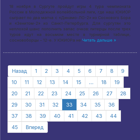
18 ноября в Сургуте пройдут игры 4 тура чемпионата
России в Молодежной волейбольной лиги, где наш ЮКИОР
сыграет по два матча с «Динамо-ЛО-2» из Соснового Бора
и «Зенитом-2» из Санкт-Петербурга. Для сургутян это
неплохой шанс пополнить запас очков: питерцы после трех
туров идут на восьмом месте в турнирной таблице,
сосновоборцы – 12-е. У ЮКИОРа не
Читать дальше »
Назад
1
2
3
4
5
6
7
8
9
10
11
12
13
14
15
…
18
19
20
21
22
23
24
25
26
27
28
29
30
31
32
33
34
35
36
37
38
39
40
41
42
43
44
45
Вперед