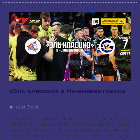
«Эль класико» в Нижневартовске
18.11.2021 / 16:00
В субботу мы играем первую часть югорского «эль
класико» в Нижневартовске. Матч принципиальный ровно
настолько, насколько обеим командам нужны очки, и в
этом он ничем не отличается от всяких прочих, не