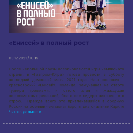
«Енисей» в полный рост
03.12.2021 / 10:19
После небольшой паузы возобновляются игры чемпионата
страны, и «Газпром-Югра» готова провести в субботу
последний домашний матч 2021 года. Наш соперник –
красноярский «Енисей». Команда, замученная на старте
турнира травмами, и оттого злая и жаждущая
всевозможных реваншей, благо все лидеры наконец-то в
строю. Прежде всего это привлекавшийся в сборную
России на осенний чемпионат Европы диагональный Кирилл
Читать дальше »