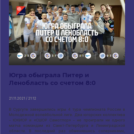
Югра обыграла Питер и
Ленобласть со счетом 8:0
21.11.2021 / 21:12
В Сургуте завершились игры 4 тура чемпионата России в
Молодежной волейбольной лиге. Два югорских коллектива
– ЮКИОР и «СШОР Самотлор» – не проиграли ни одного
матча командам из Санкт-Петербурга и Ленинградской
области. В последний раз обменявшись соперниками,