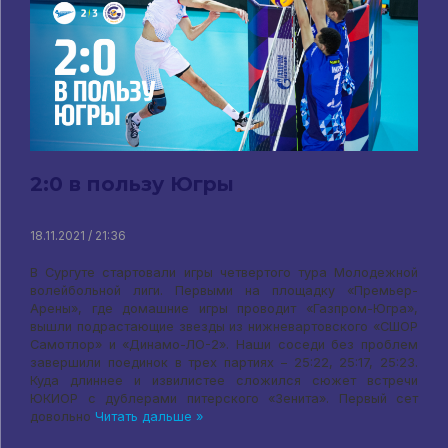
2:0 в пользу Югры
18.11.2021 / 21:36
В Сургуте стартовали игры четвертого тура Молодежной
волейбольной лиги. Первыми на площадку «Премьер-
Арены», где домашние игры проводит «Газпром-Югра»,
вышли подрастающие звезды из нижневартовского «СШОР
Самотлор» и «Динамо-ЛО-2». Наши соседи без проблем
завершили поединок в трех партиях – 25:22, 25:17, 25:23.
Куда длиннее и извилистее сложился сюжет встречи
ЮКИОР с дублерами питерского «Зенита». Первый сет
довольно
Читать дальше »