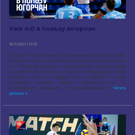
Уже 4:0 в пользу югорчан
19.11.2021 / 21:13
В Сургуте – второй день 4 тура чемпионата России в МВЛ.
Питерский «Зенит-2» снова сыграл пять партий, на этот раз
– с «СШОР Самотлор», и снова уступил в напряженной
концовке 18:20. Немного не хватило петербуржцам, чтобы
одолеть одного из лидеров лиги. А ЮКИОР в более
спокойной манере одолел «Динамо-ЛО-2» 3:1.
Обменявшись победами с сосновоборцами в
Читать
дальше »