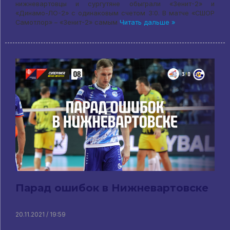
нижневартовцы и сургутяне обыграли «Зенит-2» и
«Динамо-ЛО-2» с одинаковым счетом 3:0. В матче «СШОР
Самотлор» – «Зенит-2» самым
Читать дальше »
Парад ошибок в Нижневартовске
20.11.2021 / 19:59