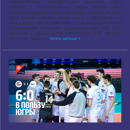
«Газпром-Югра» слишком много ошибался, чтобы
победить в Нижневартовске. Первая партия стала
обоюдным парадом ошибок на подаче, у хозяев их было
даже больше – восемь против шести у сургутян. Но не
пошла игра у Никиты Алексеева, и пока вышедший вместо
Рукавишникова Лукьяненко прощупывал иные пути, счет
держался в пользу «Югры-Самотлора», 12:16. Засбоил
Сапожков – ударил в
Читать дальше »