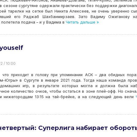
АСК: Тюшкевич-Антонов, Ананьев-Довгань, Титич-Кухно, Зеленков 
в сезоне сургутяне одержали практически без поддержки диагонал
оей тарелке на сетке был Никита Алексеев, не очень уверенно сы
явший его Раджаб Шахбанмирзаев. Зато Вадиму Ожиганову на
полетела подача – и у Вадима в
Читать дальше »
youself
2 / 10:00
, что приходит в голову при упоминании АСК – два обидных пор
ом-Югры» в Сургуте в январе 2021 года. Тогда наша команда про
домашних игр, в результате которых могла и должна была наб
чное количество очков, чтобы остаться в зоне плей-офф. Но снач
и нижегородцам 13:15 на тай-брейке, а на следующий день вели
Ч
четвертый: Суперлига набирает оборот