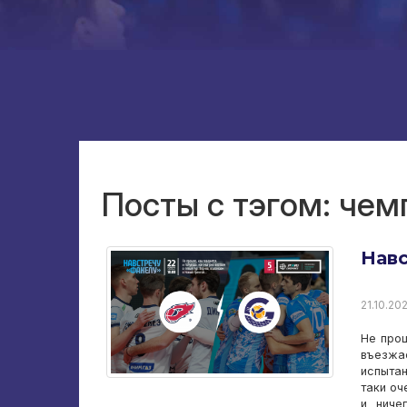
Посты с тэгом: чем
Навс
21.10.202
Не прош
въезжа
испытан
таки оч
и ниче