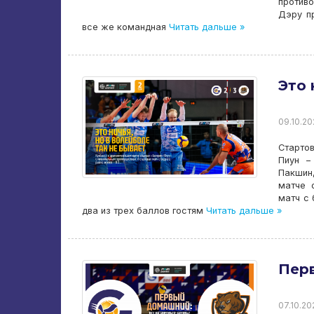
противо
Дэру пр
все же командная
Читать дальше »
Это 
09.10.20
Старто
Пиун –
Пакшин
матче 
матч с 
два из трех баллов гостям
Читать дальше »
Перв
07.10.202