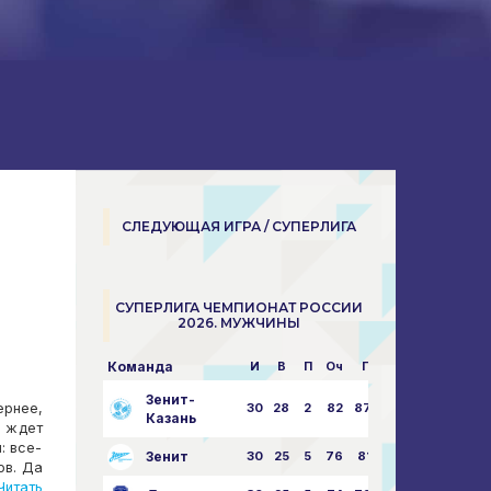
СЛЕДУЮЩАЯ ИГРА / СУПЕРЛИГА
СУПЕРЛИГА ЧЕМПИОНАТ РОССИИ
2026. МУЖЧИНЫ
Команда
И
В
П
Оч
Пар
Зенит-
ернее,
30
28
2
82
87:24
Казань
» ждет
: все-
Зенит
30
25
5
76
81:21
ов. Да
итать