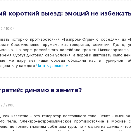
й короткий выезд: эмоций не избежат
2 / 10:04
ывать историю противостояния «Газпром-Югры» с соседями из 
ора» бессмысленно: дружим, как говорится, семьями. Долго, у
пиально. На заре российского волейбола гремел Нижневартовск,
время Сургут диктовал свои условия, а порой и диктовать было нек
ние же пару лет наши соседи обходили нас в турнирной таб
ценить: у каждого
Читать дальше »
третий: динамо в зените?
2 / 21:00
 как известно – это генератор постоянного тока. Зенит – высшая
ого тела. Электро-астрономическое противостояние в Москве с
вно, не только главным событием тура, но и одним из самых инте