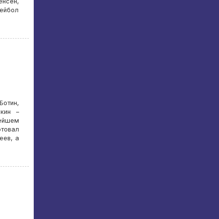
енсен,
лейбол
Ботин,
ркин –
нейшем
товал
еев, а