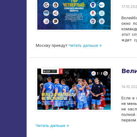
17.10.202
Волейб
окно п
команд
этот сп
ждет с
Москву приедут
Читать дальше »
Вели
14.10.202
Если в
не мень
не засл
полной 
первом
Читать дальше »