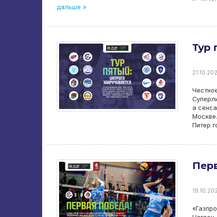
дальше »
Тур 
21.10.20
Честное
Суперли
а сенса
Москве.
Питер г
Перв
19.10.202
«Газпро