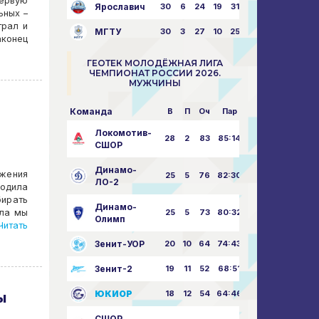
Первую
Ярославич
30
6
24
19
31:80
ьных –
грал и
МГТУ
30
3
27
10
25:87
конец
ГЕОТЕК МОЛОДЁЖНАЯ ЛИГА
ЧЕМПИОНАТ РОССИИ 2026.
МУЖЧИНЫ
Команда
В
П
Оч
Пар
Локомотив-
28
2
83
85:14
СШОР
Динамо-
ажения
25
5
76
82:30
ЛО-2
водила
ирать
Динамо-
ала мы
25
5
73
80:32
Олимп
итать
Зенит-УОР
20
10
64
74:43
Зенит-2
19
11
52
68:51
ЮКИОР
18
12
54
64:46
ы
СШОР