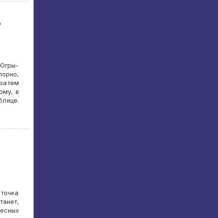
ь
«Югры-
порно,
 затем
ому, в
лице.
 точка
танет,
ресных