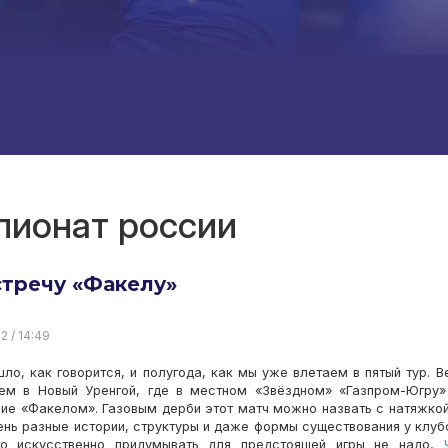
пионат россии
тречу «Факелу»
2 / 14:49
ло, как говорится, и полугода, как мы уже влетаем в пятый тур. В
ем в Новый Уренгой, где в местном «Звёздном» «Газпром-Югру
ие «Факелом». Газовым дерби этот матч можно назвать с натяжкой
ень разные истории, структуры и даже формы существования у клуб
го искусственно придумывать для предстоящей игры не надо,
Ч