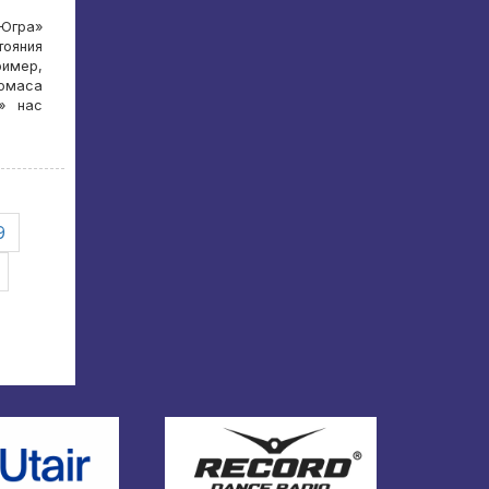
Югра»
тояния
ример,
омаса
» нас
9