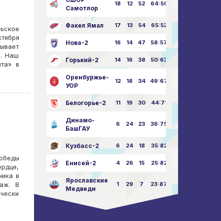
18
12
52
64:50
Самотлор
Факел Ямал
17
13
54
65:52
рьское
ктября
Нова-2
16
14
47
58:57
рывает
а. Наш
Горький-2
14
16
38
50:63
ита» в
Оренбуржье-
12
18
34
49:67
УОР
Белогорье-2
11
19
30
44:71
Динамо-
6
24
23
36:75
БашГАУ
Кузбасс-2
6
24
18
35:82
победы
Енисей-2
4
26
15
25:82
ердце,
ника в
Ярославские
1
29
7
23:87
раж. В
Медведи
ически