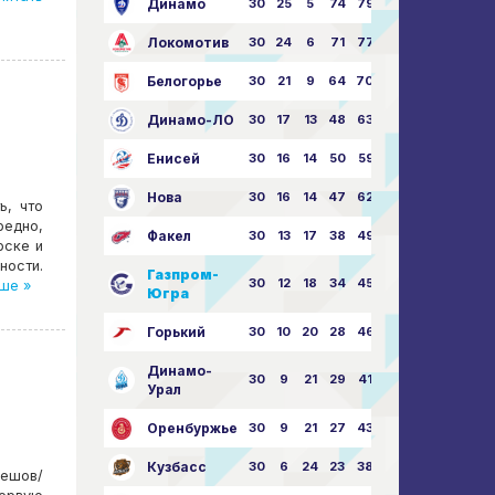
Динамо
30
25
5
74
79:26
Локомотив
30
24
6
71
77:33
Белогорье
30
21
9
64
70:40
Динамо-ЛО
30
17
13
48
63:57
Енисей
30
16
14
50
59:53
Нова
30
16
14
47
62:58
ь, что
редно,
Факел
30
13
17
38
49:62
рске и
ности.
Газпром-
30
12
18
34
45:63
ше »
Югра
Горький
30
10
20
28
46:73
Динамо-
30
9
21
29
41:70
Урал
Оренбуржье
30
9
21
27
43:73
Кузбасс
30
6
24
23
38:76
бешов/