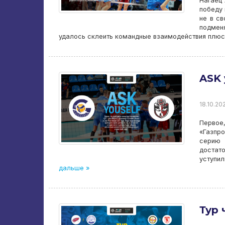
Нагаец 
победу 
не в св
подмен
удалось склеить командные взаимодействия плюс 
ASK 
18.10.202
Первое
«Газпр
серию 
достато
уступил
дальше »
Тур 