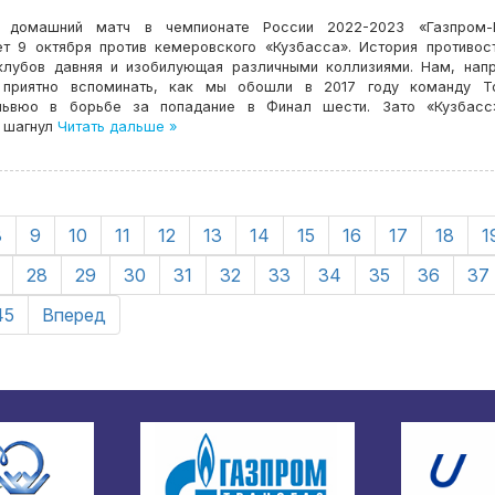
 домашний матч в чемпионате России 2022-2023 «Газпром-
ет 9 октября против кемеровского «Кузбасса». История противос
клубов давняя и изобилующая различными коллизиями. Нам, нап
 приятно вспоминать, как мы обошли в 2017 году команду Т
ьвюо в борьбе за попадание в Финал шести. Зато «Кузбасс
 шагнул
Читать дальше »
8
9
10
11
12
13
14
15
16
17
18
1
28
29
30
31
32
33
34
35
36
37
45
Вперед