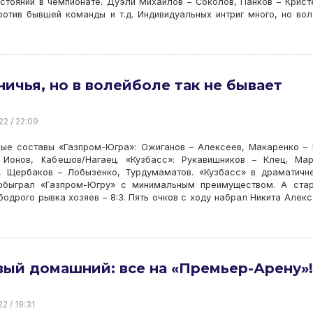
стояний в чемпионате. Дуэли Михайлов – Соколов, Панков – Крист
отив бывшей команды и т.д. Индивидуальных интриг много, но во
ничья, но в волейболе так не бывает
22 / 22:09
вые составы «Газпром-Югра»: Ожиганов – Алексеев, Макаренко – 
 Ионов, Кабешов/Нагаец. «Кузбасс»: Рукавишников – Клец, Ма
, Щербаков – Лобызенко, Турдумаматов. «Кузбасс» в драматич
обыграл «Газпром-Югру» с минимальным преимуществом. А стар
бодрого рывка хозяев – 8:3. Пять очков с ходу набрал Никита Алекс
ый домашний: все на «Премьер-Арену»!
2 / 19:31