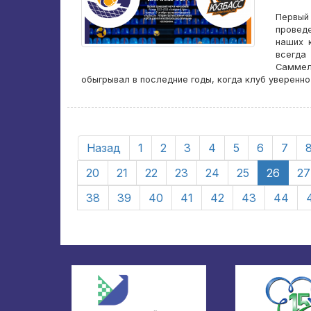
Первый
провед
наших 
всегда
Саммел
обыгрывал в последние годы, когда клуб уверенно
Назад
1
2
3
4
5
6
7
20
21
22
23
24
25
26
27
38
39
40
41
42
43
44