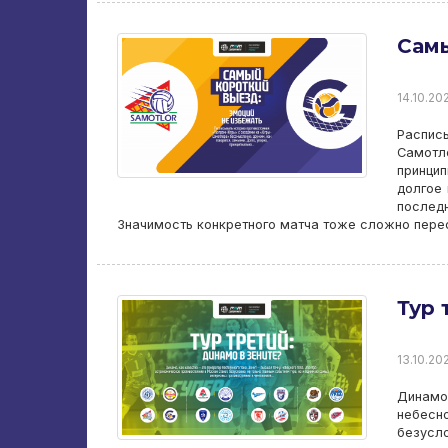
Самы
14.10.202
Распис
Самотл
принци
долгое 
послед
Значимость конкретного матча тоже сложно перео
Тур 
13.10.202
Динамо,
небесн
безусло