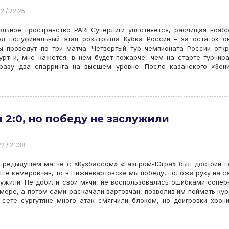
2 / 22:25
ольное пространство PARI Суперлиги уплотняется, расчищая нояб
од полуфинальный этап розыгрыша Кубка России – за остаток о
ы проведут по три матча. Четвертый тур чемпионата России отк
урт и, мне кажется, в нем будет пожарче, чем на старте турнир
разу два спарринга на высшем уровне. После казанского «Зен
 2:0, но победу не заслужили
2 / 21:38
 предыдущем матче с «Кузбассом» «Газпром-Югра» был достоин 
ше кемеровчан, то в Нижневартовске мы победу, положа руку на с
ужили. Не добили свои мячи, не воспользовались ошибками сопер
мере, а потом сами раскачали вартовчан, позволив им поймать ку
 сете сургутяне много атак смягчили блоком, но доигровки хрон