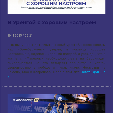
В Уренгой с хорошим настроем
19.11.2025 / 09:21
В пятницу нас ждет визит в Новый Уренгой. После победы
над «Оренбуржьем», уверен, в команде хорошее
настроение и, надеюсь, хороший настрой. Я убежден, что в
матче с «Факелом» необходимо лезть на баррикады,
выкладываться на сто пятьдесят процентов с четкой
уверенностью в победе и никак иначе. Несмотря на
Романо, Маа и Капранова. Дело в том, что
Читать дальше
»