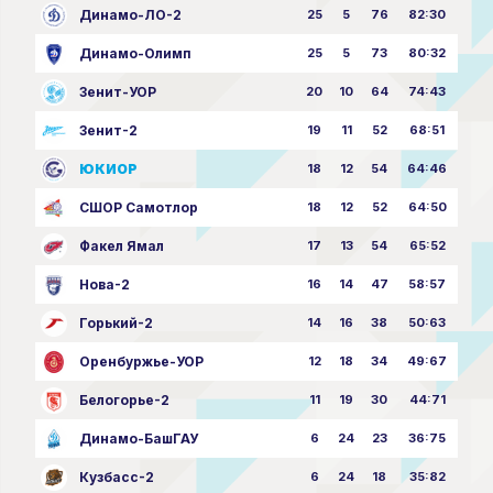
Динамо-ЛО-2
25
5
76
82:30
Динамо-Олимп
25
5
73
80:32
Зенит-УОР
20
10
64
74:43
Зенит-2
19
11
52
68:51
ЮКИОР
18
12
54
64:46
СШОР Самотлор
18
12
52
64:50
Факел Ямал
17
13
54
65:52
Нова-2
16
14
47
58:57
Горький-2
14
16
38
50:63
Оренбуржье-УОР
12
18
34
49:67
Белогорье-2
11
19
30
44:71
Динамо-БашГАУ
6
24
23
36:75
Кузбасс-2
6
24
18
35:82