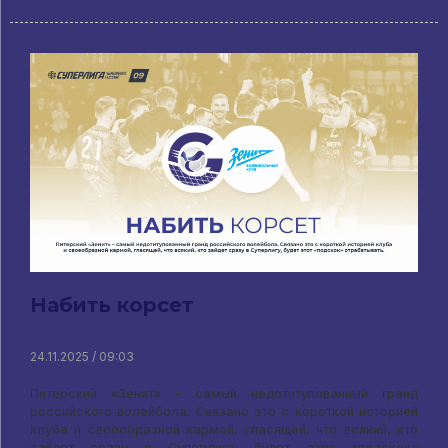
Набить корсет
24.11.2025 / 09:03
Питерский «Зенит» – самый недотитулованный гранд
российского волейбола. Связано это с короткой историей
клуба и своеобразной кармой, гласящей, что всякий, кто
зайдет сразу в Суперлигу, будет этот «подскок»