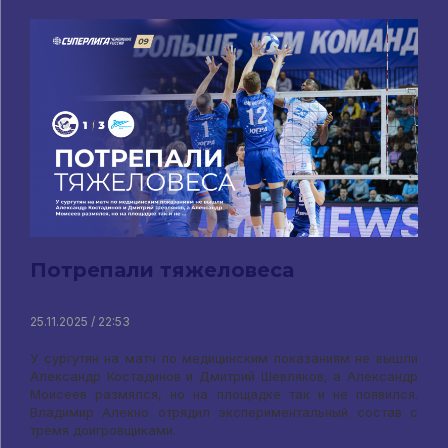
Потрепали тяжеловеса
25.11.2025 / 22:53
У сургутян на матч по медицинским показаниям не вышли
Александр Костадинов и Дмитрий Шевляков, а Александр
Моисеев размялся, но на площадке так и не появился.
Владимир Алекно отрядил экспериментальный состав с
тремя доигровщиками.