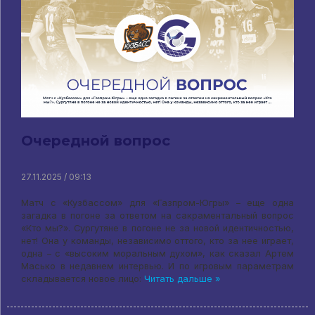
Очередной вопрос
27.11.2025 / 09:13
Матч с «Кузбассом» для «Газпром-Югры» – еще одна
загадка в погоне за ответом на сакраментальный вопрос
«Кто мы?». Сургутяне в погоне не за новой идентичностью,
нет! Она у команды, независимо оттого, кто за нее играет,
одна – с «высоким моральным духом», как сказал Артем
Масько в недавнем интервью. И по игровым параметрам
складывается новое лицо:
Читать дальше »