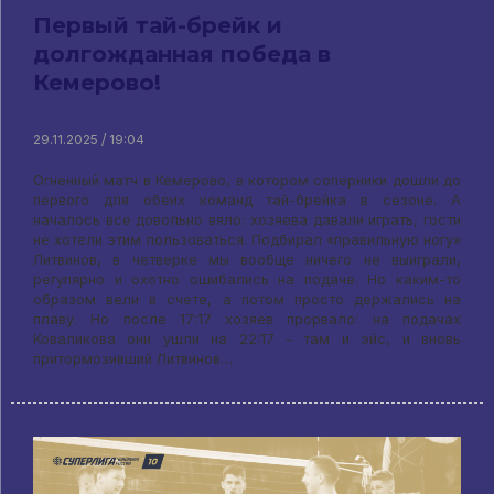
Первый тай-брейк и
долгожданная победа в
Кемерово!
29.11.2025 / 19:04
Огненный матч в Кемерово, в котором соперники дошли до
первого для обеих команд тай-брейка в сезоне. А
началось все довольно вяло: хозяева давали играть, гости
не хотели этим пользоваться. Подбирал «правильную ногу»
Литвинов, в четверке мы вообще ничего не выиграли,
регулярно и охотно ошибались на подаче. Но каким-то
образом вели в счете, а потом просто держались на
плаву. Но после 17:17 хозяев прорвало: на подачах
Коваликова они ушли на 22:17 – там и эйс, и вновь
притормозивший Литвинов…