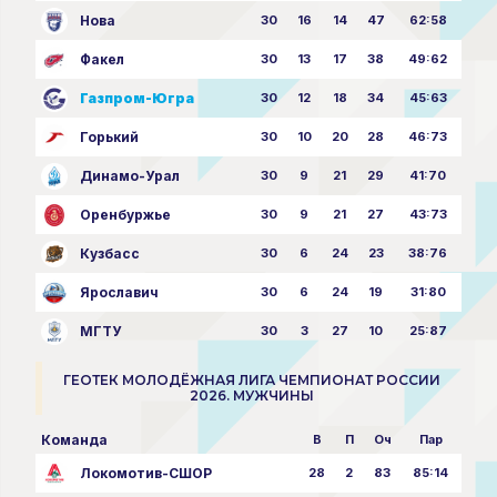
Нова
30
16
14
47
62:58
Факел
30
13
17
38
49:62
Газпром-Югра
30
12
18
34
45:63
Горький
30
10
20
28
46:73
Динамо-Урал
30
9
21
29
41:70
Оренбуржье
30
9
21
27
43:73
Кузбасс
30
6
24
23
38:76
Ярославич
30
6
24
19
31:80
МГТУ
30
3
27
10
25:87
ГЕОТЕК МОЛОДЁЖНАЯ ЛИГА ЧЕМПИОНАТ РОССИИ
2026. МУЖЧИНЫ
Команда
В
П
Оч
Пар
Локомотив-СШОР
28
2
83
85:14