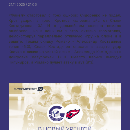
21.11.2025 / 21:06
«Факел» стартовал с трех ошибок: Сидоренко не подал,
Крот ударил в трос, Кротков «словил» эйс от Слави
Костадинова, 3:1. И в дальнейшем хозяева немало
ошибались, но и наши им в этом активно «помогали»,
демонстрируя параллельно отличную игру на блоке и в
защите. Тащим скидку Романо – Александр Костадинов
точен (6:3), Слави Костадинов спасает в защите удар
Квочко в линию на чистой сетке – Александр Костадинов в
доигровке безупречен (7:3). Вместо Квочко выходит
Пипуныров, а Романо пуляет атаку в аут (8:3).