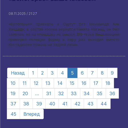
08.11.2025 / 21:27
«Белогорье» приехало в Сургут без Мохамеда Аль
Хачдади, в состав хозяев вернулся Никита Нагаец, он был
заявлен, но на площадку не вышел. Его тезка Вишневецкий
примерил полевую форму и пару раз выходил вместо
Костадинова помочь на задней линии.
Назад
1
2
3
4
5
6
7
8
9
10
11
12
13
14
15
16
17
18
19
20
…
31
32
33
34
35
36
37
38
39
40
41
42
43
44
45
Вперед