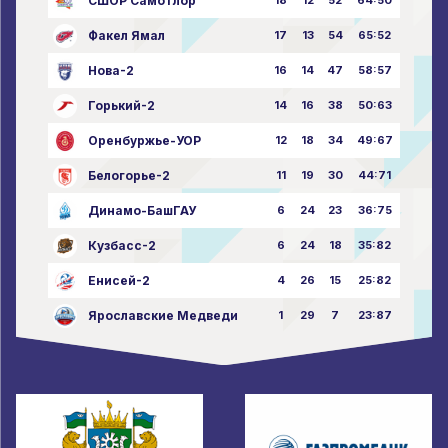
СШОР Самотлор
18
12
52
64:50
Факел Ямал
17
13
54
65:52
Нова-2
16
14
47
58:57
Горький-2
14
16
38
50:63
Оренбуржье-УОР
12
18
34
49:67
Белогорье-2
11
19
30
44:71
Динамо-БашГАУ
6
24
23
36:75
Кузбасс-2
6
24
18
35:82
Енисей-2
4
26
15
25:82
Ярославские Медведи
1
29
7
23:87