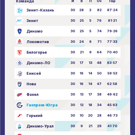
Команда
И
В
П
Оч
Пар
Зенит-Казань
30
28
2
82
87:24
Зенит
30
25
5
76
81:21
Динамо
30
25
5
74
79:26
Локомотив
30
24
6
71
77:33
Белогорье
30
21
9
64
70:40
Динамо-ЛО
30
17
13
48
63:57
Енисей
30
16
14
50
59:53
Нова
30
16
14
47
62:58
Факел
30
13
17
38
49:62
Газпром-Югра
30
12
18
34
45:63
Горький
30
10
20
28
46:73
Динамо-Урал
30
9
21
29
41:70