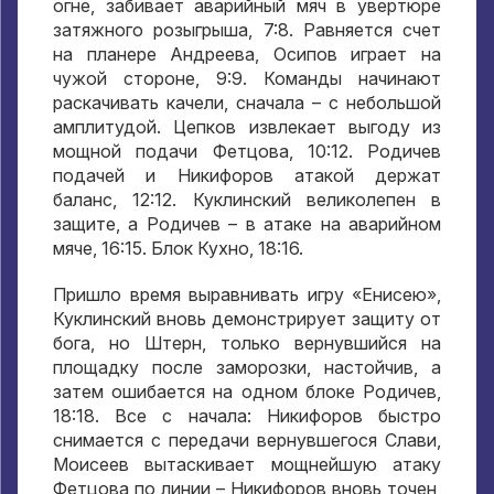
огне, забивает аварийный мяч в увертюре
затяжного розыгрыша, 7:8. Равняется счет
на планере Андреева, Осипов играет на
чужой стороне, 9:9. Команды начинают
раскачивать качели, сначала – с небольшой
амплитудой. Цепков извлекает выгоду из
мощной подачи Фетцова, 10:12. Родичев
подачей и Никифоров атакой держат
баланс, 12:12. Куклинский великолепен в
защите, а Родичев – в атаке на аварийном
мяче, 16:15. Блок Кухно, 18:16.
Пришло время выравнивать игру «Енисею»,
Куклинский вновь демонстрирует защиту от
бога, но Штерн, только вернувшийся на
площадку после заморозки, настойчив, а
затем ошибается на одном блоке Родичев,
18:18. Все с начала: Никифоров быстро
снимается с передачи вернувшегося Слави,
Моисеев вытаскивает мощнейшую атаку
Фетцова по линии – Никифоров вновь точен,