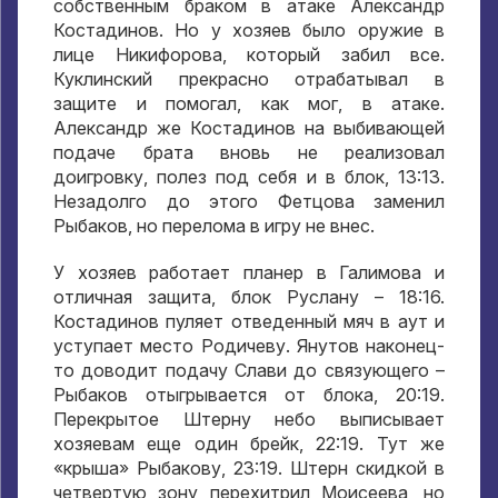
собственным браком в атаке Александр
Костадинов. Но у хозяев было оружие в
лице Никифорова, который забил все.
Куклинский прекрасно отрабатывал в
защите и помогал, как мог, в атаке.
Александр же Костадинов на выбивающей
подаче брата вновь не реализовал
доигровку, полез под себя и в блок, 13:13.
Незадолго до этого Фетцова заменил
Рыбаков, но перелома в игру не внес.
У хозяев работает планер в Галимова и
отличная защита, блок Руслану – 18:16.
Костадинов пуляет отведенный мяч в аут и
уступает место Родичеву. Янутов наконец-
то доводит подачу Слави до связующего –
Рыбаков отыгрывается от блока, 20:19.
Перекрытое Штерну небо выписывает
хозяевам еще один брейк, 22:19. Тут же
«крыша» Рыбакову, 23:19. Штерн скидкой в
четвертую зону перехитрил Моисеева, но