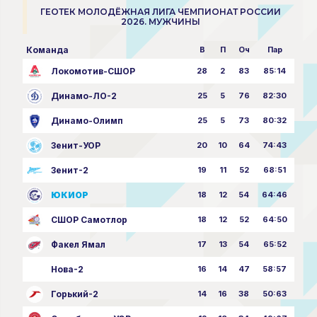
ГЕОТЕК МОЛОДЁЖНАЯ ЛИГА ЧЕМПИОНАТ РОССИИ
2026. МУЖЧИНЫ
Команда
В
П
Оч
Пар
Локомотив-СШОР
28
2
83
85:14
Динамо-ЛО-2
25
5
76
82:30
Динамо-Олимп
25
5
73
80:32
Зенит-УОР
20
10
64
74:43
Зенит-2
19
11
52
68:51
ЮКИОР
18
12
54
64:46
СШОР Самотлор
18
12
52
64:50
Факел Ямал
17
13
54
65:52
Нова-2
16
14
47
58:57
Горький-2
14
16
38
50:63