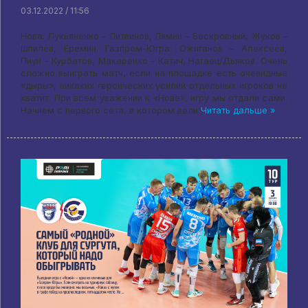
03.12.2022 / 11:56
Нова: Лукьяненко – Литвинов, Лямин – Бескровный, Жуков –
Шпилев, Еремин. Газпром-Югра: Ожиганов – Алексеев,
Пиун – Курбатов, Макаренко – Катич, Нагаец/Дьяков. Очень
сложно выиграть матч, если на площадке есть очевидные
«дыры», никаких героических усилий отдельных игроков не
хватит. При всем уважении к «Нове», игру мы отдали сами.
Начнем с первого сета, в котором вели
Читать дальше »