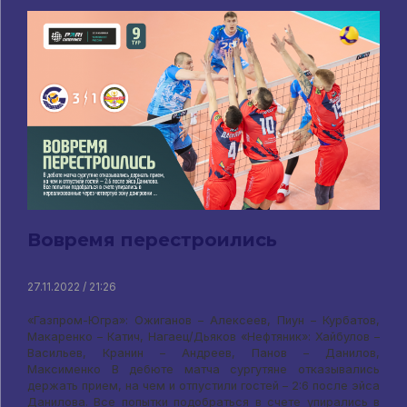
Вовремя перестроились
27.11.2022 / 21:26
«Газпром-Югра»: Ожиганов – Алексеев, Пиун – Курбатов,
Макаренко – Катич, Нагаец/Дьяков «Нефтяник»: Хайбулов –
Васильев, Кранин – Андреев, Панов – Данилов,
Максименко В дебюте матча сургутяне отказывались
держать прием, на чем и отпустили гостей – 2:6 после эйса
Данилова. Все попытки подобраться в счете упирались в