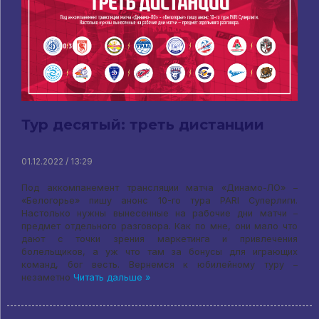
Тур десятый: треть дистанции
01.12.2022 / 13:29
Под аккомпанемент трансляции матча «Динамо-ЛО» –
«Белогорье» пишу анонс 10-го тура PARI Суперлиги.
Настолько нужны вынесенные на рабочие дни матчи –
предмет отдельного разговора. Как по мне, они мало что
дают с точки зрения маркетинга и привлечения
болельщиков, а уж что там за бонусы для играющих
команд, бог весть. Вернемся к юбилейному туру –
незаметно
Читать дальше »