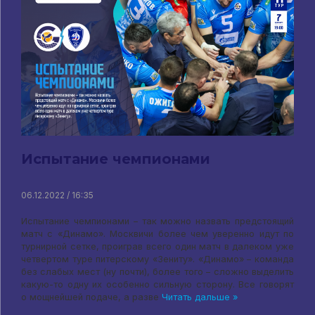
Испытание чемпионами
06.12.2022 / 16:35
Испытание чемпионами – так можно назвать предстоящий
матч с «Динамо». Москвичи более чем уверенно идут по
турнирной сетке, проиграв всего один матч в далеком уже
четвертом туре питерскому «Зениту». «Динамо» – команда
без слабых мест (ну почти), более того – сложно выделить
какую-то одну их особенно сильную сторону. Все говорят
о мощнейшей подаче, а разве
Читать дальше »