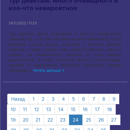
Тур девятый: много очевидного и
кое-что невероятное
24.11.2022 / 11:23
Тур девятый: много очевидного и кое-что невероятное
Девятый тур – это уже та самая рутина чемпионата, когда
волнения старта позади, подсчеты и расчеты финиша
впереди, и надо, сцепив зубы, просто работать здесь и
сейчас, по возможности получая от этой работы
удовольствие. И ведь получают! Игроки и болельщики,
тренера и журналисты. Волейбол прекрасен своими
эмоциями, и
Читать дальше »
Назад
1
2
3
4
5
6
7
8
9
10
11
12
13
14
15
16
17
18
19
20
21
22
23
24
25
26
27