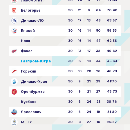
Локомотив
Белогорье
30
21
9
64
70:40
Динамо-ЛО
30
17
13
48
63:57
Енисей
30
16
14
50
59:53
Нова
30
16
14
47
62:58
Факел
30
13
17
38
49:62
Газпром-Югра
30
12
18
34
45:63
Горький
30
10
20
28
46:73
Динамо-Урал
30
9
21
29
41:70
Оренбуржье
30
9
21
27
43:73
Кузбасс
30
6
24
23
38:76
Ярославич
30
6
24
19
31:80
МГТУ
30
3
27
10
25:87