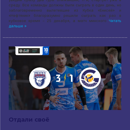
среду. Все команды должны были сыграть в один день, но
заблаговременно вылетевшие из Кубка «Енисей» и
«Нефтяник» благоразумно решили сыграть как раз в
кубковое время – 25 декабря, а матч минского
Читать
дальше »
Отдали своё