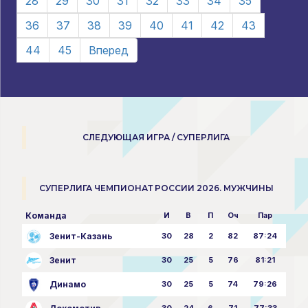
28
29
30
31
32
33
34
35
36
37
38
39
40
41
42
43
44
45
Вперед
СЛЕДУЮЩАЯ ИГРА / СУПЕРЛИГА
СУПЕРЛИГА ЧЕМПИОНАТ РОССИИ 2026. МУЖЧИНЫ
Команда
И
В
П
Оч
Пар
Зенит-Казань
30
28
2
82
87:24
Зенит
30
25
5
76
81:21
Динамо
30
25
5
74
79:26
30
24
6
71
77:33