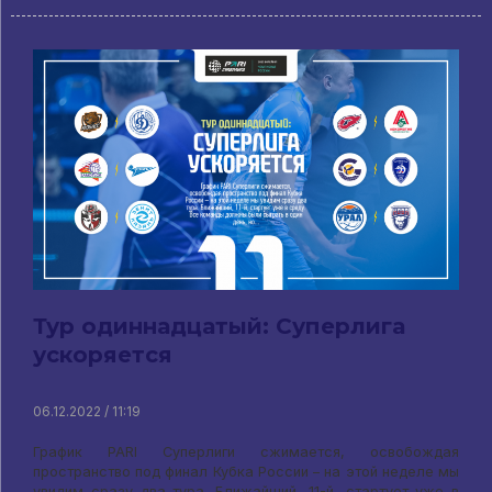
Тур одиннадцатый: Суперлига
ускоряется
06.12.2022 / 11:19
График PARI Суперлиги сжимается, освобождая
пространство под финал Кубка России – на этой неделе мы
увидим сразу два тура. Ближайший, 11-й, стартует уже в