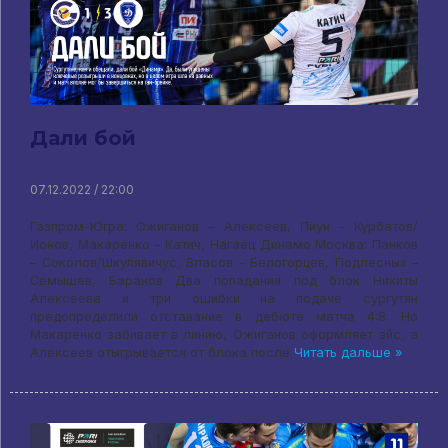
Дали бой
07.12.2022 / 22:00
Газпром-Югра: Ожиганов – Алексеев, Пиун – Курбатов/
Ионов, Макаренко – Катич, Нагаец Динамо Москва: Панков
– Соколов/Шкулявичус, Власов – Белогорцев, Подлесных –
Семышев, Баранов Два попадания под блок Никиты
Алексеева и три ошибки на подаче сургутян
предопределили отставание в дебюте матча 4:8. Но
Макаренко забивает в линию, Ожиганов оформляет эйс, а
Алексеев отыгрывается от блока после
Читать дальше »