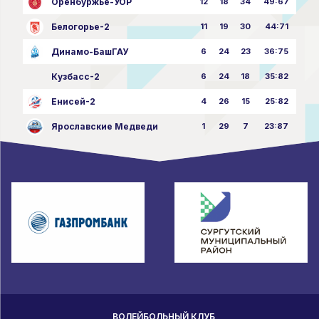
Оренбуржье-УОР
12
18
34
49:67
Белогорье-2
11
19
30
44:71
Динамо-БашГАУ
6
24
23
36:75
Кузбасс-2
6
24
18
35:82
Енисей-2
4
26
15
25:82
Ярославские Медведи
1
29
7
23:87
ВОЛЕЙБОЛЬНЫЙ КЛУБ