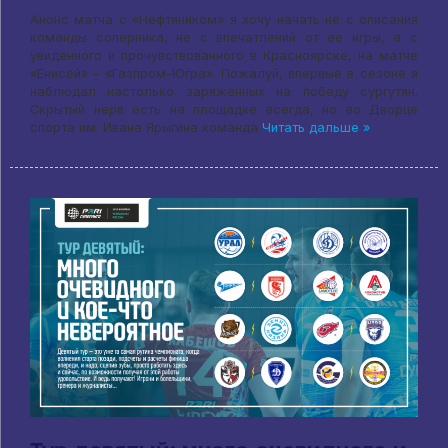
Анонс матча с «Нефтяником» я хочу начать не с описания
команды соперника, не с впечатлений от ее игры, а с
увиденного и прочувствованного в Красноярске, на матче
«Енисей» – «Газпром-Югра». Пожалуй, впервые в сезоне я
наблюдал настолько заряженных на победу сургутян.
Скрытый нерв есть на площадке всегда, но во Дворце
спорта им. Ивана Ярыгина команда
Читать дальше »