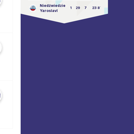
Niedźwiedzie
1
29
7
23:87
Yaroslavl