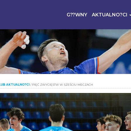
G??WNY
AKTUALNO?CI
LUB AKTUALNO?CI
/
PIĘĆ ZWYCIĘSTW W SZEŚCIU MECZACH