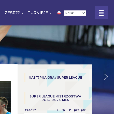
ZESP??
TURNIEJE
NAST?PNA GRA / SUPER LEAGUE
SUPER LEAGUE MISTRZOSTWA
ROSJI 2026. MEN
zesp??
i
W
P
pkt
parowy