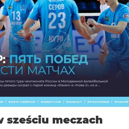
/
/
/
/
/
SK
NOVY URENGOY
SAMOTLOR
SURGUT
POCHODNIA
YUKIOR
w sześciu meczach