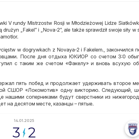
i V rundy Mistrzostw Rosji w Młodzieżowej Lidze Siatkówk
 drużyn „Fakel” i „Nova-2”, ale także sprawdził swoje siły w s
amotlor.
ycięstw w dogrywkach z Novaya-2 i Fakelem.,
закончился п
овцами
.
После дня отдыха ЮКИОР со счетом
3:0
обыг
тупил с таким же счетом «Факелу» и вновь всухую об
ржал пять побед и продолжает удерживать второе ме
кой СШОР «Локомотив» одну викторию
.
Следующий
,
ш
де нашими соперниками будут сверстники из нижегород
ет на десятом месте
,
казанцы – пятые
.
14.01.2025
3
2