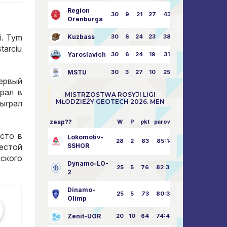
Region
30
9
21
27
43:73
Orenburga
i. Tym
Kuzbass
30
6
24
23
38:76
tarciu
Yaroslavich
30
6
24
19
31:80
MSTU
30
3
27
10
25:87
ервый
рал в
MISTRZOSTWA ROSYJI LIGI
MŁODZIEŻY GEOTECH 2026. MEN
ыграл
zesp??
W
P
pkt
parowy
сто в
Lokomotiv-
28
2
83
85:14
SSHOR
естой
ского
Dynamo-LO-
25
5
76
82:30
2
Dinamo-
25
5
73
80:32
Olimp
Zenit-UOR
20
10
64
74:43