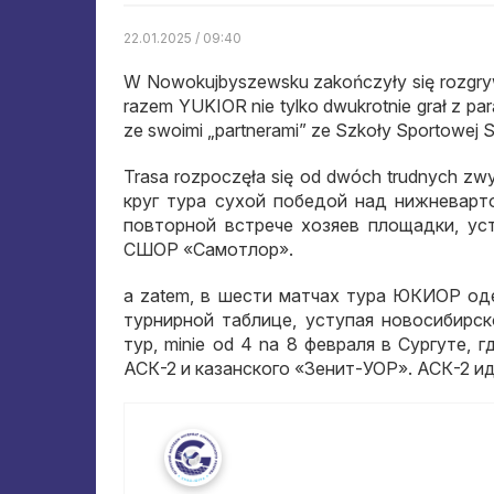
22.01.2025 / 09:40
W Nowokujbyszewsku zakończyły się rozgrywk
razem YUKIOR nie tylko dwukrotnie grał z parą
ze swoimi „partnerami” ze Szkoły Sportowej S
Trasa rozpoczęła się od dwóch trudnych zw
круг тура сухой победой над нижневарт
повторной встрече хозяев площадки
,
ус
СШОР «Самотлор»
.
a zatem,
в шести матчах тура ЮКИОР оде
турнирной таблице
,
уступая новосибирс
тур
, minie od 4 na 8
февраля в Сургуте
,
г
АСК-2 и казанского «Зенит-УОР»
.
АСК-2 ид