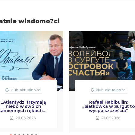
atnie wiadomo?ci
klub aktualno?ci
klub aktualno?ci
„Atlantydzi trzymają
Rafael Habibullin:
niebo w swoich
„Siatkówka w Surgut to
kamiennych rękach…”
wyspa szczęścia”
20.06.2026
21.05.2026