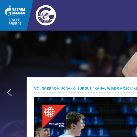
VC „GAZPROM UGRA» G. SURGUT
/
KANAŁ WIADOMOŚCI
/
K