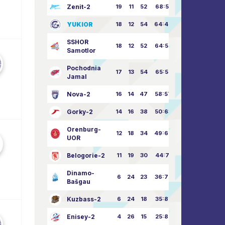
Zenit-2
19
11
52
68:51
YUKIOR
18
12
54
64:46
SSHOR
18
12
52
64:50
Samotlor
Pochodnia
17
13
54
65:52
Jamal
Nova-2
16
14
47
58:57
Gorky-2
14
16
38
50:63
Orenburg-
12
18
34
49:67
UOR
Belogorie-2
11
19
30
44:71
Dinamo-
6
24
23
36:75
Bašgau
Kuzbass-2
6
24
18
35:82
Enisey-2
4
26
15
25:82