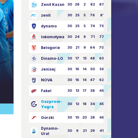
Zenit Kazan
30
28
2
82
87:24
zenit
30
25
5
76
81:21
dynamo
30
25
5
74
79:26
lokomotywa
30
24
6
71
77:33
Belogorie
30
21
9
64
70:40
Dinamo-LO
30
17
13
48
63:57
Jenisej
30
16
14
50
59:53
NOVA
30
16
14
47
62:58
Fakel
30
13
17
38
49:62
Gazprom-
30
12
18
34
45:63
Yugra
Gorzki
30
10
20
28
46:73
Dynamo-
30
9
21
29
41:70
Ural