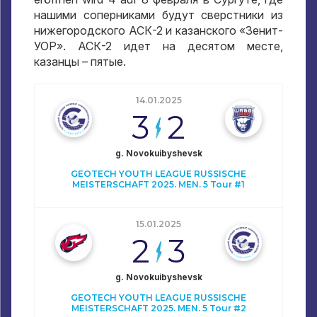
нашими соперниками будут сверстники из
нижегородского АСК-2 и казанского «Зенит-
УОР»
.
АСК-2 идет на десятом месте
,
казанцы – пятые
.
14.01.2025
3
2
g. Novokuibyshevsk
GEOTECH YOUTH LEAGUE RUSSISCHE
MEISTERSCHAFT 2025. MEN. 5 Tour #1
15.01.2025
2
3
g. Novokuibyshevsk
GEOTECH YOUTH LEAGUE RUSSISCHE
MEISTERSCHAFT 2025. MEN. 5 Tour #2