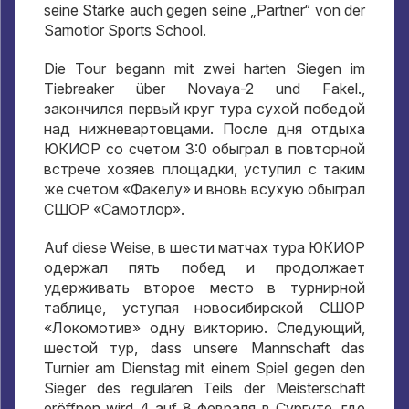
seine Stärke auch gegen seine „Partner“ von der
Samotlor Sports School.
Die Tour begann mit zwei harten Siegen im
Tiebreaker über Novaya-2 und Fakel.,
закончился первый круг тура сухой победой
над нижневартовцами
.
После дня отдыха
ЮКИОР со счетом
3:0
обыграл в повторной
встрече хозяев площадки
,
уступил с таким
же счетом «Факелу» и вновь всухую обыграл
СШОР «Самотлор»
.
Auf diese Weise,
в шести матчах тура ЮКИОР
одержал пять побед и продолжает
удерживать второе место в турнирной
таблице
,
уступая новосибирской СШОР
«Локомотив» одну викторию
.
Следующий
,
шестой тур
, dass unsere Mannschaft das
Turnier am Dienstag mit einem Spiel gegen den
Sieger des regulären Teils der Meisterschaft
eröffnen wird 4 auf 8
февраля в Сургуте
,
где