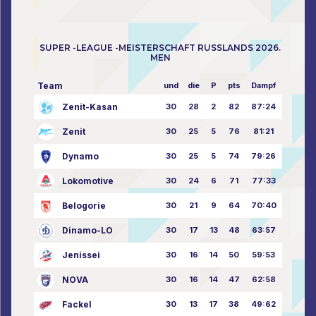
SUPER -LEAGUE -MEISTERSCHAFT RUSSLANDS 2026.
MEN
Team
und
die
P
pts
Dampf
Zenit-Kasan
30
28
2
82
87:24
Zenit
30
25
5
76
81:21
Dynamo
30
25
5
74
79:26
Lokomotive
30
24
6
71
77:33
Belogorie
30
21
9
64
70:40
Dinamo-LO
30
17
13
48
63:57
Jenissei
30
16
14
50
59:53
NOVA
30
16
14
47
62:58
Fackel
30
13
17
38
49:62