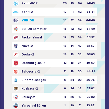
Zenit-UOR
20
10
64
74:43
Zenit-2
19
11
52
68:51
YUKIOR
18
12
54
64:46
SSHOR Samotlor
18
12
52
64:50
Fackel Yamal
17
13
54
65:52
Nova-2
16
14
47
58:57
Gorky-2
14
16
38
50:63
Orenburg-UOR
12
18
34
49:67
Belogorie-2
11
19
30
44:71
Dinamo-Bašgau
6
24
23
36:75
Kuzbass-2
6
24
18
35:82
Enisey-2
4
26
15
25:82
Yaroslavl Bären
1
29
7
23:87