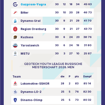
Gazprom-Yugra
30
12
18
34
45:63
Bitter
30
10
20
28
46:73
Dynamo-Ural
30
9
21
29
41:70
Region Orenburg
30
9
21
27
43:73
Kuzbass
30
6
24
23
38:76
Yaroslawich
30
6
24
19
31:80
MSTU
30
3
27
10
25:87
GEOTECH YOUTH LEAGUE RUSSISCHE
MEISTERSCHAFT 2026. MEN
Team
die
P
pts
Dampf
Lokomotive-SSHOR
28
2
83
85:14
Dynamo-LO-2
25
5
76
82:30
Dinamo-Olimp
25
5
73
80:32